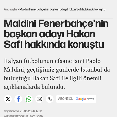
Miras kalan taşınmazların satışında yeni model
Anasayfa
> Maldini Fenerbahçe'nin başkan adayı Hakan Safi hakkında konuştu
Maldini Fenerbahçe'nin
başkan adayı Hakan
Safi hakkında konuştu
İtalyan futbolunun efsane ismi Paolo
Maldini, geçtiğimiz günlerde İstanbul’da
buluştuğu Hakan Safi ile ilgili önemli
açıklamalarda bulundu.
ABONE OL
Yayınlanma: 28.05.2026 12:35
Güncelleme: 28.05.2026 12:36