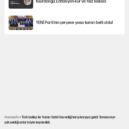
Kısırdöngü: Enflasyon-kur ve faiz kıskacı
YENİ Parti'nin çerçeve yasa kararı belli oldu!
İstanbul’da sıcak hava yerini sağanağa
bırakacak
Nesil Yaratmak
Şort giyen genç kadına bastonla saldırı
Miras kalan taşınmazların satışında yeni model
Anasayfa
> Türk balıkçı ile Yunan Sahil Güvenliği karşı karşıya geldi: Tansiyonun
yükseldiği anlar böyle kaydedildi