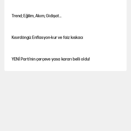
Trend; Eğilim, Akım, Gidişat…
Kısırdöngü: Enflasyon-kur ve faiz kıskacı
YENİ Parti'nin çerçeve yasa kararı belli oldu!
İstanbul’da sıcak hava yerini sağanağa bırakacak
Nesil Yaratmak
Şort giyen genç kadına bastonla saldırı