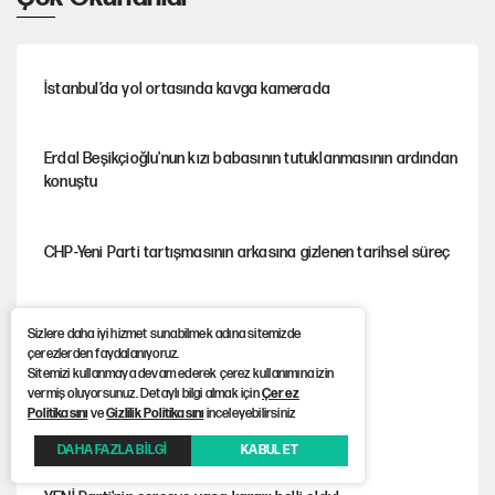
İstanbul’da yol ortasında kavga kamerada
Erdal Beşikçioğlu'nun kızı babasının tutuklanmasının ardından
konuştu
CHP-Yeni Parti tartışmasının arkasına gizlenen tarihsel süreç
Trend; Eğilim, Akım, Gidişat…
Sizlere daha iyi hizmet sunabilmek adına sitemizde
çerezlerden faydalanıyoruz.
Sitemizi kullanmaya devam ederek çerez kullanımına izin
vermiş oluyorsunuz. Detaylı bilgi almak için
Çerez
Politikasını
ve
Gizlilik Politikasını
inceleyebilirsiniz
Kısırdöngü: Enflasyon-kur ve faiz kıskacı
DAHA FAZLA BİLGİ
KABUL ET