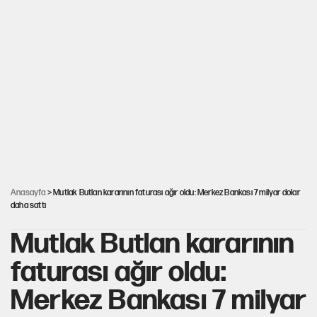
İstanbul’da sıcak hava yerini sağanağa
bırakacak
Nesil Yaratmak
Şort giyen genç kadına bastonla saldırı
Miras kalan taşınmazların satışında yeni model
Anasayfa
> Mutlak Butlan kararının faturası ağır oldu: Merkez Bankası 7 milyar dolar
daha sattı
Mutlak Butlan kararının
faturası ağır oldu:
Merkez Bankası 7 milyar