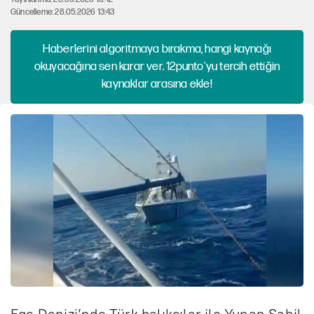
Güncelleme: 28.05.2026 13:43
Haberlerini algoritmaya bırakma, hangi kaynağı
okuyacağına sen karar ver. 12punto'yu tercih ettiğin
kaynaklar arasına ekle!
Ege Denizi’nde Türk balıkçılar ile Yunan Sahil