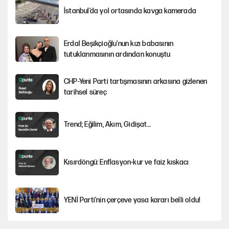
l
İstanbul’da yol ortasında kavga kamerada
l
s
Erdal Beşikçioğlu'nun kızı babasının
tutuklanmasının ardından konuştu
c
r
CHP-Yeni Parti tartışmasının arkasına gizlenen
tarihsel süreç
e
e
Trend; Eğilim, Akım, Gidişat…
n
Kısırdöngü: Enflasyon-kur ve faiz kıskacı
YENİ Parti'nin çerçeve yasa kararı belli oldu!