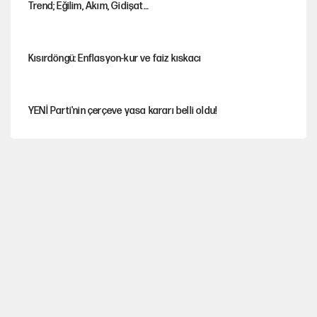
Trend; Eğilim, Akım, Gidişat…
Kısırdöngü: Enflasyon-kur ve faiz kıskacı
YENİ Parti'nin çerçeve yasa kararı belli oldu!
İstanbul’da sıcak hava yerini sağanağa bırakacak
Nesil Yaratmak
Şort giyen genç kadına bastonla saldırı