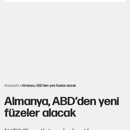
MASAK raporunda kim ne kadar bağış yaptı?
İlkay Çiçek’in eşinden yazışma iddialarına yanıt
Akın Gürlek'le görüşen Uğur Mumcu'nun
ailesinden ilk açıklama
İstanbul’un en yüksek puanlı liseleri açıklandı
Anasayfa
> Almanya, ABD’den yeni füzeler alacak
Almanya, ABD’den yeni
füzeler alacak