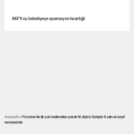
AKP’li üç belediyeye operasyon hazırlığı!
MASAK raporunda kim ne kadar bağış yaptı?
İlkay Çiçek’in eşinden yazışma iddialarına yanıt
Akın Gürlek'le görüşen Uğur Mumcu'nun ailesinden ilk
açıklama
İstanbul’un en yüksek puanlı liseleri açıklandı
Anasayfa
> Porsche’nin ilk yarı teslimatları yüzde 16 düştü: Satışlar 6 yılın en zayıf
seviyesinde