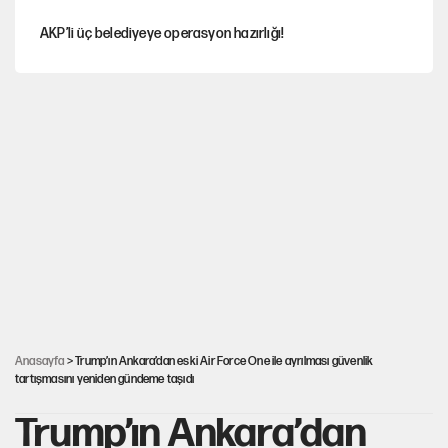
AKP’li üç belediyeye operasyon hazırlığı!
MASAK raporunda kim ne kadar bağış yaptı?
İlkay Çiçek’in eşinden yazışma iddialarına yanıt
Akın Gürlek'le görüşen Uğur Mumcu'nun ailesinden ilk
açıklama
İstanbul’un en yüksek puanlı liseleri açıklandı
Anasayfa
> Trump’ın Ankara’dan eski Air Force One ile ayrılması güvenlik
tartışmasını yeniden gündeme taşıdı
Trump’ın Ankara’dan