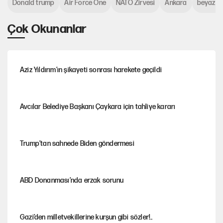
Donald trump
Air Force One
NATO Zirvesi
Ankara
beyaz s
Çok Okunanlar
Aziz Yıldırım’ın şikayeti sonrası harekete geçildi
Avcılar Belediye Başkanı Çaykara için tahliye kararı
Trump’tan sahnede Biden göndermesi
ABD Donanması’nda erzak sorunu
Gazi’den milletvekillerine kurşun gibi sözler!..