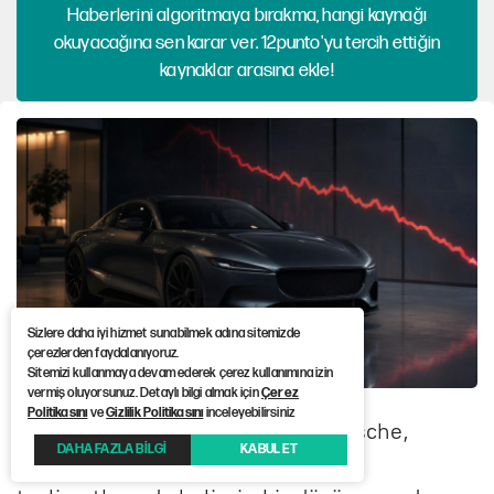
Haberlerini algoritmaya bırakma, hangi kaynağı
okuyacağına sen karar ver. 12punto'yu tercih ettiğin
kaynaklar arasına ekle!
Sizlere daha iyi hizmet sunabilmek adına sitemizde
çerezlerden faydalanıyoruz.
Sitemizi kullanmaya devam ederek çerez kullanımına izin
vermiş oluyorsunuz. Detaylı bilgi almak için
Çerez
Politikasını
ve
Gizlilik Politikasını
inceleyebilirsiniz
Alman lüks otomobil üreticisi Porsche,
DAHA FAZLA BİLGİ
KABUL ET
2026’nın ilk yarısında küresel