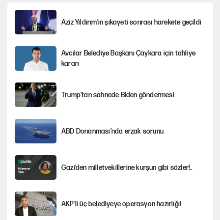
Aziz Yıldırım’ın şikayeti sonrası harekete geçildi
Avcılar Belediye Başkanı Çaykara için tahliye
kararı
Trump’tan sahnede Biden göndermesi
ABD Donanması’nda erzak sorunu
Gazi’den milletvekillerine kurşun gibi sözler!..
AKP’li üç belediyeye operasyon hazırlığı!