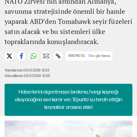
NATO Zirvesi’nin ardından Almanya,
savunma stratejisinde önemli bir hamle
yaparak ABD’den Tomahawk seyir füzeleri
satın alacak ve bu sistemleri ülke
topraklarında konuşlandıracak.
ABONE OL
Yayınlanma: 09.07.2026 12:03
Güncelleme: 09.07.2026 12:05
Haberlerini algoritmaya bırakma, hangi kaynağı
okuyacağına sen karar ver. 12punto'yu tercih ettiğin
kaynaklar arasına ekle!