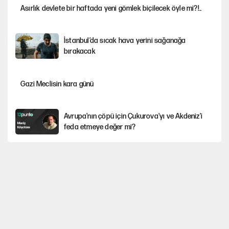
Asırlık devlete bir haftada yeni gömlek biçilecek öyle mi?!..
İstanbul’da sıcak hava yerini sağanağa
bırakacak
Gazi Meclisin kara günü
Avrupa'nın çöpü için Çukurova'yı ve Akdeniz'i
feda etmeye değer mi?
Karadeniz’de dron saldırısına uğrayan NADEZHDA gemisi
Türkiye'ye geldi
Miras kalan taşınmazların satışında yeni model