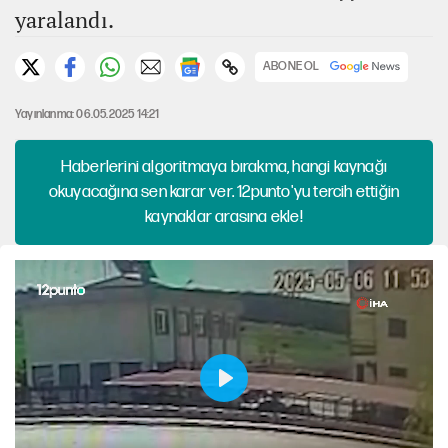
yaralandı.
ABONE OL
Yayınlanma: 06.05.2025 14:21
Haberlerini algoritmaya bırakma, hangi kaynağı
okuyacağına sen karar ver. 12punto'yu tercih ettiğin
kaynaklar arasına ekle!
B
a