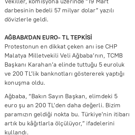
Vekiller, komisyona üzerinde “19 Mart
r
darbesinin bedeli 57 milyar dolar” yazılı
e
dövizlerle geldi.
e
AĞBABA'DAN EURO- TL TEPKİSİ
n
Protestonun en dikkat çeken anı ise CHP
Malatya Milletvekili Veli Ağbaba’nın, TCMB
Başkanı Karahan’a elinde tuttuğu 5 euroluk
ve 200 TL’lik banknotları göstererek yaptığı
konuşma oldu.
Ağbaba, “Bakın Sayın Başkan, elimdeki 5
euro şu an 200 TL’den daha değerli. Bizim
paramızın geldiği nokta bu. Türkiye’nin itibarı
artık bu kâğıtlarla ölçülüyor,” ifadelerini
kullandı.