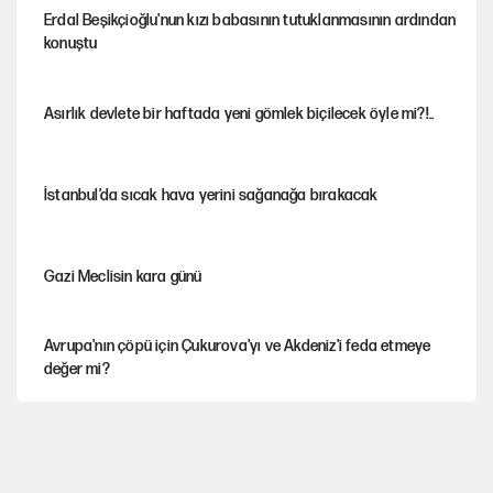
Erdal Beşikçioğlu'nun kızı babasının tutuklanmasının ardından
konuştu
Asırlık devlete bir haftada yeni gömlek biçilecek öyle mi?!..
İstanbul’da sıcak hava yerini sağanağa bırakacak
Gazi Meclisin kara günü
Avrupa'nın çöpü için Çukurova'yı ve Akdeniz'i feda etmeye
değer mi?
Karadeniz’de dron saldırısına uğrayan NADEZHDA gemisi
Türkiye'ye geldi