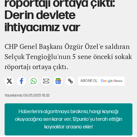
röportajı ortaya çıktı:
Derin devlete
ihtiyacımız var
CHP Genel Başkanı Özgür Özel'e saldıran
Selçuk Tengioğlu'nun 5 sene önceki sokak
röportajı ortaya çıktı.
ABONE OL
Yayınlanma: 06.05.2025 18:32
Haberlerini algoritmaya bırakma, hangi kaynağı
okuyacağına sen karar ver. 12punto'yu tercih ettiğin
kaynaklar arasına ekle!