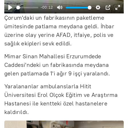
ş
-00:12
B
S
A
P
E
l
Çorum'daki un fabrikasının paketleme
a
e
y
I
n
a
ümitesinde patlama meydana geldi. İhbar
ş
s
a
P
t
üzerine olay yerine AFAD, itfaiye, polis ve
t
sağlık ekipleri sevk edildi.
l
s
r
e
a
i
l
r
Mimar Sinan Mahallesi Erzurumdede
t
z
a
f
Caddesi'ndeki un fabrikasında meydana
r
u
gelen patlamada 1'i ağır 9 işçi yaralandı.
l
Yaralananlar ambulanslarla Hitit
l
Üniversitesi Erol Olçok Eğitim ve Araştırma
s
Hastanesi ile kentteki özel hastanelere
kaldırıldı.
c
r