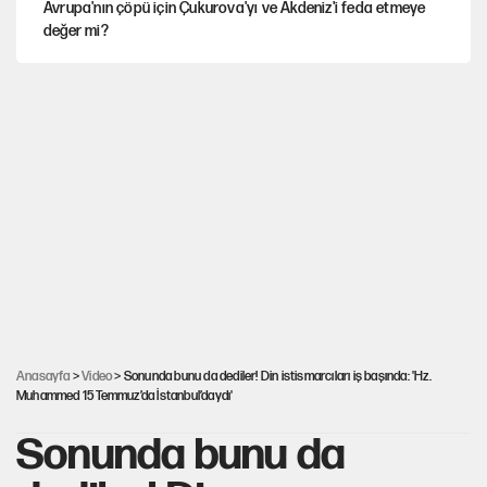
Avrupa'nın çöpü için Çukurova'yı ve Akdeniz'i feda etmeye
değer mi?
Karadeniz’de dron saldırısına uğrayan NADEZHDA gemisi
Türkiye'ye geldi
Miras kalan taşınmazların satışında yeni model
30’dan fazla belediye başkanı AKP'ye geçiyor
Mekke Anlaşması ile Türkiye savaşa çekiliyor
Anasayfa
>
Video
> Sonunda bunu da dediler! Din istismarcıları iş başında: 'Hz.
Muhammed 15 Temmuz’da İstanbul’daydı'
Sonunda bunu da