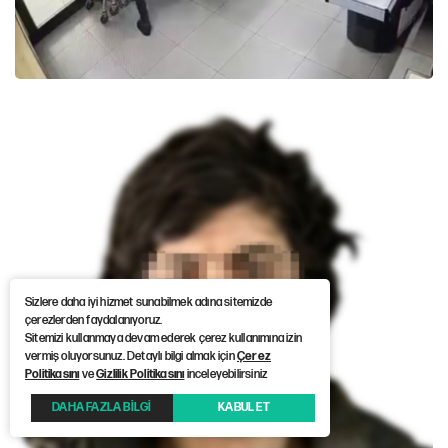
Sizlere daha iyi hizmet sunabilmek adına sitemizde
çerezlerden faydalanıyoruz.
Sitemizi kullanmaya devam ederek çerez kullanımına izin
vermiş oluyorsunuz. Detaylı bilgi almak için
Çerez
Politikasını
ve
Gizlilik Politikasını
inceleyebilirsiniz
DAHA FAZLA BİLGİ
KABUL ET