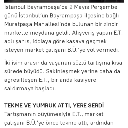
B
S
A
P
E
l
İstanbul Bayrampaşa’da 2 Mayıs Perşembe
a
e
y
I
n
a
günü İstanbul’un Bayrampaşa ilçesine bağlı
ş
s
a
P
t
Muratpaşa Mahallesi’nde bulunan bir zincir
t
markette meydana geldi. Alışveriş yapan E.T.
l
s
r
e
adlı şahıs, iddiaya göre kasaya geçmek
a
i
l
r
isteyen market çalışanı B.Ü.’ye yol vermedi.
t
z
a
f
r
u
İki isim arasında yaşanan sözlü tartışma kısa
sürede büyüdü. Sakinleşmek yerine daha da
l
agresifleşen E.T., bir anda kasiyere
l
saldırmaya başladı.
s
c
TEKME VE YUMRUK ATTI, YERE SERDİ
r
Tartışmanın büyümesiyle E.T., market
e
çalışanı B.Ü.'ye önce tekme attı, ardından