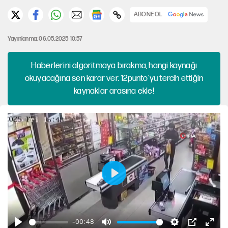
ABONE OL
Yayınlanma: 06.05.2025 10:57
Haberlerini algoritmaya bırakma, hangi kaynağı
okuyacağına sen karar ver. 12punto'yu tercih ettiğin
kaynaklar arasına ekle!
B
a
ş
-00:48