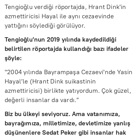
r
u
Tengioğlu verdiği röportajda, Hrant Dink'in
l
azmettiricisi Hayal ile aynı cezaevinde
l
yattığını söylediği görülüyor.
s
Tengioğlu’nun 2019 yılında kaydedildiği
c
belirtilen röportajda kullandığı bazı ifadeler
r
şöyle:
e
"2004 yılında Bayrampaşa Cezaevi'nde Yasin
e
Hayal’le (Hrant Dink suikastinin
n
azmettiricisi) birlikte yatıyordum. Çok güzel,
değerli insanlar da vardı.”
Biz bu ülkeyi seviyoruz. Ama vatanımıza,
bayrağımıza, milletimize, devletimize yanlış
düşünenlere Sedat Peker gibi insanlar hak