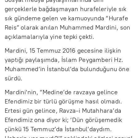
a
e
y
I
n
a
gerçeklerle bağdaşmayan hurafeleriyle sık
ş
s
a
P
t
sık gündeme gelen ve kamuoyunda “Hurafe
t
Reis” olarak anılan Muhammed Mardini, son
l
s
r
e
açıklamalarıyla yine tepki çekti.
a
i
l
r
t
z
a
f
Mardini, 15 Temmuz 2016 gecesine ilişkin
r
u
yaptığı paylaşımda, İslam Peygamberi Hz.
Muhammed’in İstanbul’da bulunduğunu öne
l
sürdü.
l
s
Mardini'nin, “Medine’de ravzaya gelince
Efendimiz bir türlü görüşme hasıl olmadı.
c
Ertesi gün gelince, Ravza-i Mutahhara’da
r
Efendimiz ona diyor ki; ‘Dün görüşemedik
e
çünkü 15 Temmuz’da İstanbul’daydım.
e