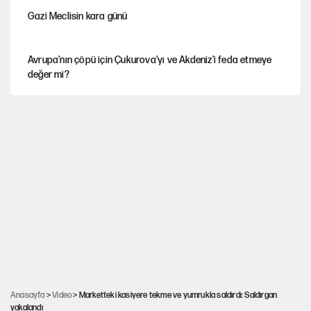
Gazi Meclisin kara günü
Avrupa'nın çöpü için Çukurova'yı ve Akdeniz'i feda etmeye
değer mi?
Karadeniz’de dron saldırısına uğrayan NADEZHDA gemisi
Türkiye'ye geldi
Miras kalan taşınmazların satışında yeni model
30’dan fazla belediye başkanı AKP'ye geçiyor
Mekke Anlaşması ile Türkiye savaşa çekiliyor
Anasayfa
>
Video
> Marketteki kasiyere tekme ve yumrukla saldırdı: Saldırgan
yakalandı