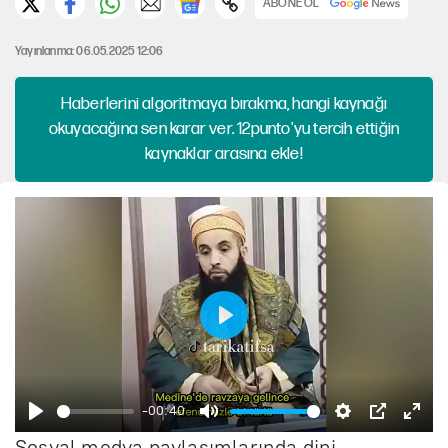
ABONE OL
Yayınlanma: 06.05.2025 12:06
Haberlerini algoritmaya bırakma, hangi kaynağı
okuyacağına sen karar ver. 12punto'yu tercih ettiğin
kaynaklar arasına ekle!
B
a
ş
-00:40
B
S
A
P
E
l
Sosyal medya paylaşımlarında dini