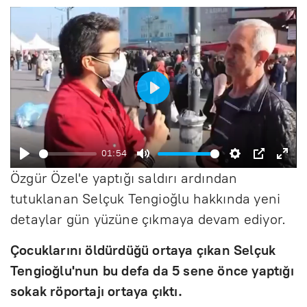
B
a
ş
01:54
B
S
A
P
E
l
Özgür Özel'e yaptığı saldırı ardından
a
e
y
I
n
a
tutuklanan Selçuk Tengioğlu hakkında yeni
ş
s
a
P
t
detaylar gün yüzüne çıkmaya devam ediyor.
t
l
s
r
e
Çocuklarını öldürdüğü ortaya çıkan Selçuk
a
i
l
r
Tengioğlu'nun bu defa da 5 sene önce yaptığı
t
z
a
f
sokak röportajı ortaya çıktı.