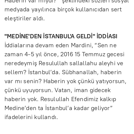
Haberin var mıydı?’” şeklindeki sözleri sosyal
n
medyada yayılınca birçok kullanıcıdan sert
eleştiriler aldı.
"MEDİNE'DEN İSTANBUL'A GELDİ" İDDİASI
İddialarına devam eden Mardini, “Sen ne
zaman 4-5 yıl önce, 2016 15 Temmuz gecesi
neredeymiş Resulullah sallallahu aleyhi ve
sellem? İstanbul’da. Sübhanallah, haberin
var mı senin? Haberin yok çünkü yatıyorsun,
çünkü uyuyorsun. Vatan, iman gidecek
haberin yok. Resulullah Efendimiz kalkıp
Medine’den ta İstanbul’a kadar geliyor”
ifadelerini kullandı.