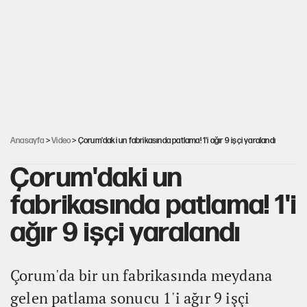
Miras kalan taşınmazların satışında yeni model
30’dan fazla belediye başkanı AKP'ye geçiyor
Mekke Anlaşması ile Türkiye savaşa çekiliyor
Anasayfa
>
Video
> Çorum'daki un fabrikasında patlama! 1'i ağır 9 işçi yaralandı
Çorum'daki un
fabrikasında patlama! 1'i
ağır 9 işçi yaralandı
Çorum'da bir un fabrikasında meydana
gelen patlama sonucu 1'i ağır 9 işçi