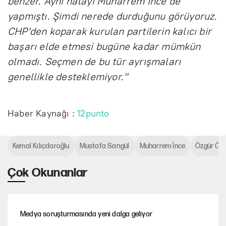
benzer. Aynı hatayı Muharrem İnce de
yapmıştı. Şimdi nerede durduğunu görüyoruz.
CHP'den koparak kurulan partilerin kalıcı bir
başarı elde etmesi bugüne kadar mümkün
olmadı. Seçmen de bu tür ayrışmaları
genellikle desteklemiyor."
Haber Kaynağı :
12punto
Kemal Kılıçdaroğlu
Mustafa Sarıgül
Muharrem İnce
Özgür Öze
Çok Okunanlar
Medya soruşturmasında yeni dalga geliyor