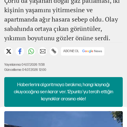
Çorlu'da yaşanan doğal gaz patlaması, iki
kişinin yaşamını yitirmesine ve
apartmanda ağır hasara sebep oldu. Olay
sabahında ortaya çıkan görüntüler,
yıkımın boyutunu gözler önüne serdi.
ABONE OL
Yayınlanma: 04.07.2026 11:58
Güncelleme: 04.07.2026 12:00
Haberlerini algoritmaya bırakma, hangi kaynağı
okuyacağına sen karar ver. 12punto'yu tercih ettiğin
kaynaklar arasına ekle!