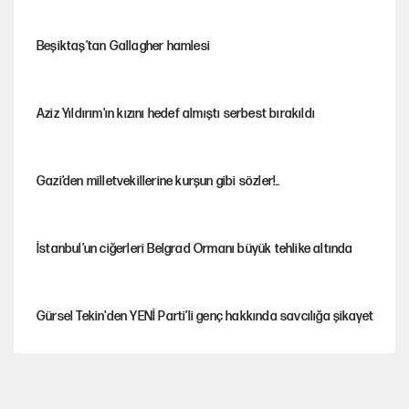
Beşiktaş’tan Gallagher hamlesi
Aziz Yıldırım'ın kızını hedef almıştı serbest bırakıldı
Gazi’den milletvekillerine kurşun gibi sözler!..
İstanbul’un ciğerleri Belgrad Ormanı büyük tehlike altında
Gürsel Tekin'den YENİ Parti’li genç hakkında savcılığa şikayet
Yeni Parti'ye eski program: Ey Kemal Derviş, geldinse vur!