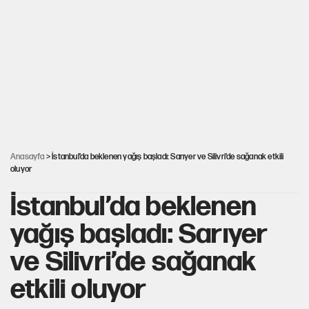
Görünen bütçe, bütçe dışı riskler ve hazineyi bekleyen yük
AKP’ye geçen belediye başkanları için dikkat çeken yorum
İsrail’in Kürt planı
Anasayfa
> İstanbul’da beklenen yağış başladı: Sarıyer ve Silivri’de sağanak etkili
oluyor
İstanbul’da beklenen
yağış başladı: Sarıyer
ve Silivri’de sağanak
etkili oluyor