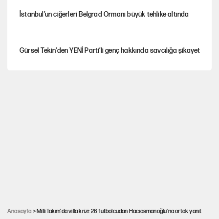
İstanbul’un ciğerleri Belgrad Ormanı büyük tehlike altında
Gürsel Tekin'den YENİ Parti’li genç hakkında savcılığa şikayet
Yeni Parti'ye eski program: Ey Kemal Derviş, geldinse vur!
Görünen bütçe, bütçe dışı riskler ve hazineyi bekleyen yük
AKP’ye geçen belediye başkanları için dikkat çeken yorum
İsrail’in Kürt planı
Anasayfa
> Milli Takım'da villa krizi: 26 futbolcudan Hacıosmanoğlu'na ortak yanıt