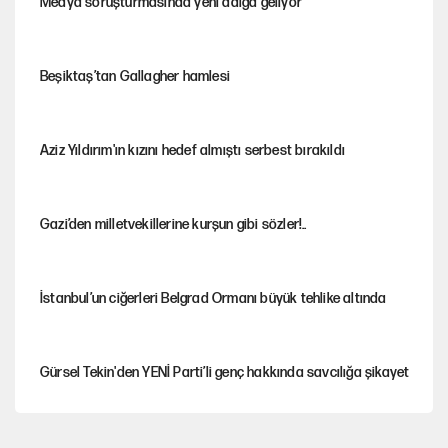
Medya soruşturmasında yeni dalga geliyor
Beşiktaş’tan Gallagher hamlesi
Aziz Yıldırım'ın kızını hedef almıştı serbest bırakıldı
Gazi’den milletvekillerine kurşun gibi sözler!..
İstanbul’un ciğerleri Belgrad Ormanı büyük tehlike altında
Gürsel Tekin'den YENİ Parti’li genç hakkında savcılığa şikayet
Yeni Parti'ye eski program: Ey Kemal Derviş, geldinse vur!