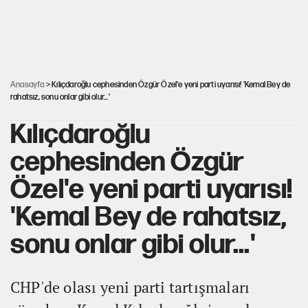
AKP’ye geçen belediye başkanları için dikkat çeken yorum
İsrail’in Kürt planı
Anasayfa
> Kılıçdaroğlu cephesinden Özgür Özel'e yeni parti uyarısı! 'Kemal Bey de
rahatsız, sonu onlar gibi olur...'
Kılıçdaroğlu
cephesinden Özgür
Özel'e yeni parti uyarısı!
'Kemal Bey de rahatsız,
sonu onlar gibi olur...'
CHP'de olası yeni parti tartışmaları