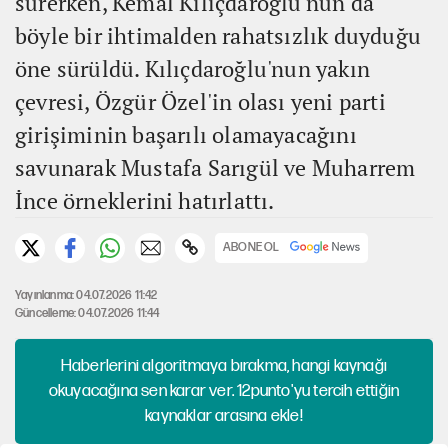
sürerken, Kemal Kılıçdaroğlu'nun da
böyle bir ihtimalden rahatsızlık duyduğu
öne sürüldü. Kılıçdaroğlu'nun yakın
çevresi, Özgür Özel'in olası yeni parti
girişiminin başarılı olamayacağını
savunarak Mustafa Sarıgül ve Muharrem
İnce örneklerini hatırlattı.
ABONE OL
Yayınlanma: 04.07.2026 11:42
Güncelleme: 04.07.2026 11:44
Haberlerini algoritmaya bırakma, hangi kaynağı
okuyacağına sen karar ver. 12punto'yu tercih ettiğin
kaynaklar arasına ekle!