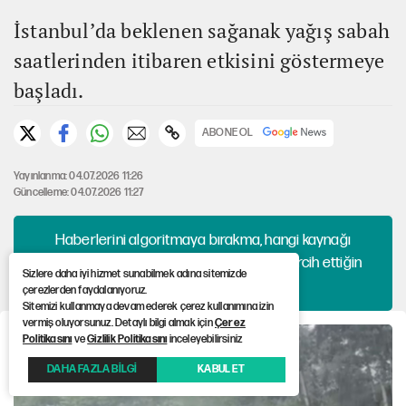
İstanbul’da beklenen sağanak yağış sabah
saatlerinden itibaren etkisini göstermeye
başladı.
ABONE OL
Yayınlanma: 04.07.2026 11:26
Güncelleme: 04.07.2026 11:27
Haberlerini algoritmaya bırakma, hangi kaynağı
okuyacağına sen karar ver. 12punto'yu tercih ettiğin
Sizlere daha iyi hizmet sunabilmek adına sitemizde
kaynaklar arasına ekle!
çerezlerden faydalanıyoruz.
Sitemizi kullanmaya devam ederek çerez kullanımına izin
vermiş oluyorsunuz. Detaylı bilgi almak için
Çerez
Politikasını
ve
Gizlilik Politikasını
inceleyebilirsiniz
DAHA FAZLA BİLGİ
KABUL ET