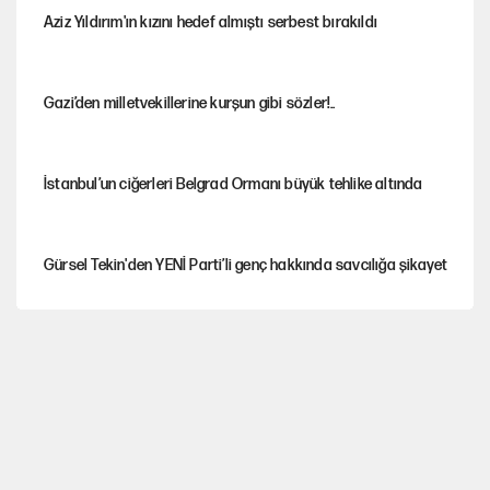
Aziz Yıldırım'ın kızını hedef almıştı serbest bırakıldı
Gazi’den milletvekillerine kurşun gibi sözler!..
İstanbul’un ciğerleri Belgrad Ormanı büyük tehlike altında
Gürsel Tekin'den YENİ Parti’li genç hakkında savcılığa şikayet
Yeni Parti'ye eski program: Ey Kemal Derviş, geldinse vur!
Görünen bütçe, bütçe dışı riskler ve hazineyi bekleyen yük