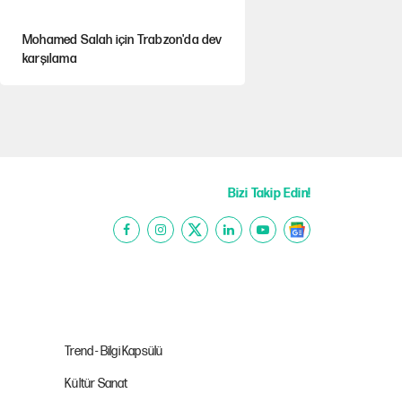
Mohamed Salah için Trabzon'da dev
karşılama
Şezlong, şemsiye meselesi siyasidir!
Gazeteler çerçeve yasayı nasıl
gördü?
Bizi Takip Edin!
Hayye ale’s-SALAH, Hayye ale’l-felâh
ABD ekonomisi ve NATO’nun işlevi
Trend - Bilgi Kapsülü
Kültür Sanat