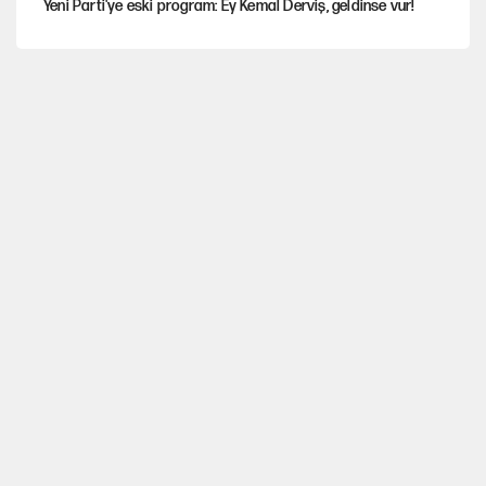
Yeni Parti'ye eski program: Ey Kemal Derviş, geldinse vur!
Görünen bütçe, bütçe dışı riskler ve hazineyi bekleyen yük
İsrail’in Kürt planı
Sahibinden satılık pasaport
AKP’ye geçen belediye başkanları için dikkat çeken yorum