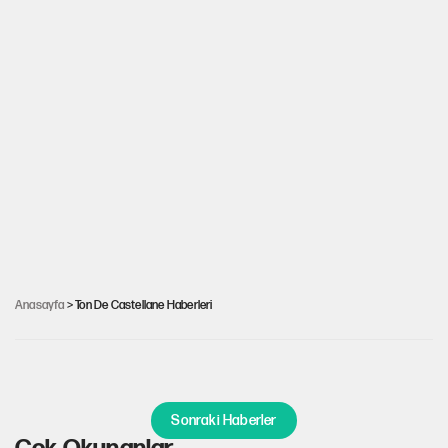
CHP’den yurt dışında örgütlenme atağı: Paris
Anasayfa
> Ton De Castellane Haberleri
Birliği kuruldu!
Sonraki Haberler