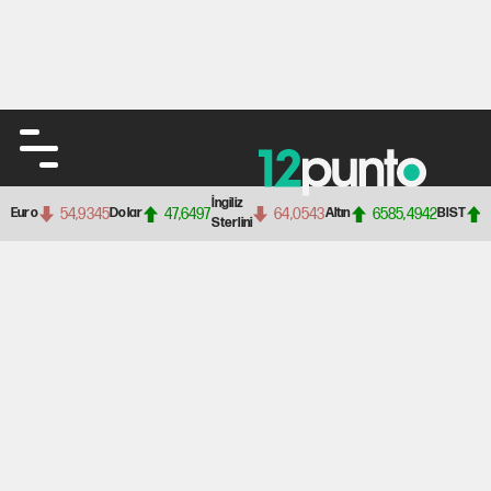
İngiliz
54,9345
47,6497
64,0543
6585,4942
Euro
Dolar
Altın
BIST
Sterlini