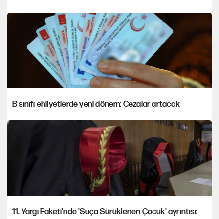
B sınıfı ehliyetlerde yeni dönem: Cezalar artacak
11. Yargı Paketi'nde 'Suça Sürüklenen Çocuk' ayrıntısı: