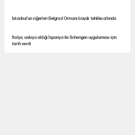
İstanbul’un ciğerleri Belgrad Ormanı büyük tehlike altında
İtalya, askıya aldığı İspanya ile Schengen uygulaması için
tarih verdi
Salah’ın Trabzonspor alacakları için haciz süreci
Cem Gürdeniz'den 'Mekke Ortak Savunma Anlaşması' için
kritik uyarı
CHP-Yeni Parti tartışmasının arkasına gizlenen tarihsel süreç
Trend; Eğilim, Akım, Gidişat…