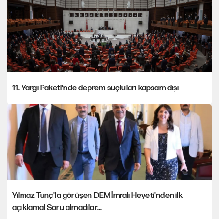
11. Yargı Paketi'nde deprem suçluları kapsam dışı
Yılmaz Tunç'la görüşen DEM İmralı Heyeti'nden ilk
açıklama! Soru almadılar...