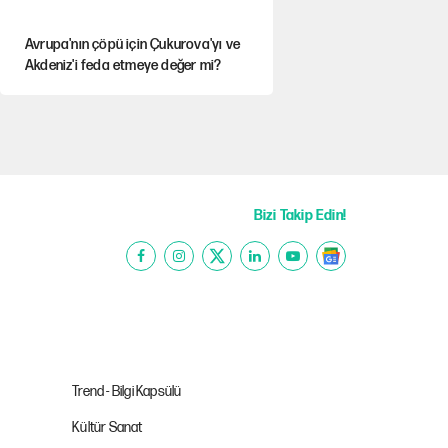
Avrupa'nın çöpü için Çukurova'yı ve
Akdeniz'i feda etmeye değer mi?
YENİ Parti’nin çerçeve yasa kararı
belli oldu
Mekke Anlaşması ile Türkiye savaşa
çekiliyor
Bizi Takip Edin!
Karadeniz’de dron saldırısına uğrayan
NADEZHDA gemisi Türkiye'ye geldi
Güneş tutulması ne zaman
yaşanacak?
Trend - Bilgi Kapsülü
Kültür Sanat