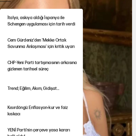
İtalya, askıya aldığı İspanya ile
Schengen uygulaması için tarih verdi
Cem Gürdeniz'den 'Mekke Ortak
Savunma Anlaşması' için kritik uyarı
CHP-Yeni Parti tartışmasının arkasına
gizlenen tarihsel süreç
Trend; Eğilim, Akım, Gidişat…
Kısırdöngü: Enflasyon-kur ve faiz
kıskacı
YENİ Parti'nin çerçeve yasa kararı