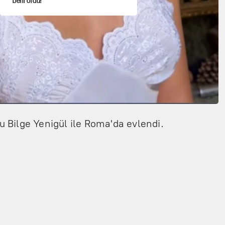
belli oldu!
Dört yaşındaki oğlunun katili ile 3 gün
sonra nikâh masasına oturdu
CHP'den, YENİ Parti'ye geçen
belediyeler belli oldu
Nesil Yaratmak
ğu Bilge Yenigül ile Roma'da evlendi.
Şort giyen genç kadına bastonla
saldırı