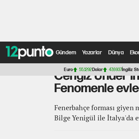
Gündem
Yazarlar
Dünya
Eko
Anasayfa
>
Fotoğraf Galerisi
> Cengiz Ünder'in düğünün
Euro
55,1292
Dolar
47,6937
İngiliz St
Cengiz Ünder'in
Fenomenle evle
Fenerbahçe forması giyen m
Bilge Yenigül ile İtalya'da 