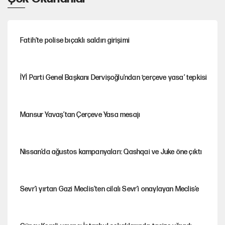
Fatih’te polise bıçaklı saldırı girişimi
İYİ Parti Genel Başkanı Dervişoğlu'ndan ‘çerçeve yasa’ tepkisi
Mansur Yavaş’tan Çerçeve Yasa mesajı
Nissan’da ağustos kampanyaları: Qashqai ve Juke öne çıktı
Sevr’i yırtan Gazi Meclis’ten cilalı Sevr’i onaylayan Meclis’e