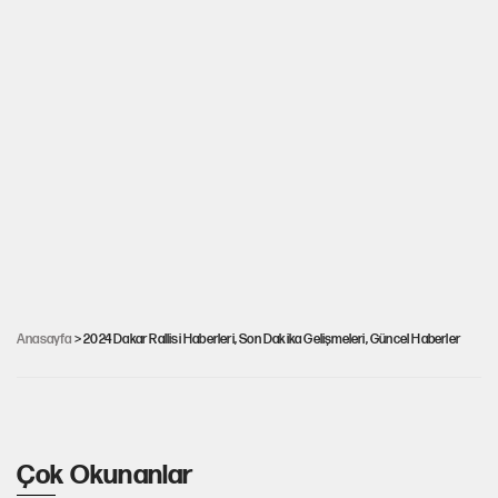
Anasayfa
> 2024 Dakar Rallisi Haberleri, Son Dakika Gelişmeleri, Güncel Haberler
2024 Dakar Rallisi başladı: Yarışı kim kazandı?
Çok Okunanlar