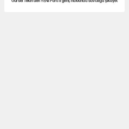
Gürsel Tekin'den YENİ Parti’li genç hakkında savcılığa şikayet
Yeni Parti'ye eski program: Ey Kemal Derviş, geldinse vur!
Görünen bütçe, bütçe dışı riskler ve hazineyi bekleyen yük
İsrail’in Kürt planı
AKP’ye geçen belediye başkanları için dikkat çeken yorum