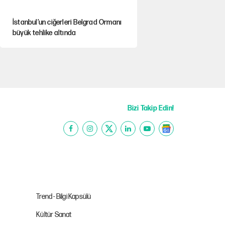
İstanbul’un ciğerleri Belgrad Ormanı
büyük tehlike altında
Yeni Parti'ye eski program: Ey Kemal
Derviş, geldinse vur!
Görünen bütçe, bütçe dışı riskler ve
hazineyi bekleyen yük
Bizi Takip Edin!
AKP’ye geçen belediye başkanları için
dikkat çeken yorum
İsrail’in Kürt planı
Trend - Bilgi Kapsülü
Kültür Sanat