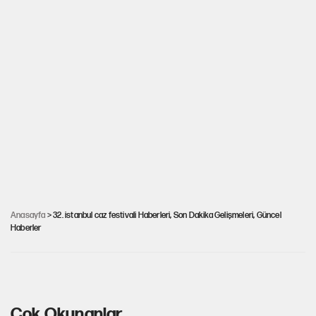
Anasayfa
> 32. istanbul caz festivali Haberleri, Son Dakika Gelişmeleri, Güncel
Haberler
32. İstanbul Caz Festivali programı açıklandı
Çok Okunanlar