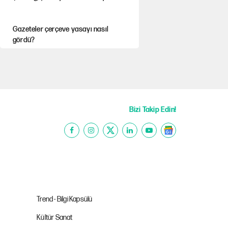
Gazeteler çerçeve yasayı nasıl
gördü?
Hayye ale’s-SALAH, Hayye ale’l-felâh
Ağustos ayında emekli
Bizi Takip Edin!
promosyonları güncellendi
YENİ Parti'ye bağışlarda bir haftalık
bilanço
ABD ekonomisi ve NATO’nun işlevi
Trend - Bilgi Kapsülü
Kültür Sanat