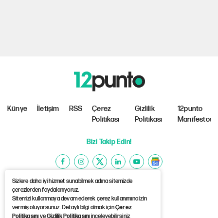
Künye
İletişim
RSS
Çerez
Gizlilik
12punto
Politikası
Politikası
Manifestosu
Bizi Takip Edin!
Sizlere daha iyi hizmet sunabilmek adına sitemizde
çerezlerden faydalanıyoruz.
Sitemizi kullanmaya devam ederek çerez kullanımına izin
©Copyright 2026 12punto
vermiş oluyorsunuz. Detaylı bilgi almak için
Çerez
Politikasını
ve
Gizlilik Politikasını
inceleyebilirsiniz