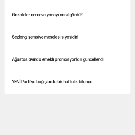
Gazeteler çerçeve yasayı nasıl gördü?
Şezlong, şemsiye meselesi siyasidir!
Ağustos ayında emekli promosyonları güncellendi
YENİ Parti'ye bağışlarda bir haftalık bilanço
Hayye ale’s-SALAH, Hayye ale’l-felâh
Kılıçdaroğlu'nun grup konuşması CHP'yi karıştırdı!