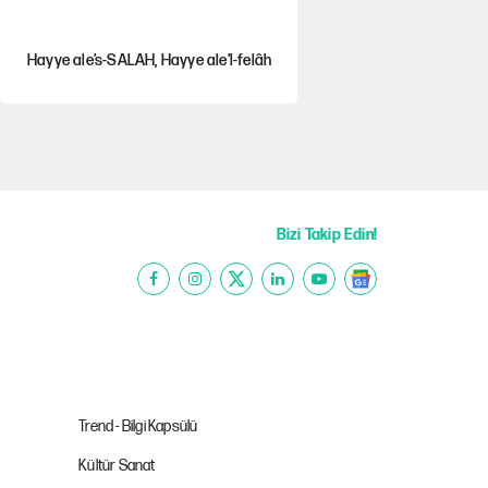
Hayye ale’s-SALAH, Hayye ale’l-felâh
Gazeteler çerçeve yasayı nasıl
gördü?
ABD ekonomisi ve NATO’nun işlevi
Bizi Takip Edin!
Ağustos ayında emekli
promosyonları güncellendi
Kılıçdaroğlu'nun grup konuşması
CHP'yi karıştırdı!
Trend - Bilgi Kapsülü
Kültür Sanat