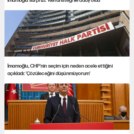
İmamoğlu sürprizi: 'Kendi isteği ile aday oldu'
İmamoğlu, CHP'nin seçim için neden acele ettiğini
açıkladı: 'Çözüleceğini düşünmüyorum'