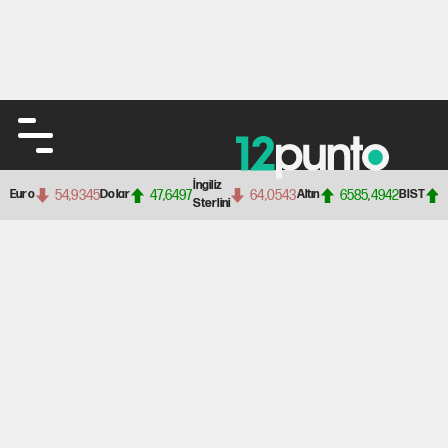
İngiliz
54,9345
47,6497
64,0543
6585,4942
Euro
Dolar
Altın
BIST
Sterlini