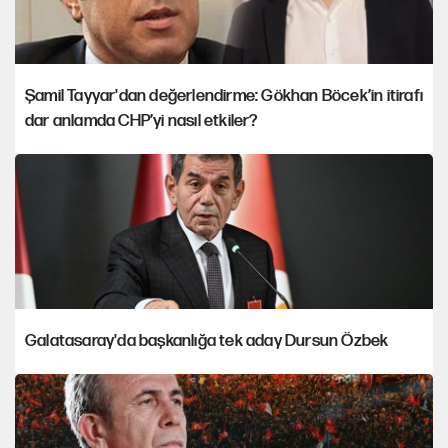
Şamil Tayyar'dan değerlendirme: Gökhan Böcek’in itirafı
dar anlamda CHP’yi nasıl etkiler?
Galatasaray'da başkanlığa tek aday Dursun Özbek