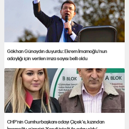
Gökhan Günaydın duyurdu: Ekrem İmamoğlu'nun
adaylığı için verilen imza sayısı belli oldu
CHP'nin Cumhurbaşkanı adayı Çiçek'e, kızından