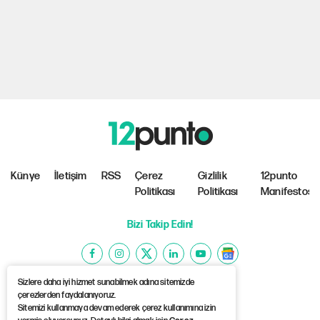
Künye
İletişim
RSS
Çerez
Gizlilik
12punto
Politikası
Politikası
Manifestosu
Bizi Takip Edin!
Sizlere daha iyi hizmet sunabilmek adına sitemizde
çerezlerden faydalanıyoruz.
Sitemizi kullanmaya devam ederek çerez kullanımına izin
©Copyright 2026 12punto