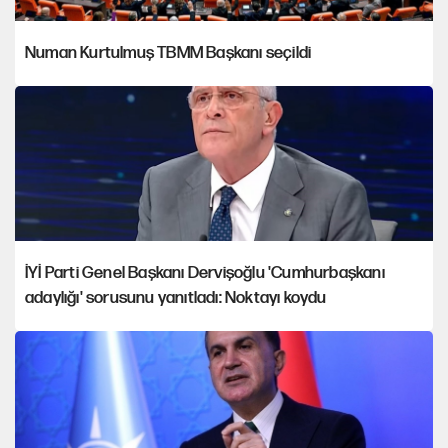
Numan Kurtulmuş TBMM Başkanı seçildi
İYİ Parti Genel Başkanı Dervişoğlu 'Cumhurbaşkanı
adaylığı' sorusunu yanıtladı: Noktayı koydu