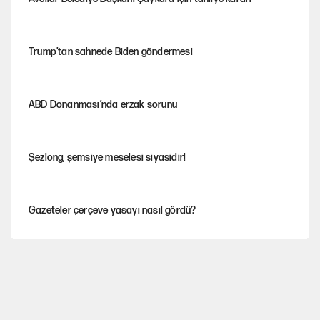
Trump’tan sahnede Biden göndermesi
ABD Donanması’nda erzak sorunu
Şezlong, şemsiye meselesi siyasidir!
Gazeteler çerçeve yasayı nasıl gördü?
Hayye ale’s-SALAH, Hayye ale’l-felâh
ABD ekonomisi ve NATO’nun işlevi