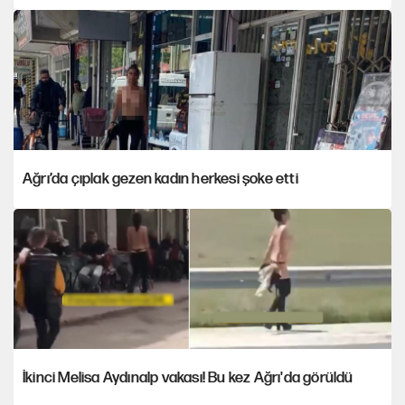
Ağrı’da çıplak gezen kadın herkesi şoke etti
İkinci Melisa Aydınalp vakası! Bu kez Ağrı'da görüldü