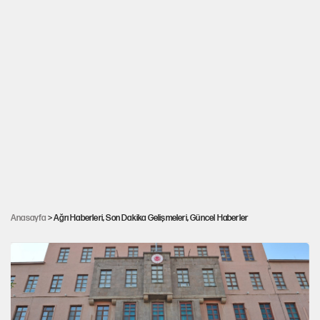
Sırrı Sakık, Adalet Bakanı Akın Gürlek ile
görüştü: Faili meçhul dosyaları ve AİHM
Anasayfa
> Ağrı Haberleri, Son Dakika Gelişmeleri, Güncel Haberler
kararları ele alındı