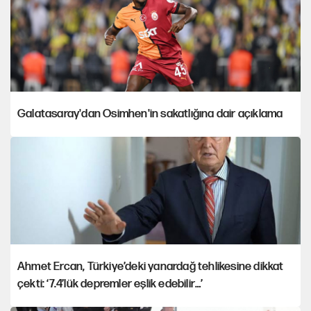
Galatasaray'dan Osimhen'in sakatlığına dair açıklama
Ahmet Ercan, Türkiye’deki yanardağ tehlikesine dikkat
çekti: ‘7.4’lük depremler eşlik edebilir…’