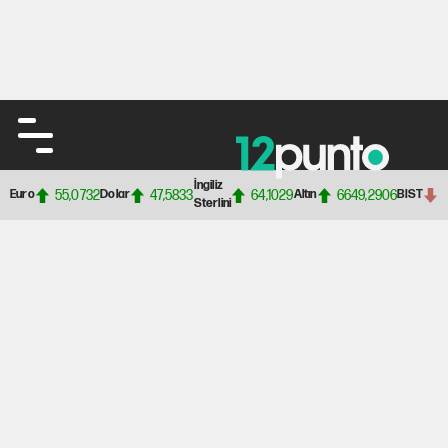
İngiliz
55,0732
47,5833
64,1029
6649,2906
Euro
Dolar
Altın
BIST
Sterlini