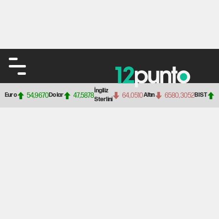
İngiliz
54,9670
47,5878
64,0510
6580,3052
Euro
Dolar
Altın
BIST
Sterlini