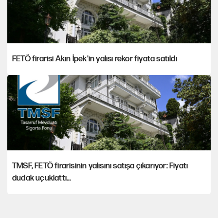
FETÖ firarisi Akın İpek'in yalısı rekor fiyata satıldı
TMSF, FETÖ firarisinin yalısını satışa çıkarıyor: Fiyatı
dudak uçuklattı...