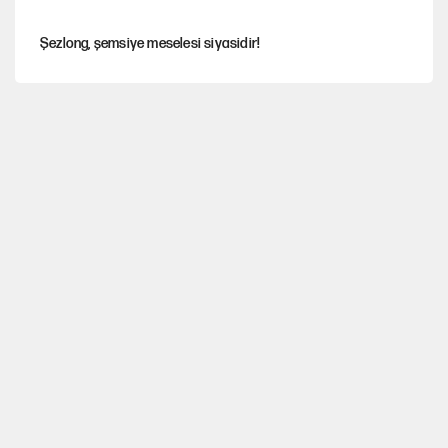
Şezlong, şemsiye meselesi siyasidir!
Gazeteler çerçeve yasayı nasıl gördü?
Hayye ale’s-SALAH, Hayye ale’l-felâh
ABD ekonomisi ve NATO’nun işlevi
Ağustos ayında emekli promosyonları güncellendi