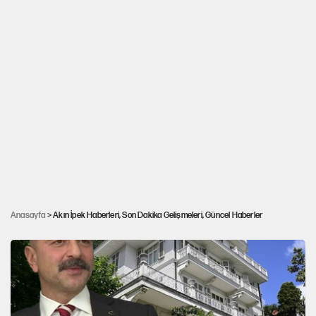
AKP'li Varank'tan eski Milli Eğitim Bakanı
Hüseyin Çelik'e FETÖ suçlaması: Çok iyi
Anasayfa
> Akın İpek Haberleri, Son Dakika Gelişmeleri, Güncel Haberler
biliyoruz