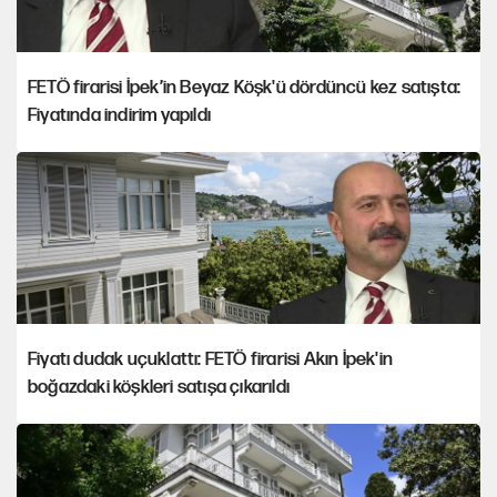
FETÖ firarisi İpek’in Beyaz Köşk'ü dördüncü kez satışta:
Fiyatında indirim yapıldı
Fiyatı dudak uçuklattı: FETÖ firarisi Akın İpek'in
boğazdaki köşkleri satışa çıkarıldı