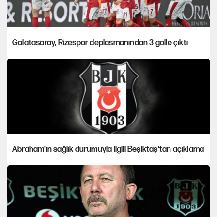
Galatasaray, Rizespor deplasmanından 3 golle çıktı
Abraham'ın sağlık durumuyla ilgili Beşiktaş'tan açıklama