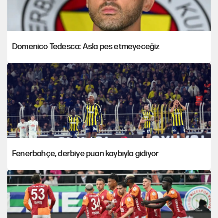
Domenico Tedesco: Asla pes etmeyeceğiz
Fenerbahçe, derbiye puan kaybıyla gidiyor