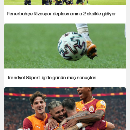
Fenerbahçe Rizespor deplasmanına 2 eksikle gidiyor
Trendyol Süper Lig'de günün maç sonuçları