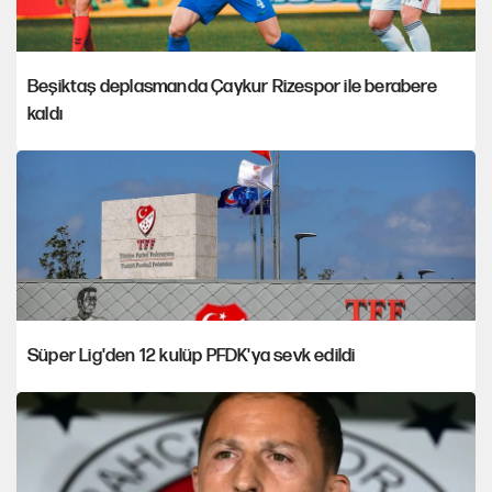
Beşiktaş deplasmanda Çaykur Rizespor ile berabere
kaldı
Süper Lig'den 12 kulüp PFDK'ya sevk edildi