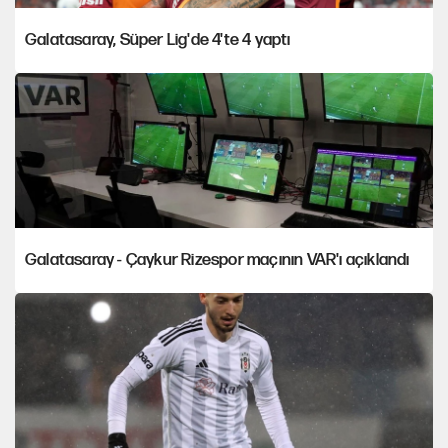
Galatasaray, Süper Lig'de 4'te 4 yaptı
Galatasaray - Çaykur Rizespor maçının VAR'ı açıklandı