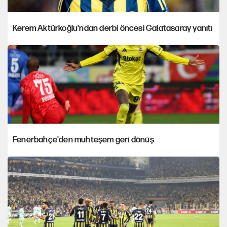
Kerem Aktürkoğlu'ndan derbi öncesi Galatasaray yanıtı
Fenerbahçe'den muhteşem geri dönüş