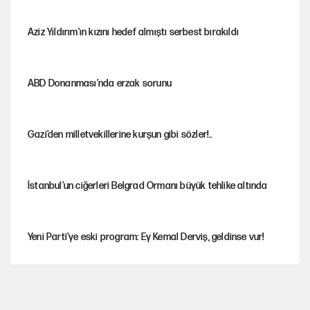
Aziz Yıldırım'ın kızını hedef almıştı serbest bırakıldı
ABD Donanması’nda erzak sorunu
Gazi’den milletvekillerine kurşun gibi sözler!..
İstanbul’un ciğerleri Belgrad Ormanı büyük tehlike altında
Yeni Parti'ye eski program: Ey Kemal Derviş, geldinse vur!
Görünen bütçe, bütçe dışı riskler ve hazineyi bekleyen yük