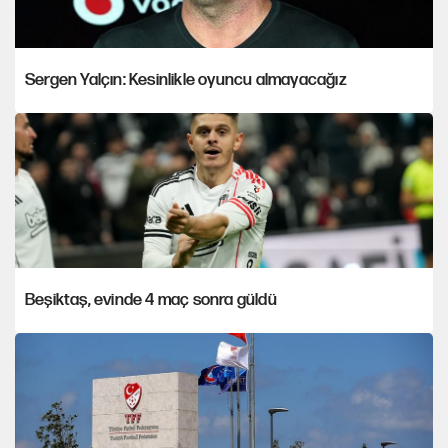
Sergen Yalçın: Kesinlikle oyuncu almayacağız
Beşiktaş, evinde 4 maç sonra güldü