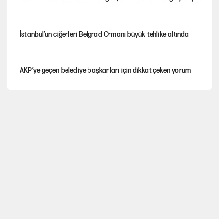
İstanbul’un ciğerleri Belgrad Ormanı büyük tehlike altında
AKP’ye geçen belediye başkanları için dikkat çeken yorum
İtalya, askıya aldığı İspanya ile Schengen uygulaması için
tarih verdi
Salah’ın Trabzonspor alacakları için haciz süreci
Cem Gürdeniz'den 'Mekke Ortak Savunma Anlaşması' için
kritik uyarı
Ahbap Derneği için fesih davası açıldı