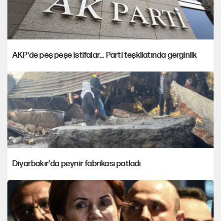
AKP'de peş peşe istifalar... Parti teşkilatında gerginlik
Diyarbakır'da peynir fabrikası patladı