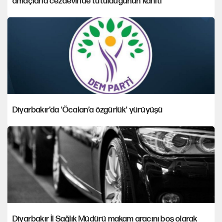
amaçlarla cezaevinde tutulduğunun kanıtı
Diyarbakır’da 'Öcalan’a özgürlük' yürüyüşü
Diyarbakır İl Sağlık Müdürü makam aracını boş olarak