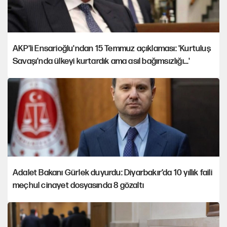
AKP'li Ensarioğlu'ndan 15 Temmuz açıklaması: 'Kurtuluş
Savaşı'nda ülkeyi kurtardık ama asıl bağımsızlığı...'
Adalet Bakanı Gürlek duyurdu: Diyarbakır’da 10 yıllık faili
meçhul cinayet dosyasında 8 gözaltı