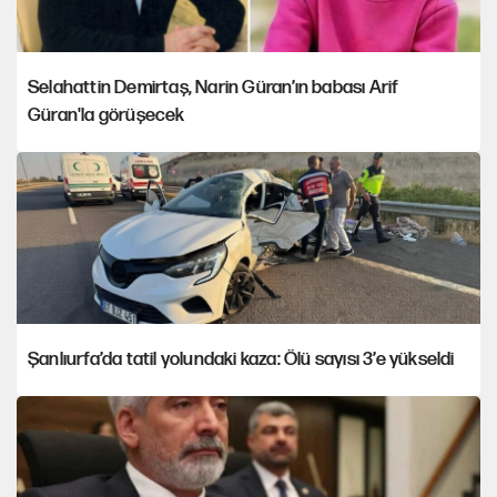
Selahattin Demirtaş, Narin Güran’ın babası Arif
Güran'la görüşecek
Şanlıurfa’da tatil yolundaki kaza: Ölü sayısı 3’e yükseldi