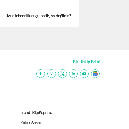
Müstehcenlik suçu nedir, ne değildir?
Depremin görünmeyen artçıları
YENİ Parti'ye bağışlarda bir haftalık
bilanço
Bizi Takip Edin!
'Yenilen düşmanla pazarlık yapmak
teslimiyettir'
Şehit yakınları ve gaziler için yeni
maaş düzenlemesi
Trend - Bilgi Kapsülü
Kültür Sanat