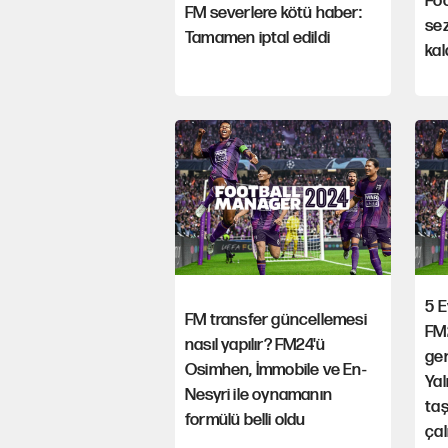
Fo
FM severlere kötü haber:
se
Tamamen iptal edildi
kal
5 E
FM transfer güncellemesi
FM
nasıl yapılır? FM24'ü
ger
Osimhen, İmmobile ve En-
Yal
Nesyri ile oynamanın
taş
formülü belli oldu
çal