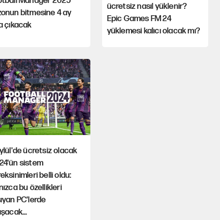
otball Manager 2025
ücretsiz nasıl yüklenir?
zonun bitmesine 4 ay
Epic Games FM 24
a çıkacak
yüklemesi kalıcı olacak mı?
ylül'de ücretsiz olacak
24'ün sistem
eksinimleri belli oldu:
nızca bu özellikleri
ıyan PC'lerde
ışacak...