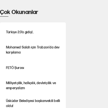
Çok Okunanlar
Türkiye 2.0’a gidiş!..
Mohamed Salah için Trabzon'da dev
karşılama
FETÖ Şurası
Milliyetçilik, halkçılık, devletçilik ve
emperyalizm
Üsküdar Belediyesi başkanvekili belli
oldu!