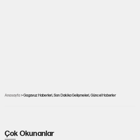
Gagavuz Özerk Bölgesi Başkanı Gutsul'un ev
hapsi uzatıldı: NATO ve AB karşıtlığıyla
Anasayfa
> Gagavuz Haberleri, Son Dakika Gelişmeleri, Güncel Haberler
biliniyor
Çok Okunanlar