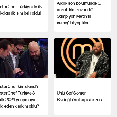
Aralık son bölümünde 3.
terChef Türkiye'de ilk
ceketi kim kazandı?
 kalan ilk isim belli oldu!
Şampiyon Metin'in
yemeğini yaptılar
sterChef kim elendi?
sterChef Türkiye 8
Ünlü Şef Somer
lık 2024 yarışmaya
Sivrioğlu'na hapis cezası
a eden kişi kim oldu?