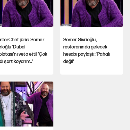
sterChef jürisi Somer
Somer Sivrioğlu,
rioğlu 'Dubai
restoranında gelecek
olatası'nı veto etti! 'Çok
hesabı paylaştı: 'Pahalı
di şart koyarım..'
değil'