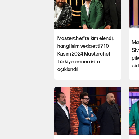
Masterchef'te kim elendi,
Ma
hangi isim veda etti? 10
Siv
Kasım 2024 Masterchef
çik
Türkiye elenen isim
cid
açıklandı!