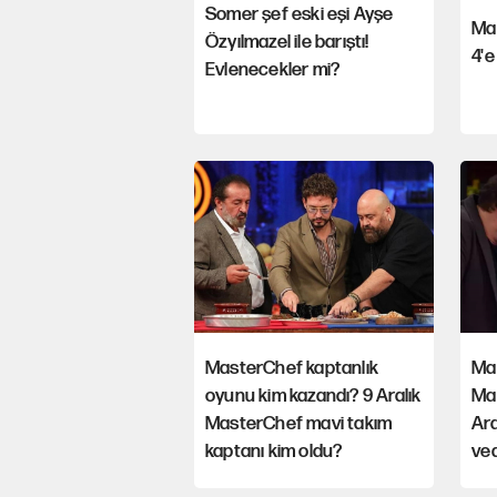
Somer şef eski eşi Ayşe
Mas
Özyılmazel ile barıştı!
4'e
Evlenecekler mi?
MasterChef kaptanlık
Ma
oyunu kim kazandı? 9 Aralık
Ma
MasterChef mavi takım
Ara
kaptanı kim oldu?
ved