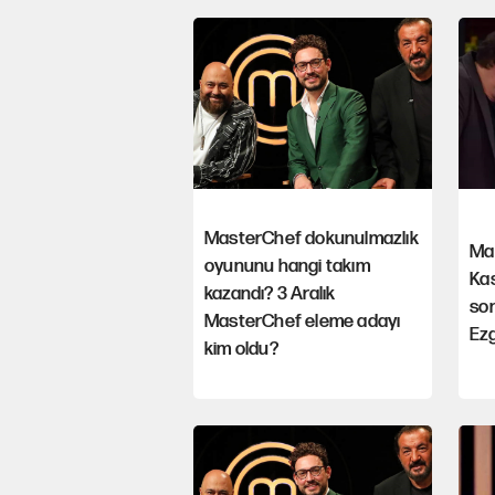
MasterChef dokunulmazlık
Mas
oyununu hangi takım
Ka
kazandı? 3 Aralık
son
MasterChef eleme adayı
Ezg
kim oldu?