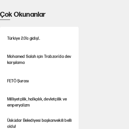
Çok Okunanlar
Türkiye 2.0’a gidiş!..
Mohamed Salah için Trabzon'da dev
karşılama
FETÖ Şurası
Milliyetçilik, halkçılık, devletçilik ve
emperyalizm
Üsküdar Belediyesi başkanvekili belli
oldu!