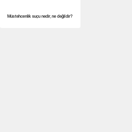
Müstehcenlik suçu nedir, ne değildir?
Depremin görünmeyen artçıları
YENİ Parti'ye bağışlarda bir haftalık
bilanço
'Yenilen düşmanla pazarlık yapmak
teslimiyettir'
Şehit yakınları ve gaziler için yeni
maaş düzenlemesi