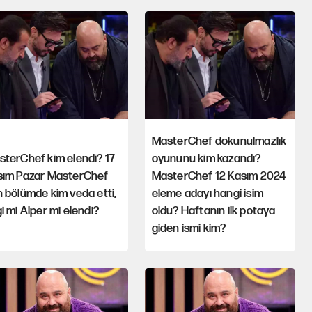
MasterChef dokunulmazlık
terChef kim elendi? 17
oyununu kim kazandı?
sım Pazar MasterChef
MasterChef 12 Kasım 2024
 bölümde kim veda etti,
eleme adayı hangi isim
i mi Alper mi elendi?
oldu? Haftanın ilk potaya
giden ismi kim?