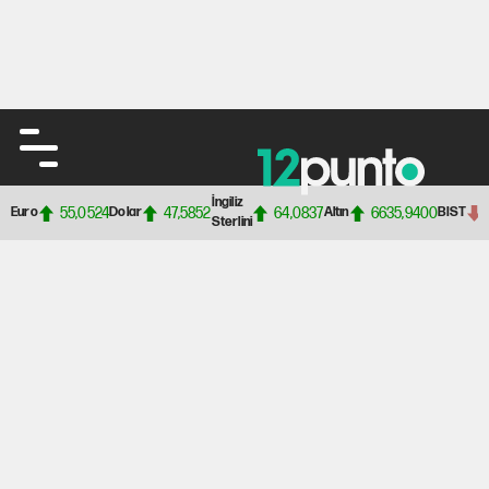
İngiliz
55,0524
47,5852
64,0837
6635,9400
Euro
Dolar
Altın
BIST
Sterlini