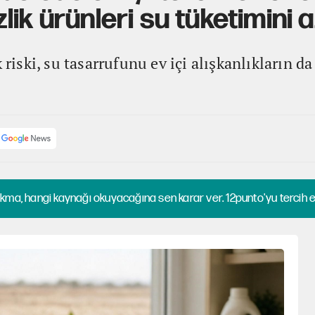
ik ürünleri su tüketimini az
 riski, su tasarrufunu ev içi alışkanlıkların da
kma, hangi kaynağı okuyacağına sen karar ver. 12punto'yu tercih et