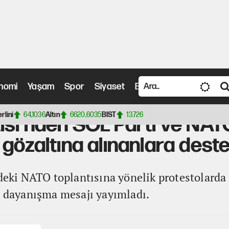
nomi
Yaşam
Spor
Siyaset
Bilim ve Teknoloji
Vide
 SOL Parti ve NATO protestolarında gözaltına alınanlara destek
erlini
64,1036
Altın
6620,6035
BIST
13.726
isi'nden SOL Parti ve NAT
 gözaltına alınanlara dest
'deki NATO toplantısına yönelik protestolarda
n dayanışma mesajı yayımladı.