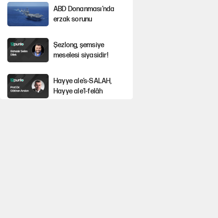
ABD Donanması’nda
erzak sorunu
Şezlong, şemsiye
meselesi siyasidir!
Hayye ale’s-SALAH,
Hayye ale’l-felâh
Gazeteler çerçeve
yasayı nasıl gördü?
ABD ekonomisi ve NATO’nun işlevi
Ağustos ayında emekli
promosyonları güncellendi