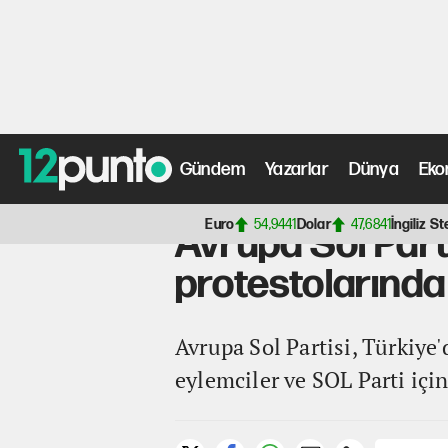
Gündem
Yazarlar
Dünya
Eko
Anasayfa
>
Siyaset Haberleri
> Avrupa Sol Partisi'nden
Euro
54,9441
Dolar
47,6841
İngiliz St
Avrupa Sol Part
protestolarında
Avrupa Sol Partisi, Türkiye
eylemciler ve SOL Parti içi