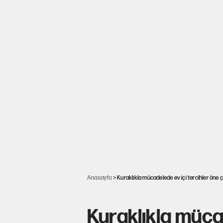
Anasayfa
> Kuraklıkla mücadelede ev içi tercihler öne çı
Kuraklıkla mücad