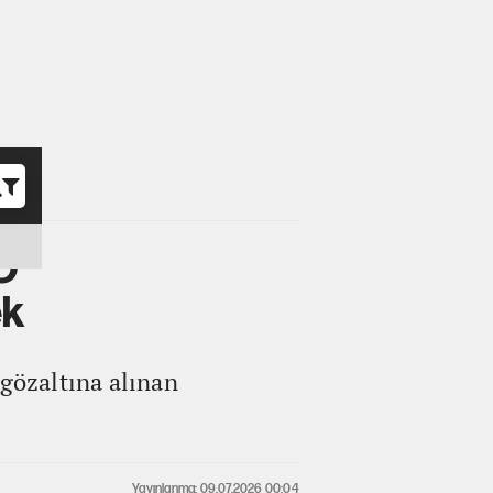
o
O
ek
 gözaltına alınan
Yayınlanma: 09.07.2026 00:04