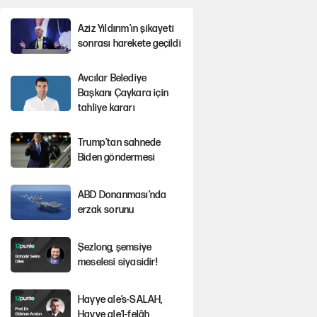
Aziz Yıldırım’ın şikayeti
sonrası harekete geçildi
Avcılar Belediye
Başkanı Çaykara için
tahliye kararı
Trump’tan sahnede
Biden göndermesi
ABD Donanması’nda
erzak sorunu
Şezlong, şemsiye
meselesi siyasidir!
Hayye ale’s-SALAH,
Hayye ale’l-felâh