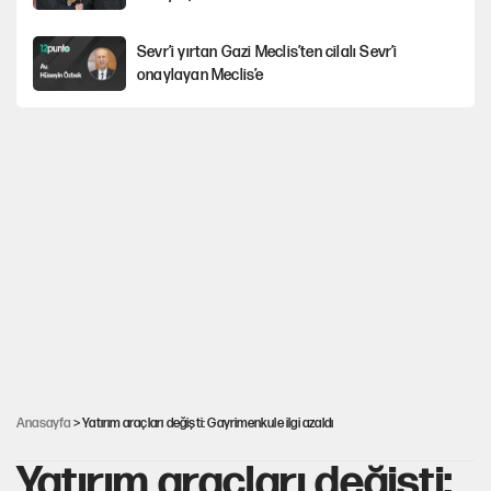
Sevr’i yırtan Gazi Meclis’ten cilalı Sevr’i
onaylayan Meclis’e
Güney Koreli yayıncı İstanbul sokaklarında
tacize uğradı
Togg’da Ağustos fiyatları ve kredi seçenekleri
PKK Yasası 15 Ağustos’a mı yetiştirilecek?!
YENİ Parti'de 'çerçeve yasa' çatlağı
Anasayfa
> Yatırım araçları değişti: Gayrimenkule ilgi azaldı
Yatırım araçları değişti: