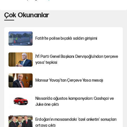
Çok Okunanlar
Fatih’te polise bıçaklı saldırı girişimi
İYİ Parti Genel Başkanı Dervişoğlu'ndan ‘çerçeve
yasa’ tepkisi
Mansur Yavaş’tan Çerçeve Yasa mesajı
Nissan’da ağustos kampanyaları: Qashqai ve
Juke öne çıktı
Erdoğan'ın masasındaki 'özel anketin' sonuçları
ortaya çıktı