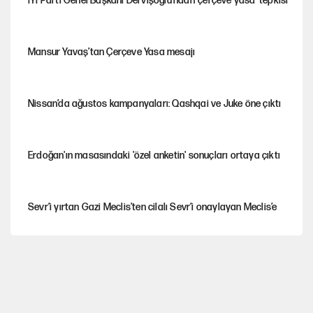
İYİ Parti Genel Başkanı Dervişoğlu'ndan ‘çerçeve yasa’ tepkisi
Mansur Yavaş’tan Çerçeve Yasa mesajı
Nissan’da ağustos kampanyaları: Qashqai ve Juke öne çıktı
Erdoğan'ın masasındaki 'özel anketin' sonuçları ortaya çıktı
Sevr’i yırtan Gazi Meclis’ten cilalı Sevr’i onaylayan Meclis’e
Güney Koreli yayıncı İstanbul sokaklarında tacize uğradı
Togg’da Ağustos fiyatları ve kredi seçenekleri