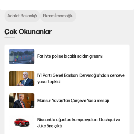
Adalet Bakanlığı
Ekrem İmamoğlu
Çok Okunanlar
Fatih’te polise bıçaklı saldırı girişimi
İYİ Parti Genel Başkanı Dervişoğlu'ndan ‘çerçeve
yasa’ tepkisi
Mansur Yavaş’tan Çerçeve Yasa mesajı
Nissan’da ağustos kampanyaları: Qashqai ve
Juke öne çıktı