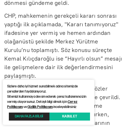
dönmesi gündeme geldi.
CHP, mahkemenin gerekçeli kararı sonrası
yaptığı ilk açıklamada, "Kararı tanımıyoruz"
ifadesine yer vermiş ve hemen ardından
olağanüstü şekilde Merkez Yürütme
Kurulu’nu toplamıştı. Söz konusu süreçte
Kemal Kılıçdaroğlu ise “Hayırlı olsun” mesajı
ile gelişmelere dair ilk değerlendirmesini
paylaşmıştı.
Sizlere daha iyi hizmet sunabilmek adına sitemizde
Son gelişmelerle birlikte CHP’de gözler
çerezlerden faydalanıyoruz.
yeniden Genel Başkan Özgür Özel’e çevrildi.
Sitemizi kullanmaya devam ederek çerez kullanımına izin
vermiş oluyorsunuz. Detaylı bilgi almak için
Çerez
Özel, bugün partinin Merkez Yürütme
Politikasını
ve
Gizlilik Politikasını
inceleyebilirsiniz
Kurulu’nu tekrar toplama kararı alırken,
DAHA FAZLA BİLGİ
KABUL ET
mevcut durumun ve mahkeme kararının