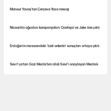
Mansur Yavaş’tan Çerçeve Yasa mesajı
Nissan’da ağustos kampanyaları: Qashqai ve Juke öne çıktı
Erdoğan'ın masasındaki 'özel anketin' sonuçları ortaya çıktı
Sevr’i yırtan Gazi Meclis’ten cilalı Sevr’i onaylayan Meclis’e
Güney Koreli yayıncı İstanbul sokaklarında tacize uğradı
Togg’da Ağustos fiyatları ve kredi seçenekleri