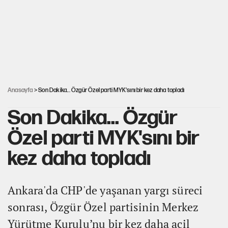
PKK Yasası 15 Ağustos’a mı yetiştirilecek?!
YENİ Parti'de 'çerçeve yasa' çatlağı
Anasayfa
> Son Dakika... Özgür Özel parti MYK'sını bir kez daha topladı
Son Dakika... Özgür
Özel parti MYK'sını bir
kez daha topladı
Ankara'da CHP'de yaşanan yargı süreci
sonrası, Özgür Özel partisinin Merkez
Yürütme Kurulu’nu bir kez daha acil