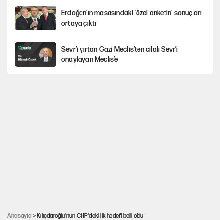
Erdoğan'ın masasındaki 'özel anketin' sonuçları
ortaya çıktı
Sevr’i yırtan Gazi Meclis’ten cilalı Sevr’i
onaylayan Meclis’e
Güney Koreli yayıncı İstanbul sokaklarında
tacize uğradı
Togg’da Ağustos fiyatları ve kredi seçenekleri
PKK Yasası 15 Ağustos’a mı yetiştirilecek?!
YENİ Parti'de 'çerçeve yasa' çatlağı
Anasayfa
> Kılıçdaroğlu'nun CHP'deki ilk hedefi belli oldu