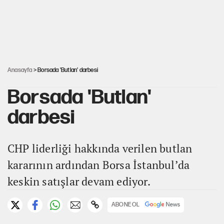
PKK Yasası 15 Ağustos’a mı yetiştirilecek?!
YENİ Parti'de 'çerçeve yasa' çatlağı
Anasayfa
> Borsada 'Butlan' darbesi
Borsada 'Butlan'
darbesi
CHP liderliği hakkında verilen butlan
kararının ardından Borsa İstanbul’da
keskin satışlar devam ediyor.
ABONE OL