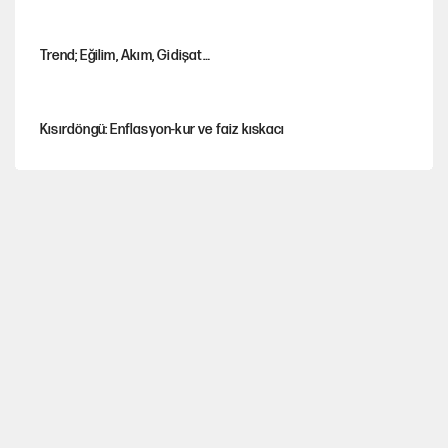
Trend; Eğilim, Akım, Gidişat…
Kısırdöngü: Enflasyon-kur ve faiz kıskacı
YENİ Parti'nin çerçeve yasa kararı belli oldu!
Dört yaşındaki oğlunun katili ile 3 gün sonra nikâh masasına
oturdu
CHP'den, YENİ Parti'ye geçen belediyeler belli oldu
Nesil Yaratmak