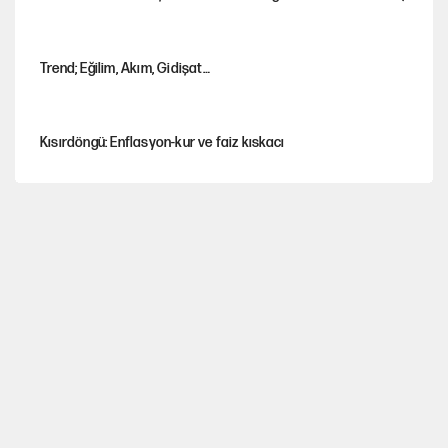
Trend; Eğilim, Akım, Gidişat…
Kısırdöngü: Enflasyon-kur ve faiz kıskacı
YENİ Parti'nin çerçeve yasa kararı belli oldu!
Dört yaşındaki oğlunun katili ile 3 gün sonra nikâh masasına
oturdu
CHP'den, YENİ Parti'ye geçen belediyeler belli oldu
Nesil Yaratmak