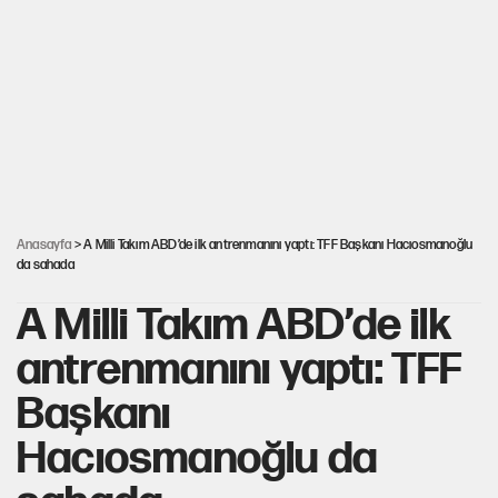
Dört yaşındaki oğlunun katili ile 3 gün sonra nikâh masasına
oturdu
CHP'den, YENİ Parti'ye geçen belediyeler belli oldu
Nesil Yaratmak
Anasayfa
> A Milli Takım ABD’de ilk antrenmanını yaptı: TFF Başkanı Hacıosmanoğlu
da sahada
A Milli Takım ABD’de ilk
antrenmanını yaptı: TFF
Başkanı
Hacıosmanoğlu da