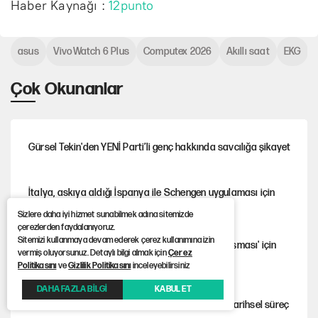
Haber Kaynağı :
12punto
asus
VivoWatch 6 Plus
Computex 2026
Akıllı saat
EKG
Çok Okunanlar
Gürsel Tekin'den YENİ Parti’li genç hakkında savcılığa şikayet
İtalya, askıya aldığı İspanya ile Schengen uygulaması için
tarih verdi
Sizlere daha iyi hizmet sunabilmek adına sitemizde
çerezlerden faydalanıyoruz.
Sitemizi kullanmaya devam ederek çerez kullanımına izin
Cem Gürdeniz'den 'Mekke Ortak Savunma Anlaşması' için
vermiş oluyorsunuz. Detaylı bilgi almak için
Çerez
kritik uyarı
Politikasını
ve
Gizlilik Politikasını
inceleyebilirsiniz
DAHA FAZLA BİLGİ
KABUL ET
CHP-Yeni Parti tartışmasının arkasına gizlenen tarihsel süreç