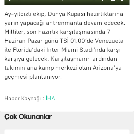
B
S
A
P
E
l
Ay-yıldızlı ekip, Dünya Kupası hazırlıklarına
a
e
y
I
n
a
yarın yapacağı antrenmanla devam edecek.
ş
s
a
P
t
t
Milliler, son hazırlık karşılaşmasında 7
l
s
r
e
Haziran Pazar günü TSİ 01.00’de Venezuela
a
i
l
r
ile Florida’daki Inter Miami Stadı’nda karşı
t
z
a
f
karşıya gelecek. Karşılaşmanın ardından
r
u
takımın ana kamp merkezi olan Arizona’ya
geçmesi planlanıyor.
l
l
s
Haber Kaynağı :
İHA
c
Çok Okunanlar
r
e