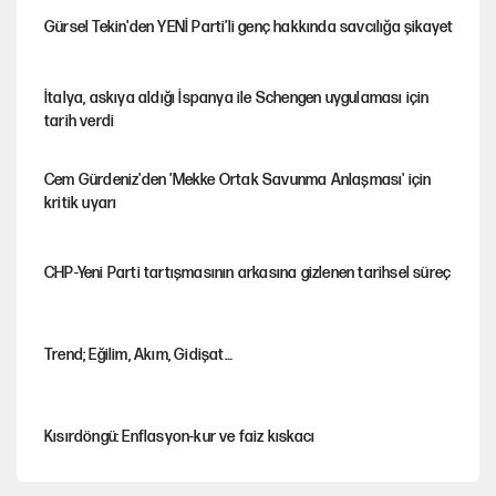
e
Gürsel Tekin'den YENİ Parti’li genç hakkında savcılığa şikayet
n
İtalya, askıya aldığı İspanya ile Schengen uygulaması için
tarih verdi
Cem Gürdeniz'den 'Mekke Ortak Savunma Anlaşması' için
kritik uyarı
CHP-Yeni Parti tartışmasının arkasına gizlenen tarihsel süreç
Trend; Eğilim, Akım, Gidişat…
Kısırdöngü: Enflasyon-kur ve faiz kıskacı