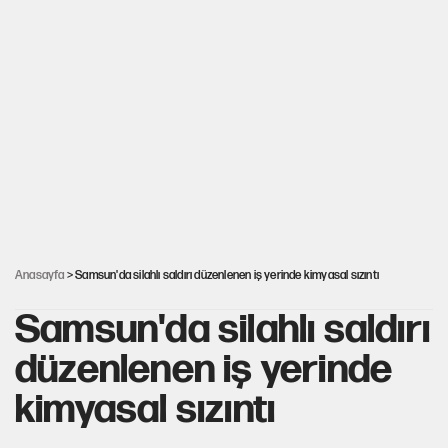
YENİ Parti'nin çerçeve yasa kararı belli oldu!
Dört yaşındaki oğlunun katili ile 3 gün sonra nikâh masasına
oturdu
CHP'den, YENİ Parti'ye geçen belediyeler belli oldu
Nesil Yaratmak
Anasayfa
> Samsun'da silahlı saldırı düzenlenen iş yerinde kimyasal sızıntı
Samsun'da silahlı saldırı
düzenlenen iş yerinde
kimyasal sızıntı