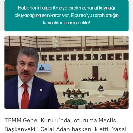
Haberlerini algoritmaya bırakma, hangi kaynağı
okuyacağına sen karar ver. 12punto'yu tercih ettiğin
kaynaklar arasına ekle!
TBMM Genel Kurulu’nda, oturuma Meclis
Başkanvekili Celal Adan başkanlık etti. Yasal