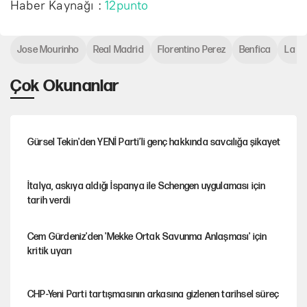
Haber Kaynağı :
12punto
Jose Mourinho
Real Madrid
Florentino Perez
Benfica
La Li
Çok Okunanlar
Gürsel Tekin'den YENİ Parti’li genç hakkında savcılığa şikayet
İtalya, askıya aldığı İspanya ile Schengen uygulaması için
tarih verdi
Cem Gürdeniz'den 'Mekke Ortak Savunma Anlaşması' için
kritik uyarı
CHP-Yeni Parti tartışmasının arkasına gizlenen tarihsel süreç