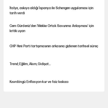
İtalya, askıya aldığı İspanya ile Schengen uygulaması için
tarih verdi
Cem Gürdeniz'den 'Mekke Ortak Savunma Anlaşması' için
kritik uyarı
CHP-Yeni Parti tartışmasının arkasına gizlenen tarihsel süreç
Trend; Eğilim, Akım, Gidişat…
Kısırdöngü: Enflasyon-kur ve faiz kıskacı
YENİ Parti'nin çerçeve yasa kararı belli oldu!