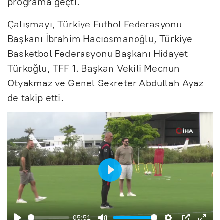
programa geçti.
Çalışmayı, Türkiye Futbol Federasyonu
Başkanı İbrahim Hacıosmanoğlu, Türkiye
Basketbol Federasyonu Başkanı Hidayet
Türkoğlu, TFF 1. Başkan Vekili Mecnun
Otyakmaz ve Genel Sekreter Abdullah Ayaz
de takip etti.
B
a
ş
05:51