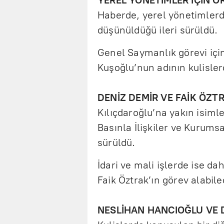
YEREL YÖNETİMLER İÇİN O
Haberde, yerel yönetimlerd
düşünüldüğü ileri sürüldü.
Genel Saymanlık görevi içi
Kuşoğlu’nun adının kulisler
DENİZ DEMİR VE FAİK ÖZT
Kılıçdaroğlu’na yakın isiml
Basınla İlişkiler ve Kurumsa
sürüldü.
İdari ve mali işlerde ise d
Faik Öztrak’ın görev alabilec
NESLİHAN HANCIOĞLU VE D