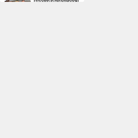
Erdoğan'ın masasındaki
'özel anketin' sonuçları
ortaya çıktı
Avrupa'nın çöpü için
Çukurova'yı ve Akdeniz'i
feda etmeye değer mi?
Mekke Anlaşması ile
Türkiye savaşa
çekiliyor
YENİ Parti’nin çerçeve
yasa kararı belli oldu
Karadeniz’de dron
saldırısına uğrayan
NADEZHDA gemisi
Türkiye'ye geldi