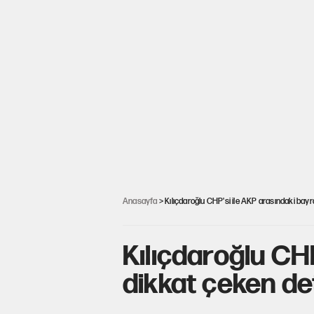
Anasayfa
> Kılıçdaroğlu CHP'si ile AKP arasındaki bay
Kılıçdaroğlu CH
dikkat çeken de