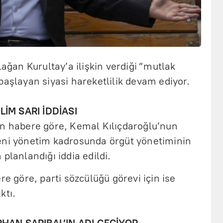
an Kurultay’a ilişkin verdiği “mutlak
başlayan siyasi hareketlilik devam ediyor.
İM SARI İDDİASI
an habere göre, Kemal Kılıçdaroğlu’nun
eni yönetim kadrosunda örgüt yönetiminin
planlandığı iddia edildi.
re göre, parti sözcülüğü görevi için ise
ktı.