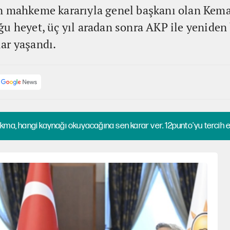
n mahkeme kararıyla genel başkanı olan Kema
ğu heyet, üç yıl aradan sonra AKP ile yeniden
ar yaşandı.
kma, hangi kaynağı okuyacağına sen karar ver. 12punto'yu tercih et