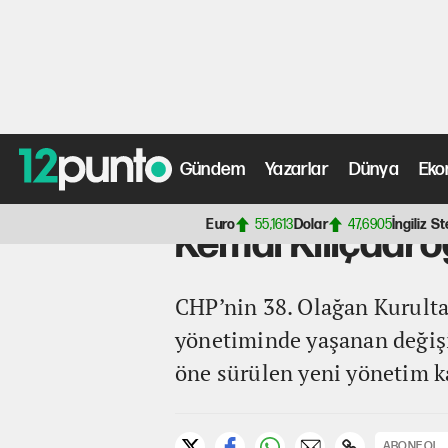
Gündem
Yazarlar
Dünya
Eko
Anasayfa
>
Siyaset Haberleri
> Kemal Kılıçdaroğlu'nun 
Euro
55,1613
Dolar
47,6905
İngiliz St
Kemal Kılıçdaro
CHP’nin 38. Olağan Kurultay
yönetiminde yaşanan değişi
öne sürülen yeni yönetim kad
ABONE OL