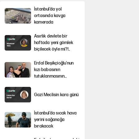
İstanbul’da yol
ortasında kavga
kamerada
Asırlık devlete bir
haftada yeni gömlek
biçilecek öyle mi?!..
Erdal Beşikçioğlu'nun
kızı babasının
tutuklanmasının
ardından konuştu
Gazi Meclisin kara günü
İstanbul’da sıcak hava
yerini sağanağa
bırakacak