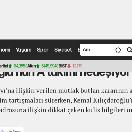
nomi
Yaşam
Spor
Siyaset
Bilim ve Teknoloji
Vide
A takımı netleşiyor
erlini
64,3553
Altın
6745,9948
BIST
13.779
ğlu'nun A takımı netleşiyor
ı’na ilişkin verilen mutlak butlan kararının 
m tartışmaları sürerken, Kemal Kılıçdaroğlu
rosuna ilişkin dikkat çeken kulis bilgileri or