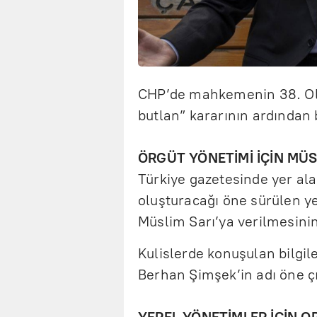
CHP’de mahkemenin 38. Olağ
butlan” kararının ardından 
ÖRGÜT YÖNETİMİ İÇİN MÜSL
Türkiye gazetesinde yer al
oluşturacağı öne sürülen y
Müslim Sarı’ya verilmesinin 
Kulislerde konuşulan bilgile
Berhan Şimşek’in adı öne çı