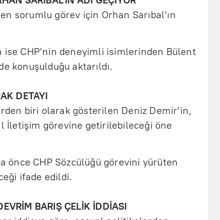
RHAN SARIBAL’IN ADI GEÇİYOR
en sorumlu görev için Orhan Sarıbal’ın
n ise CHP’nin deneyimli isimlerinden Bülent
de konuşulduğu aktarıldı.
RAK DETAYI
erden biri olarak gösterilen Deniz Demir’in,
l İletişim görevine getirilebileceği öne
aha önce CHP Sözcülüğü görevini yürüten
eği ifade edildi.
EVRİM BARIŞ ÇELİK İDDİASI