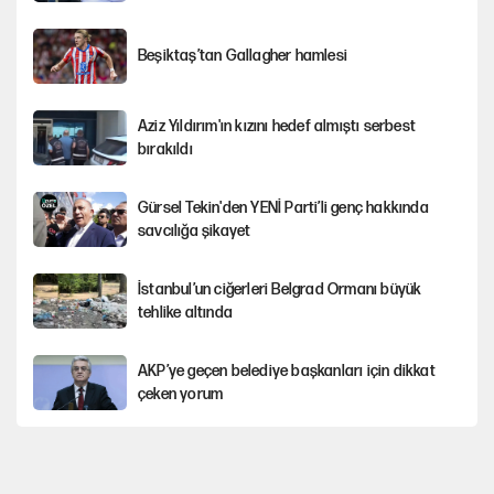
Beşiktaş’tan Gallagher hamlesi
Aziz Yıldırım'ın kızını hedef almıştı serbest
bırakıldı
Gürsel Tekin'den YENİ Parti’li genç hakkında
savcılığa şikayet
İstanbul’un ciğerleri Belgrad Ormanı büyük
tehlike altında
AKP’ye geçen belediye başkanları için dikkat
çeken yorum
İtalya, askıya aldığı İspanya ile Schengen
uygulaması için tarih verdi