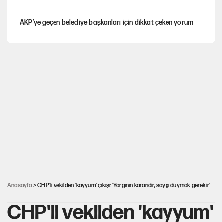
AKP’ye geçen belediye başkanları için dikkat çeken yorum
İtalya, askıya aldığı İspanya ile Schengen uygulaması için
tarih verdi
Salah’ın Trabzonspor alacakları için haciz süreci
Cem Gürdeniz'den 'Mekke Ortak Savunma Anlaşması' için
kritik uyarı
CHP-Yeni Parti tartışmasının arkasına gizlenen tarihsel süreç
Anasayfa
> CHP'li vekilden 'kayyum' çıkışı: 'Yargının kararıdır, saygı duymak gerekir'
CHP'li vekilden 'kayyum'