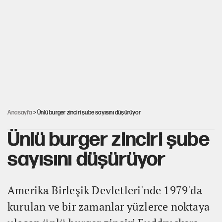
Salah’ın Trabzonspor alacakları için haciz
süreci
Cem Gürdeniz'den 'Mekke Ortak Savunma
Anlaşması' için kritik uyarı
CHP-Yeni Parti tartışmasının arkasına gizlenen
tarihsel süreç
Anasayfa
> Ünlü burger zinciri şube sayısını düşürüyor
Ünlü burger zinciri şube
sayısını düşürüyor
Amerika Birleşik Devletleri'nde 1979'da
kurulan ve bir zamanlar yüzlerce noktaya