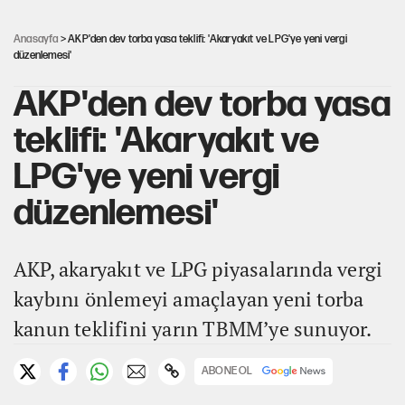
CHP-Yeni Parti tartışmasının arkasına gizlenen
tarihsel süreç
Anasayfa
> AKP'den dev torba yasa teklifi: 'Akaryakıt ve LPG'ye yeni vergi
düzenlemesi'
AKP'den dev torba yasa
teklifi: 'Akaryakıt ve
LPG'ye yeni vergi
düzenlemesi'
AKP, akaryakıt ve LPG piyasalarında vergi
kaybını önlemeyi amaçlayan yeni torba
kanun teklifini yarın TBMM’ye sunuyor.
ABONE OL