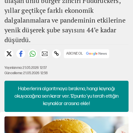
ulaşan ünlü burger zinciri Fuddruckers,
yıllar geçtikçe farklı ekonomik
dalgalanmalara ve pandeminin etkilerine
yenik düşerek şube sayısını 44’e kadar
düşürdü.
ABONE OL
Yayınlanma: 21.05.2026 12:57
Güncelleme: 21.05.2026 12:58
Haberlerini algoritmaya bırakma, hangi kaynağı
okuyacağına sen karar ver. 12punto'yu tercih ettiğin
kaynaklar arasına ekle!