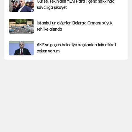
Gürsel Tekin'den YENİ Parti’li genç hakkında
savcılığa şikayet
İstanbul’un ciğerleri Belgrad Ormanı büyük
tehlike altında
AKP’ye geçen belediye başkanları için dikkat
çeken yorum
İtalya, askıya aldığı İspanya ile Schengen
uygulaması için tarih verdi
Salah’ın Trabzonspor alacakları için haciz
süreci
Cem Gürdeniz'den 'Mekke Ortak Savunma
Anlaşması' için kritik uyarı