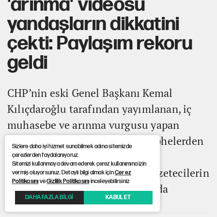
'arınma' videosu
yandaşların dikkatini
çekti: Paylaşım rekoru
geldi
CHP’nin eski Genel Başkanı Kemal
Kılıçdaroğlu tarafından yayımlanan, iç
muhasebe ve arınma vurgusu yapan
video, sosyal medyada farklı cephelerden
Sizlere daha iyi hizmet sunabilmek adına sitemizde
yoğun ilgi ve tepki gördü. AKPli
çerezlerden faydalanıyoruz.
Sitemizi kullanmaya devam ederek çerez kullanımına izin
siyasetçiler ve iktidara yakın gazetecilerin
vermiş oluyorsunuz. Detaylı bilgi almak için
Çerez
Politikasını
ve
Gizlilik Politikasını
inceleyebilirsiniz
paylaşımları ise gündemi daha da
DAHA FAZLA BİLGİ
KABUL ET
hareketlendirdi.