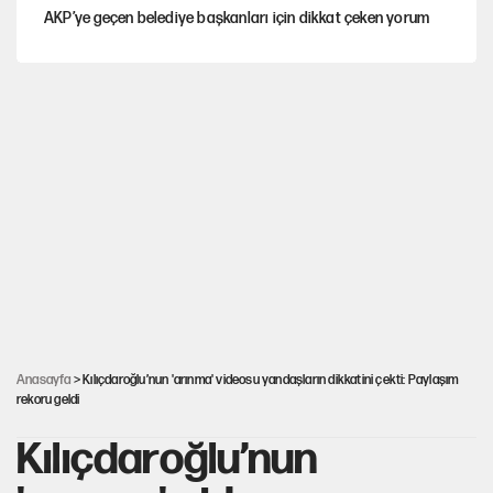
AKP’ye geçen belediye başkanları için dikkat çeken yorum
İtalya, askıya aldığı İspanya ile Schengen uygulaması için
tarih verdi
Salah’ın Trabzonspor alacakları için haciz süreci
Cem Gürdeniz'den 'Mekke Ortak Savunma Anlaşması' için
kritik uyarı
CHP-Yeni Parti tartışmasının arkasına gizlenen tarihsel süreç
Anasayfa
> Kılıçdaroğlu’nun 'arınma' videosu yandaşların dikkatini çekti: Paylaşım
rekoru geldi
Kılıçdaroğlu’nun