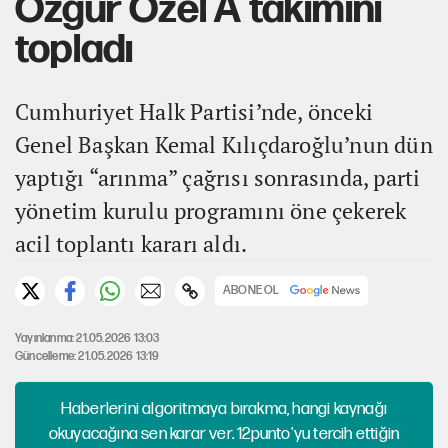
Özgür Özel A takımını
topladı
Cumhuriyet Halk Partisi’nde, önceki
Genel Başkan Kemal Kılıçdaroğlu’nun dün
yaptığı “arınma” çağrısı sonrasında, parti
yönetim kurulu programını öne çekerek
acil toplantı kararı aldı.
ABONE OL
Yayınlanma: 21.05.2026 13:03
Güncelleme: 21.05.2026 13:19
Haberlerini algoritmaya bırakma, hangi kaynağı
okuyacağına sen karar ver. 12punto'yu tercih ettiğin