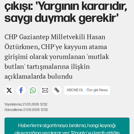
çıkışı: 'Yargının kararıdır,
saygı duymak gerekir'
CHP Gaziantep Milletvekili Hasan
Öztürkmen, CHP'ye kayyum atama
girişimi olarak yorumlanan 'mutlak
butlan' tartışmalarına ilişkin
açıklamalarda bulundu
ABONE OL
Yayınlanma: 21.05.2026 12:52
Güncelleme: 21.05.2026 12:52
Haberlerini algoritmaya bırakma, hangi kaynağı
okuyacağına sen karar ver. 12punto'yu tercih ettiğin