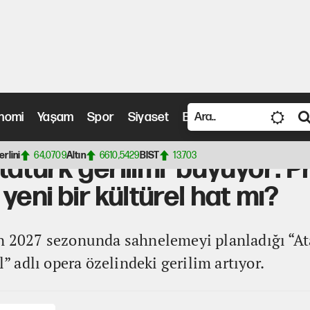
nomi
Yaşam
Spor
Siyaset
Bilim ve Teknoloji
Vide
erilimi' büyüyor: Protesto mu, Cumhuriyet için yeni bir kültürel hat mı?
erlini
64,0709
Altın
6610,5429
BIST
13.703
tatürk gerilimi' büyüyor: P
yeni bir kültürel hat mı?
ın 2027 sezonunda sahnelemeyi planladığı “At
adlı opera özelindeki gerilim artıyor.