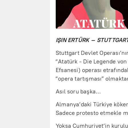
IŞIN ERTÜRK – STUTTGAR
Stuttgart Devlet Operası’n
“Atatürk - Die Legende vo
Efsanesi) operası etrafınd
“opera tartışması” olmaktan
Asıl soru başka…
Almanya’daki Türkiye köke
Sadece protesto etmekle m
Yoksa Cumhuriyet’in kuruluş