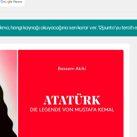
kma, hangi kaynağı okuyacağına sen karar ver. 12punto'yu tercih et