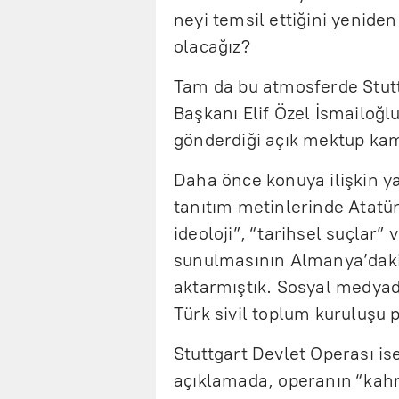
neyi temsil ettiğini yeniden
olacağız?
Tam da bu atmosferde Stut
Başkanı Elif Özel İsmailoğl
gönderdiği açık mektup kam
Daha önce konuya ilişkin y
tanıtım metinlerinde Atatürk
ideoloji”, “tarihsel suçlar” 
sunulmasının Almanya’daki 
aktarmıştık. Sosyal medyad
Türk sivil toplum kuruluşu p
Stuttgart Devlet Operası ise
açıklamada, operanın “kah