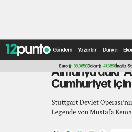
Gündem
Yazarlar
Dünya
Eko
Anasayfa
>
Gündem Haberleri
> Almanya’daki 'Atatürk g
Euro
55,0658
Dolar
47,5896
İngiliz St
Almanya’daki 'A
Cumhuriyet için 
Stuttgart Devlet Operası’n
Legende von Mustafa Kemal” 