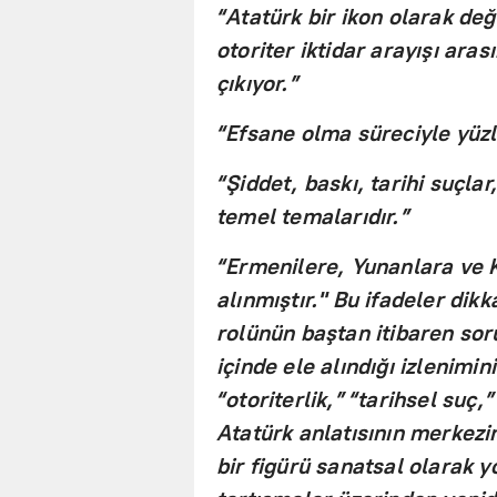
“Atatürk bir ikon olarak deği
otoriter iktidar arayışı ara
çıkıyor.”
“Efsane olma süreciyle yüz
“Şiddet, baskı, tarihi suçlar,
temel temalarıdır.”
“Ermenilere, Yunanlara ve K
alınmıştır." Bu ifadeler dikk
rolünün baştan itibaren soru
içinde ele alındığı izlenimin
“otoriterlik,” “tarihsel suç,”
Atatürk anlatısının merkezin
bir figürü sanatsal olarak 