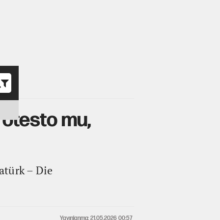
o
rotesto mu,
atürk – Die
Yayınlanma: 21.05.2026 00:57