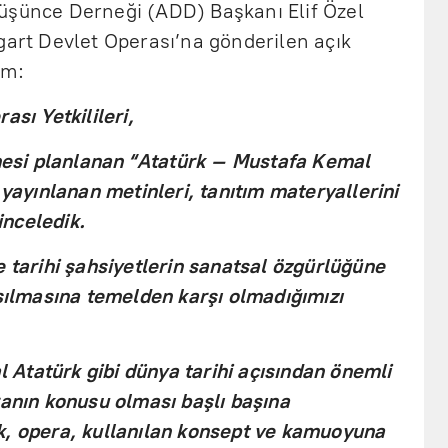
üşünce Derneği (ADD) Başkanı Elif Özel
gart Devlet Operası’na gönderilen açık
ım:
ası Yetkilileri,
si planlanan “Atatürk – Mustafa Kemal
 yayınlanan metinleri, tanıtım materyallerini
 inceledik.
e tarihi şahsiyetlerin sanatsal özgürlüğüne
ışılmasına temelden karşı olmadığımızı
Atatürk gibi dünya tarihi açısından önemli
ranın konusu olması başlı başına
k, opera, kullanılan konsept ve kamuoyuna