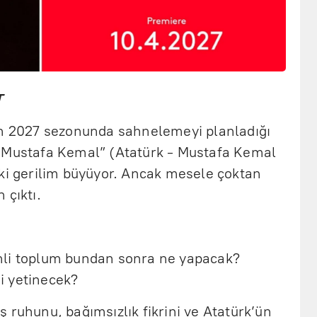
T
ın 2027 sezonunda sahnelemeyi planladığı
n Mustafa Kemal” (Atatürk - Mustafa Kemal
aki gerilim büyüyor. Ancak mesele çoktan
 çıktı.
nli toplum bundan sonra ne yapacak?
i yetinecek?
 ruhunu, bağımsızlık fikrini ve Atatürk’ün