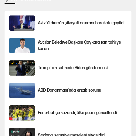
Aziz Yıldırım’ın şikayeti sonrası harekete geçildi
Avcılar Belediye Başkanı Çaykara için tahliye
kararı
Trump’tan sahnede Biden göndermesi
ABD Donanması’nda erzak sorunu
Fenerbahçe kazandı, ülke puanı güncellendi
Şezlong, şemsiye meselesi siyasidir!