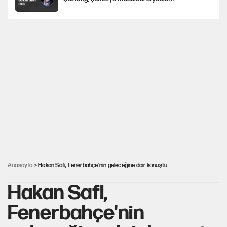
Gazeteler çerçeve yasayı nasıl gördü?
Hayye ale’s-SALAH, Hayye ale’l-felâh
ABD ekonomisi ve NATO’nun işlevi
Ağustos ayında emekli promosyonları
güncellendi
Anasayfa
> Hakan Safi, Fenerbahçe'nin geleceğine dair konuştu
Hakan Safi,
Fenerbahçe'nin