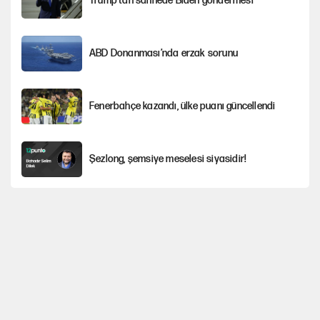
Trump’tan sahnede Biden göndermesi
ABD Donanması’nda erzak sorunu
Fenerbahçe kazandı, ülke puanı güncellendi
Şezlong, şemsiye meselesi siyasidir!
Gazeteler çerçeve yasayı nasıl gördü?
Hayye ale’s-SALAH, Hayye ale’l-felâh
ABD ekonomisi ve NATO’nun işlevi