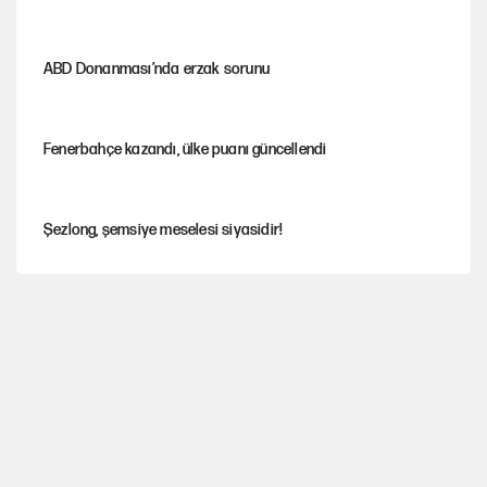
ABD Donanması’nda erzak sorunu
Fenerbahçe kazandı, ülke puanı güncellendi
Şezlong, şemsiye meselesi siyasidir!
Gazeteler çerçeve yasayı nasıl gördü?
Hayye ale’s-SALAH, Hayye ale’l-felâh
ABD ekonomisi ve NATO’nun işlevi