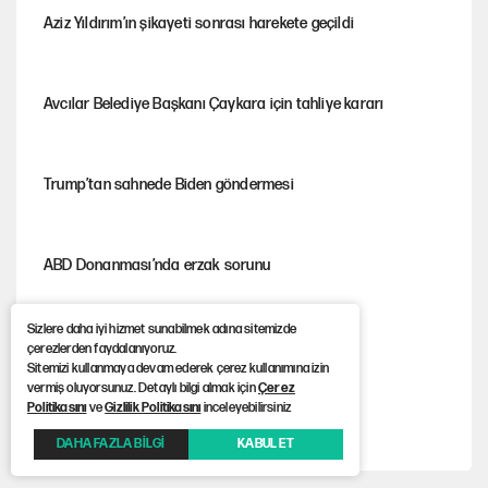
Aziz Yıldırım’ın şikayeti sonrası harekete geçildi
Avcılar Belediye Başkanı Çaykara için tahliye kararı
Trump’tan sahnede Biden göndermesi
ABD Donanması’nda erzak sorunu
Sizlere daha iyi hizmet sunabilmek adına sitemizde
Fenerbahçe kazandı, ülke puanı güncellendi
çerezlerden faydalanıyoruz.
Sitemizi kullanmaya devam ederek çerez kullanımına izin
vermiş oluyorsunuz. Detaylı bilgi almak için
Çerez
Politikasını
ve
Gizlilik Politikasını
inceleyebilirsiniz
Şezlong, şemsiye meselesi siyasidir!
DAHA FAZLA BİLGİ
KABUL ET