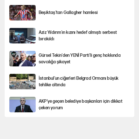
Beşiktaş’tan Gallagher hamlesi
Aziz Yıldırım'ın kızını hedef almıştı serbest
bırakıldı
Gürsel Tekin'den YENİ Parti’li genç hakkında
savcılığa şikayet
İstanbul’un ciğerleri Belgrad Ormanı büyük
tehlike altında
AKP’ye geçen belediye başkanları için dikkat
çeken yorum
İtalya, askıya aldığı İspanya ile Schengen
uygulaması için tarih verdi