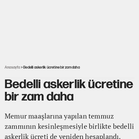
Salah’ın Trabzonspor alacakları için haciz
süreci
Cem Gürdeniz'den 'Mekke Ortak Savunma
Anlaşması' için kritik uyarı
Ahbap Derneği için fesih davası açıldı
Anasayfa
> Bedelli askerlik ücretine bir zam daha
Bedelli askerlik ücretine
bir zam daha
Memur maaşlarına yapılan temmuz
zammının kesinleşmesiyle birlikte bedelli
askerlik ücreti de yeniden hesaplandı.