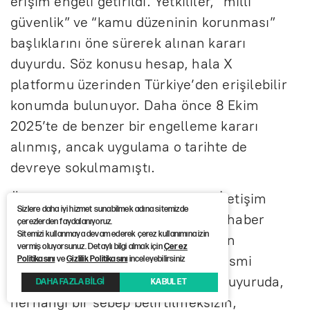
erişim engeli getirildi. Yetkililer, “milli
güvenlik” ve “kamu düzeninin korunması”
başlıklarını öne sürerek alınan kararı
duyurdu. Söz konusu hesap, hala X
platformu üzerinden Türkiye’den erişilebilir
konumda bulunuyor. Daha önce 8 Ekim
2025’te de benzer bir engelleme kararı
alınmış, ancak uygulama o tarihte de
devreye sokulmamıştı.
Öte yandan Bilgi Teknolojileri ve İletişim
Sizlere daha iyi hizmet sunabilmek adına sitemizde
Kurumu (BTK), Numedya24 isimli haber
çerezlerden faydalanıyoruz.
Sitemizi kullanmaya devam ederek çerez kullanımına izin
sitesinin internet adresine erişimin
vermiş oluyorsunuz. Detaylı bilgi almak için
Çerez
engellendiğini açıkladı. BTK’nın resmi
Politikasını
ve
Gizlilik Politikasını
inceleyebilirsiniz
internet sitesi üzerinden yapılan duyuruda,
DAHA FAZLA BİLGİ
KABUL ET
herhangi bir sebep belirtilmeksizin,