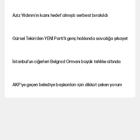
Aziz Yıldırım'ın kızını hedef almıştı serbest bırakıldı
Gürsel Tekin'den YENİ Parti’li genç hakkında savcılığa şikayet
İstanbul’un ciğerleri Belgrad Ormanı büyük tehlike altında
AKP’ye geçen belediye başkanları için dikkat çeken yorum
İtalya, askıya aldığı İspanya ile Schengen uygulaması için
tarih verdi
Salah’ın Trabzonspor alacakları için haciz süreci