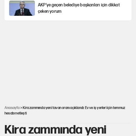
AKP’ye geçen belediye başkanları için dikkat
çeken yorum
İtalya, askıya aldığı İspanya ile Schengen
uygulaması için tarih verdi
Salah’ın Trabzonspor alacakları için haciz
süreci
Cem Gürdeniz'den 'Mekke Ortak Savunma
Anlaşması' için kritik uyarı
Ahbap Derneği için fesih davası açıldı
Anasayfa
> Kira zammında yeni tavan oranı açıklandı: Ev ve iş yerleri için temmuz
hesabı netleşti
Kira zammında yeni