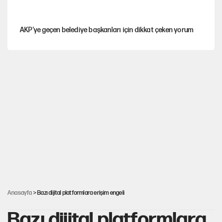
AKP’ye geçen belediye başkanları için dikkat çeken yorum
İtalya, askıya aldığı İspanya ile Schengen uygulaması için
tarih verdi
Salah’ın Trabzonspor alacakları için haciz süreci
Cem Gürdeniz'den 'Mekke Ortak Savunma Anlaşması' için
kritik uyarı
Ahbap Derneği için fesih davası açıldı
Anasayfa
> Bazı dijital platformlara erişim engeli
Bazı dijital platformlara