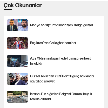
Çok Okunanlar
Medya soruşturmasında yeni dalga geliyor
Beşiktaş’tan Gallagher hamlesi
Aziz Yıldırım'ın kızını hedef almıştı serbest
bırakıldı
Gürsel Tekin'den YENİ Parti’li genç hakkında
savcılığa şikayet
İstanbul’un ciğerleri Belgrad Ormanı büyük
tehlike altında