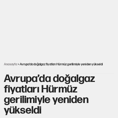
Çerçeve yasa kabul edildi, Ümit Özdağ'dan
Güvenpark çağrısı
Karadeniz’de dron saldırısına uğrayan
NADEZHDA gemisi Türkiye'ye geldi
30’dan fazla belediye başkanı AKP'ye geçiyor
Anasayfa
> Avrupa’da doğalgaz fiyatları Hürmüz gerilimiyle yeniden yükseldi
Avrupa’da doğalgaz
fiyatları Hürmüz
gerilimiyle yeniden
yükseldi