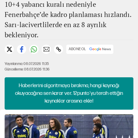
10+4 yabancı kuralı nedeniyle
Fenerbahçe’de kadro planlaması hızlandı.
Sarı-lacivertlilerde en az 8 ayrılık
bekleniyor.
ABONE OL
Yayınlanma: 08.07.2026 11:35
Güncelleme: 08.07.2026 11:36
Haberlerini algoritmaya bırakma, hangi kaynağı
okuyacağına sen karar ver. 12punto'yu tercih ettiğin
kaynaklar arasına ekle!