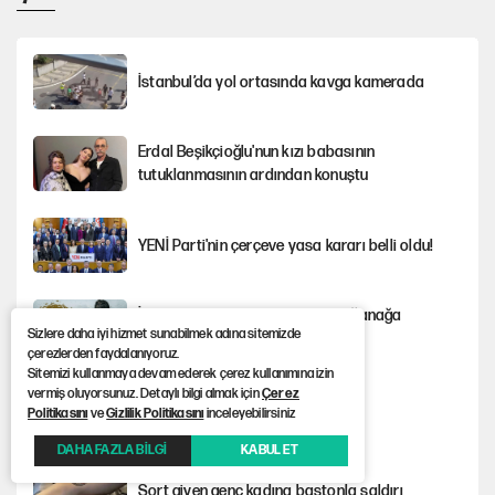
İstanbul’da yol ortasında kavga kamerada
Erdal Beşikçioğlu'nun kızı babasının
tutuklanmasının ardından konuştu
YENİ Parti'nin çerçeve yasa kararı belli oldu!
İstanbul’da sıcak hava yerini sağanağa
Sizlere daha iyi hizmet sunabilmek adına sitemizde
bırakacak
çerezlerden faydalanıyoruz.
Sitemizi kullanmaya devam ederek çerez kullanımına izin
vermiş oluyorsunuz. Detaylı bilgi almak için
Çerez
Nesil Yaratmak
Politikasını
ve
Gizlilik Politikasını
inceleyebilirsiniz
DAHA FAZLA BİLGİ
KABUL ET
Şort giyen genç kadına bastonla saldırı