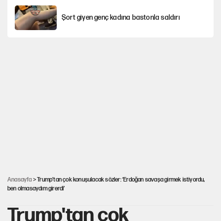
Şort giyen genç kadına bastonla saldırı
Miras kalan taşınmazların satışında yeni model
Çerçeve yasa kabul edildi, Ümit Özdağ'dan
Güvenpark çağrısı
Karadeniz’de dron saldırısına uğrayan
NADEZHDA gemisi Türkiye'ye geldi
30’dan fazla belediye başkanı AKP'ye geçiyor
Anasayfa
> Trump'tan çok konuşulacak sözler: ‘Erdoğan savaşa girmek istiyordu,
ben olmasaydım girerdi’
Trump'tan çok