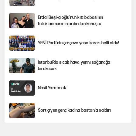
Erdal Beşikçioğlu'nun kızı babasının
tutuklanmasının ardından konuştu
YENİ Parti'nin çerçeve yasa kararı belli oldu!
İstanbul’da sıcak hava yerini sağanağa
bırakacak
Nesil Yaratmak
Şort giyen genç kadına bastonla saldırı
Miras kalan taşınmazların satışında yeni model