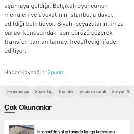
aşamaya geldiği, Belçikalı oyuncunun
menajeri ve avukatının İstanbul’a davet
edildiği belirtiliyor. Siyah-beyazlıların, imza
parası konusundaki son pürüzü çözerek
transferi tamamlamayı hedeflediği ifade
ediliyor.
Haber Kaynağı :
12punto
Fenerbahçe
Süper Lig
Transfer
yabancı kuralı
Sofyan Am
Çok Okunanlar
İstanbul’da yol ortasında kavga kamerada