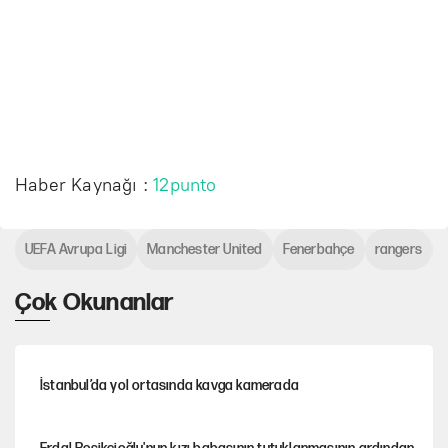
Haber Kaynağı :
12punto
UEFA Avrupa Ligi
Manchester United
Fenerbahçe
rangers
A
Çok Okunanlar
İstanbul’da yol ortasında kavga kamerada