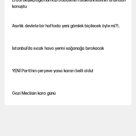
Erdal Beşikçioğlu'nun kızı babasının tutuklanmasının ardından
konuştu
Asırlık devlete bir haftada yeni gömlek biçilecek öyle mi?!..
İstanbul’da sıcak hava yerini sağanağa bırakacak
YENİ Parti'nin çerçeve yasa kararı belli oldu!
Gazi Meclisin kara günü
Karadeniz’de dron saldırısına uğrayan NADEZHDA gemisi
Türkiye'ye geldi