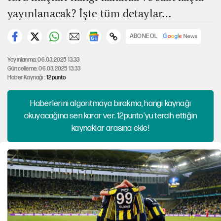
yayınlanacak? İşte tüm detaylar…
ABONE OL
Yayınlanma: 06.03.2025 13:33
Güncelleme: 06.03.2025 13:33
Haber Kaynağı :
12punto
Haberlerini algoritmaya bırakma, hangi kaynağı
okuyacağına sen karar ver. 12punto'yu tercih ettiğin
kaynaklar arasına ekle!