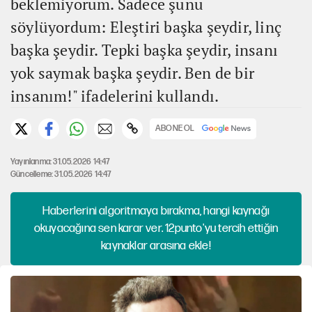
beklemiyorum. Sadece şunu
söylüyordum: Eleştiri başka şeydir, linç
başka şeydir. Tepki başka şeydir, insanı
yok saymak başka şeydir. Ben de bir
insanım!" ifadelerini kullandı.
ABONE OL
Yayınlanma: 31.05.2026 14:47
Güncelleme: 31.05.2026 14:47
Haberlerini algoritmaya bırakma, hangi kaynağı
okuyacağına sen karar ver. 12punto'yu tercih ettiğin
kaynaklar arasına ekle!