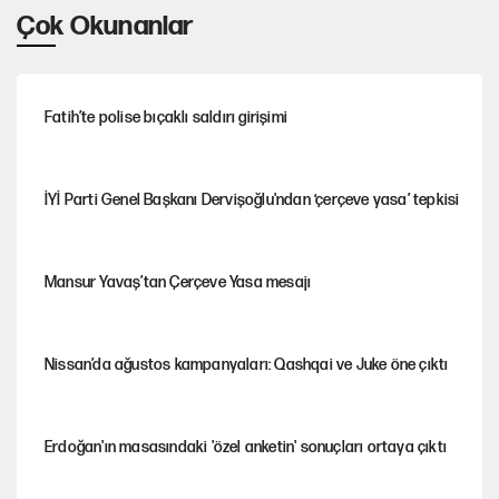
Çok Okunanlar
Fatih’te polise bıçaklı saldırı girişimi
İYİ Parti Genel Başkanı Dervişoğlu'ndan ‘çerçeve yasa’ tepkisi
Mansur Yavaş’tan Çerçeve Yasa mesajı
Nissan’da ağustos kampanyaları: Qashqai ve Juke öne çıktı
Erdoğan'ın masasındaki 'özel anketin' sonuçları ortaya çıktı