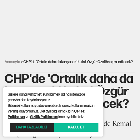
Togg’da Ağustos fiyatları ve kredi seçenekleri
PKK Yasası 15 Ağustos’a mı yetiştirilecek?!
YENİ Parti'de 'çerçeve yasa' çatlağı
Anasayfa
> CHP'de 'Ortalık daha da karışacak' kulisi! Özgür Özel ihraç mı edilecek?
CHP'de 'Ortalık daha da
karışacak' kulisi! Özgür
Sizlere daha iyi hizmet sunabilmek adına sitemizde
Özel ihraç mı edilecek?
çerezlerden faydalanıyoruz.
Sitemizi kullanmaya devam ederek çerez kullanımına izin
vermiş oluyorsunuz. Detaylı bilgi almak için
Çerez
Politikasını
ve
Gizlilik Politikasını
inceleyebilirsiniz
Sözcü yazarı Saygı Öztürk, CHP'de Kemal
DAHA FAZLA BİLGİ
KABUL ET
Kılıçdaroğlu'nun yeni MYK'yı