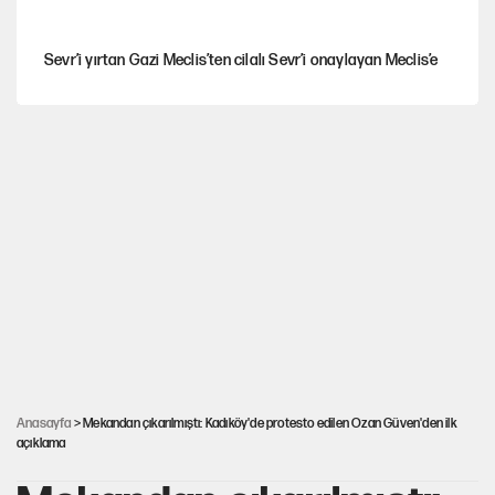
Sevr’i yırtan Gazi Meclis’ten cilalı Sevr’i onaylayan Meclis’e
Güney Koreli yayıncı İstanbul sokaklarında tacize uğradı
Togg’da Ağustos fiyatları ve kredi seçenekleri
PKK Yasası 15 Ağustos’a mı yetiştirilecek?!
YENİ Parti'de 'çerçeve yasa' çatlağı
Anasayfa
> Mekandan çıkarılmıştı: Kadıköy'de protesto edilen Ozan Güven'den ilk
açıklama