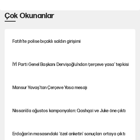
Çok Okunanlar
Fatih’te polise bıçaklı saldırı girişimi
İYİ Parti Genel Başkanı Dervişoğlu'ndan ‘çerçeve yasa’ tepkisi
Mansur Yavaş’tan Çerçeve Yasa mesajı
Nissan’da ağustos kampanyaları: Qashqai ve Juke öne çıktı
Erdoğan'ın masasındaki 'özel anketin' sonuçları ortaya çıktı