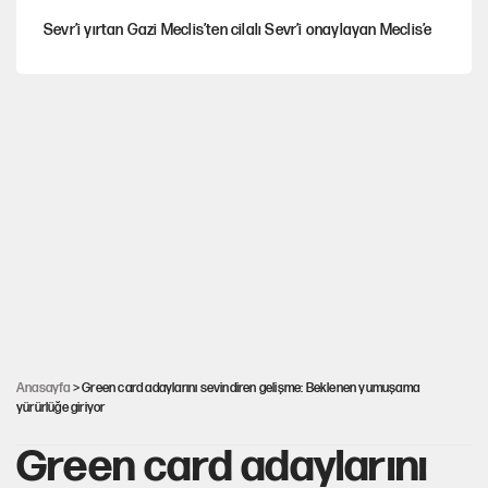
Sevr’i yırtan Gazi Meclis’ten cilalı Sevr’i onaylayan Meclis’e
Güney Koreli yayıncı İstanbul sokaklarında tacize uğradı
Togg’da Ağustos fiyatları ve kredi seçenekleri
PKK Yasası 15 Ağustos’a mı yetiştirilecek?!
YENİ Parti'de 'çerçeve yasa' çatlağı
Anasayfa
> Green card adaylarını sevindiren gelişme: Beklenen yumuşama
yürürlüğe giriyor
Green card adaylarını