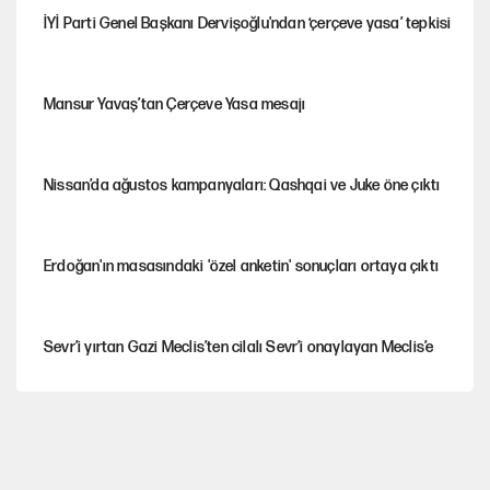
İYİ Parti Genel Başkanı Dervişoğlu'ndan ‘çerçeve yasa’ tepkisi
Mansur Yavaş’tan Çerçeve Yasa mesajı
Nissan’da ağustos kampanyaları: Qashqai ve Juke öne çıktı
Erdoğan'ın masasındaki 'özel anketin' sonuçları ortaya çıktı
Sevr’i yırtan Gazi Meclis’ten cilalı Sevr’i onaylayan Meclis’e
Güney Koreli yayıncı İstanbul sokaklarında tacize uğradı