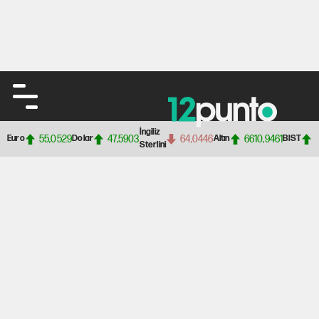
İngiliz
55,0529
47,5903
64,0446
6610,9461
Euro
Dolar
Altın
BIST
Sterlini