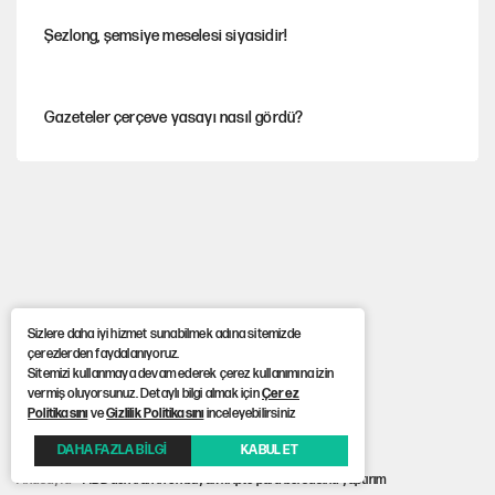
Şezlong, şemsiye meselesi siyasidir!
Gazeteler çerçeve yasayı nasıl gördü?
Hayye ale’s-SALAH, Hayye ale’l-felâh
Ağustos ayında emekli promosyonları güncellendi
Sizlere daha iyi hizmet sunabilmek adına sitemizde
çerezlerden faydalanıyoruz.
ABD ekonomisi ve NATO’nun işlevi
Sitemizi kullanmaya devam ederek çerez kullanımına izin
vermiş oluyorsunuz. Detaylı bilgi almak için
Çerez
Politikasını
ve
Gizlilik Politikasını
inceleyebilirsiniz
YENİ Parti'ye bağışlarda bir haftalık bilanço
DAHA FAZLA BİLGİ
KABUL ET
Anasayfa
> ABD’den İran’ın en büyük kripto para borsasına yaptırım