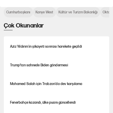
Cumhurbaşkanı
Kanye West
Kültür ve Turizm Bakanlığı
Oktay 
Çok Okunanlar
Aziz Yıldırım’ın şikayeti sonrası harekete geçildi
Trump’tan sahnede Biden göndermesi
Mohamed Salah için Trabzon'da dev karşılama
Fenerbahçe kazandı, ülke puanı güncellendi