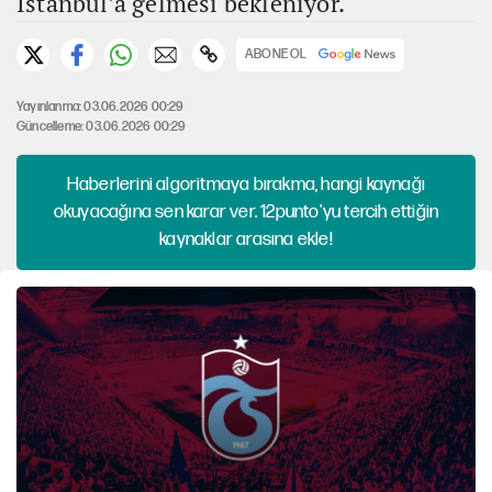
İstanbul’a gelmesi bekleniyor.
ABONE OL
Yayınlanma: 03.06.2026 00:29
Güncelleme: 03.06.2026 00:29
Haberlerini algoritmaya bırakma, hangi kaynağı
okuyacağına sen karar ver. 12punto'yu tercih ettiğin
kaynaklar arasına ekle!