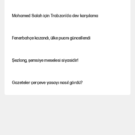
Mohamed Salah için Trabzon'da dev karşılama
Fenerbahçe kazandı, ülke puanı güncellendi
Şezlong, şemsiye meselesi siyasidir!
Gazeteler çerçeve yasayı nasıl gördü?
Hayye ale’s-SALAH, Hayye ale’l-felâh
Ağustos ayında emekli promosyonları güncellendi