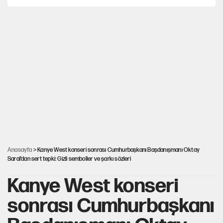
Hayye ale’s-SALAH, Hayye ale’l-felâh
Ağustos ayında emekli promosyonları güncellendi
ABD ekonomisi ve NATO’nun işlevi
YENİ Parti'ye bağışlarda bir haftalık bilanço
Anasayfa
> Kanye West konseri sonrası Cumhurbaşkanı Başdanışmanı Oktay
Saral’dan sert tepki: Gizli semboller ve şarkı sözleri
Kanye West konseri
sonrası Cumhurbaşkanı