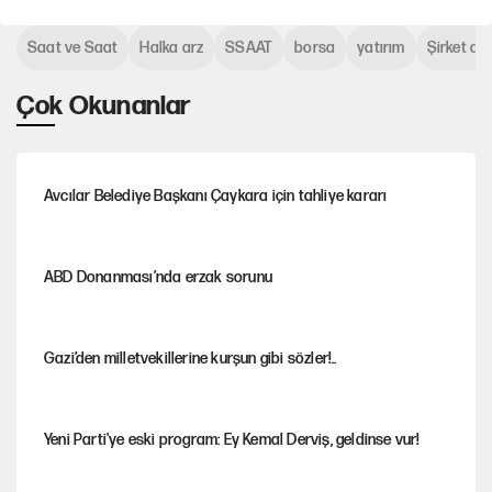
Saat ve Saat
Halka arz
SSAAT
borsa
yatırım
Şirket de
Çok Okunanlar
Avcılar Belediye Başkanı Çaykara için tahliye kararı
ABD Donanması’nda erzak sorunu
Gazi’den milletvekillerine kurşun gibi sözler!..
Yeni Parti'ye eski program: Ey Kemal Derviş, geldinse vur!