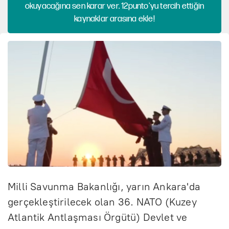
okuyacağına sen karar ver. 12punto'yu tercih ettiğin
kaynaklar arasına ekle!
Milli Savunma Bakanlığı, yarın Ankara'da
gerçekleştirilecek olan 36. NATO (Kuzey
Atlantik Antlaşması Örgütü) Devlet ve