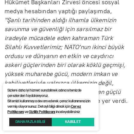
Hükümet Başkanları Zirvesi öncesi sosyal
medya hesabından yaptığı paylaşımda,
"Şanlı tarihinden aldığı ilhamla ülkemizin
savunma ve güvenliği için sarsılmaz bir
iradeyle mücadele eden kahraman Türk
Silahlı Kuvvetlerimiz; NATO'nun ikinci büyük
ordusu ve dünyanın en etkin ve caydırıcı
askeri güçlerinden biri olarak köklü geçmişi,
yüksek muharebe gücü, modern imkan ve
kabiliyetleriyle yalnızca ülkemizin değil,
bölgesel ve küresel güvenliğin de en güçlü
Sizlere daha iyi hizmet sunabilmek adına sitemizde
çerezlerden faydalanıyoruz.
teminatlarından biridir"
ifadelerine yer verdi.
Sitemizi kullanmaya devam ederek çerez kullanımına izin
vermiş oluyorsunuz. Detaylı bilgi almak için
Çerez
Politikasını
ve
Gizlilik Politikasını
inceleyebilirsiniz
Haber Kaynağı :
12punto
DAHA FAZLA BİLGİ
KABUL ET