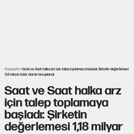
Fatih Altaylı’dan Erdal Beşikçioğlu’na uyuşturucu testi tepkisi
CHP'li Kuşoğlu'ndan YENİ Parti ve kurultay çıkışı
MHP'den Yönter açıklaması: İddialar yalanlandı
Anasayfa
> Saat ve Saat halka arz için talep toplamaya başladı: Şirketin değerlemesi
1,18 milyar dolar olarak hesaplandı
Saat ve Saat halka arz
için talep toplamaya
başladı: Şirketin
değerlemesi 1,18 milyar