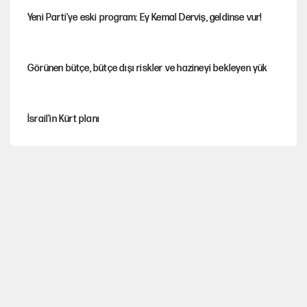
Yeni Parti'ye eski program: Ey Kemal Derviş, geldinse vur!
Görünen bütçe, bütçe dışı riskler ve hazineyi bekleyen yük
İsrail’in Kürt planı
Sahibinden satılık pasaport
Fatih Altaylı’dan Erdal Beşikçioğlu’na uyuşturucu testi tepkisi
CHP'li Kuşoğlu'ndan YENİ Parti ve kurultay çıkışı