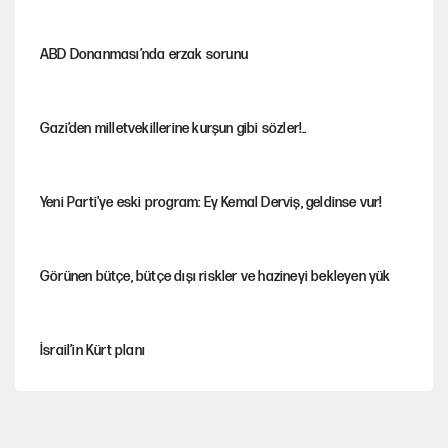
ABD Donanması’nda erzak sorunu
Gazi’den milletvekillerine kurşun gibi sözler!..
Yeni Parti'ye eski program: Ey Kemal Derviş, geldinse vur!
Görünen bütçe, bütçe dışı riskler ve hazineyi bekleyen yük
İsrail’in Kürt planı
Sahibinden satılık pasaport