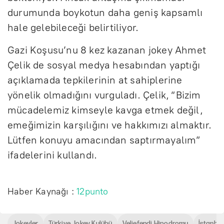
durumunda boykotun daha geniş kapsamlı
hale gelebileceği belirtiliyor.
Gazi Koşusu’nu 8 kez kazanan jokey Ahmet
Çelik de sosyal medya hesabından yaptığı
açıklamada tepkilerinin at sahiplerine
yönelik olmadığını vurguladı. Çelik, “Bizim
mücadelemiz kimseyle kavga etmek değil,
emeğimizin karşılığını ve hakkımızı almaktır.
Lütfen konuyu amacından saptırmayalım”
ifadelerini kullandı.
Haber Kaynağı :
12punto
Jokeyler
Türkiye Jokey Kulübü
Veliefendi Hipodromu
İstanbul