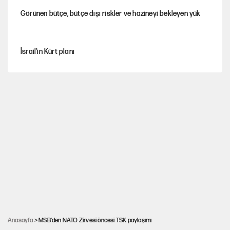
Görünen bütçe, bütçe dışı riskler ve hazineyi bekleyen yük
İsrail’in Kürt planı
Sahibinden satılık pasaport
Fatih Altaylı’dan Erdal Beşikçioğlu’na uyuşturucu testi tepkisi
CHP'li Kuşoğlu'ndan YENİ Parti ve kurultay çıkışı
MHP'den Yönter açıklaması: İddialar yalanlandı
Anasayfa
> MSB'den NATO Zirvesi öncesi TSK paylaşımı