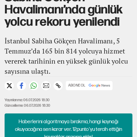
Havalimanı’nda günlük
yolcu rekoru yenilendi
İstanbul Sabiha Gökçen Havalimanı, 5
Temmuz’da 165 bin 814 yolcuya hizmet
vererek tarihinin en yüksek günlük yolcu
sayısına ulaştı.
ABONE OL
Yayınlanma: 06.07.2026 18:30
Güncelleme: 06.07.2026 18:30
Haberlerini algoritmaya bırakma, hangi kaynağı
okuyacağına sen karar ver. 12punto'yu tercih ettiğin