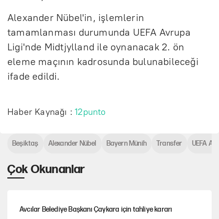
Alexander Nübel'in, işlemlerin
tamamlanması durumunda UEFA Avrupa
Ligi'nde Midtjylland ile oynanacak 2. ön
eleme maçının kadrosunda bulunabileceği
ifade edildi.
Haber Kaynağı :
12punto
Beşiktaş
Alexander Nübel
Bayern Münih
Transfer
UEFA Avr
Çok Okunanlar
Avcılar Belediye Başkanı Çaykara için tahliye kararı