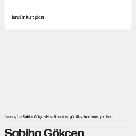
İsrail’in Kürt planı
Sahibinden satılık pasaport
Fatih Altaylı’dan Erdal Beşikçioğlu’na uyuşturucu testi tepkisi
CHP'li Kuşoğlu'ndan YENİ Parti ve kurultay çıkışı
MHP'den Yönter açıklaması: İddialar yalanlandı
Anasayfa
> Sabiha Gökçen Havalimanı’nda günlük yolcu rekoru yenilendi
Sabiha Gökçen