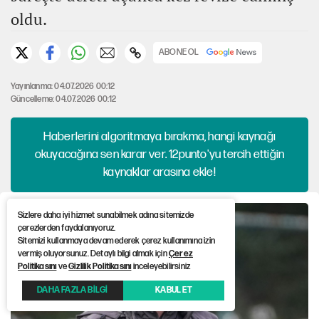
oldu.
ABONE OL
Yayınlanma: 04.07.2026 00:12
Güncelleme: 04.07.2026 00:12
Haberlerini algoritmaya bırakma, hangi kaynağı
okuyacağına sen karar ver. 12punto'yu tercih ettiğin
kaynaklar arasına ekle!
Sizlere daha iyi hizmet sunabilmek adına sitemizde
çerezlerden faydalanıyoruz.
Sitemizi kullanmaya devam ederek çerez kullanımına izin
vermiş oluyorsunuz. Detaylı bilgi almak için
Çerez
Politikasını
ve
Gizlilik Politikasını
inceleyebilirsiniz
DAHA FAZLA BİLGİ
KABUL ET