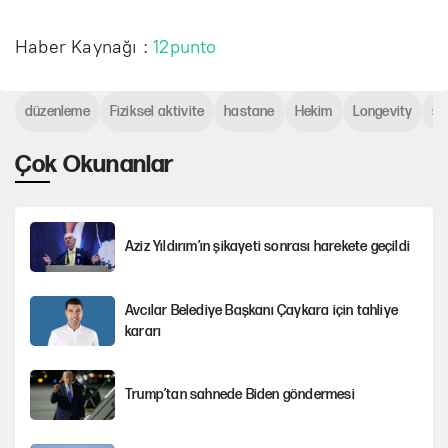
Haber Kaynağı :
12punto
düzenleme
Fiziksel aktivite
hastane
Hekim
Longevity
sa
Çok Okunanlar
Aziz Yıldırım’ın şikayeti sonrası harekete geçildi
Avcılar Belediye Başkanı Çaykara için tahliye
kararı
Trump’tan sahnede Biden göndermesi