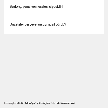
Şezlong, şemsiye meselesi siyasidir!
Gazeteler çerçeve yasayı nasıl gördü?
Hayye ale’s-SALAH, Hayye ale’l-felâh
ABD ekonomisi ve NATO’nun işlevi
Ağustos ayında emekli promosyonları güncellendi
Kılıçdaroğlu'nun grup konuşması CHP'yi karıştırdı!
Anasayfa
> Fatih Tekke'ye 1 yılda üçüncü ücret düzenlemesi