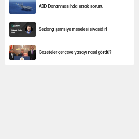
ABD Donanması’nda erzak sorunu
Şezlong, şemsiye meselesi siyasidir!
Gazeteler çerçeve yasayı nasıl gördü?
Hayye ale’s-SALAH, Hayye ale’l-felâh
ABD ekonomisi ve NATO’nun işlevi
Ağustos ayında emekli promosyonları
güncellendi