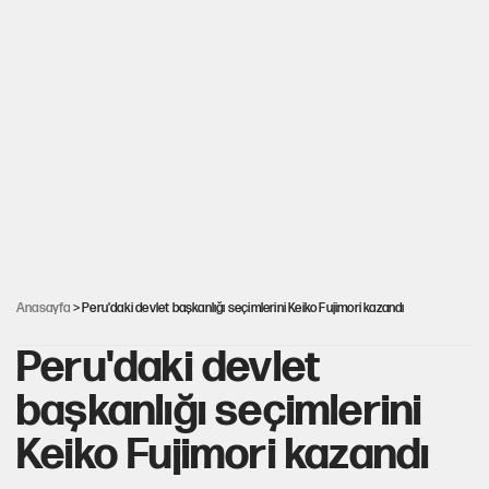
Hayye ale’s-SALAH, Hayye ale’l-felâh
ABD ekonomisi ve NATO’nun işlevi
Ağustos ayında emekli promosyonları güncellendi
Kılıçdaroğlu'nun grup konuşması CHP'yi karıştırdı!
Anasayfa
> Peru'daki devlet başkanlığı seçimlerini Keiko Fujimori kazandı
Peru'daki devlet
başkanlığı seçimlerini
Keiko Fujimori kazandı