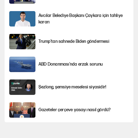
Avcılar Belediye Başkanı Çaykara için tahliye
kararı
Trump’tan sahnede Biden göndermesi
ABD Donanması’nda erzak sorunu
Şezlong, şemsiye meselesi siyasidir!
Gazeteler çerçeve yasayı nasıl gördü?
Hayye ale’s-SALAH, Hayye ale’l-felâh