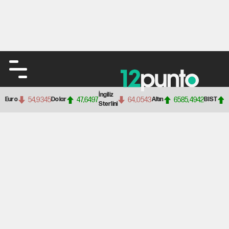
İngiliz
54,9345
47,6497
64,0543
6585,4942
Euro
Dolar
Altın
BIST
Sterlini