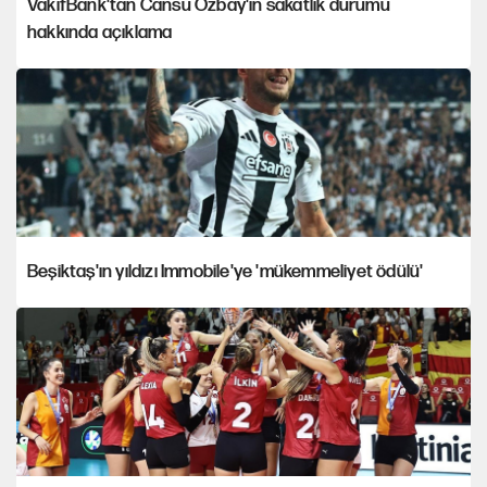
VakıfBank'tan Cansu Özbay'ın sakatlık durumu
hakkında açıklama
Beşiktaş'ın yıldızı Immobile'ye 'mükemmeliyet ödülü'