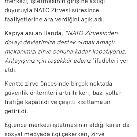
merkezi, işletmesinin girişine astığı
duyuruyla NATO Zirvesi süresince
faaliyetlerine ara verdiğini açıkladı.
Kapıya asılan ilanda,
"NATO Zirvesinden
dolayı devletimize destek olmak amaçlı
mekanımızı zirve sonuna kadar kapatıyoruz.
Anlayışınız için teşekkür ederiz"
ifadeleri yer
aldı.
Kentte zirve öncesinde birçok noktada
güvenlik önlemleri artırılırken, bazı yollar
trafiğe kapatıldı ve çeşitli kısıtlamalar
getirildi.
Eğlence merkezi işletmesinin aldığı karar da
sosyal medyada ilgi çekerken, zirve