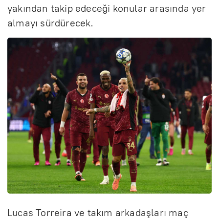
yakından takip edeceği konular arasında yer
almayı sürdürecek.
Lucas Torreira ve takım arkadaşları maç