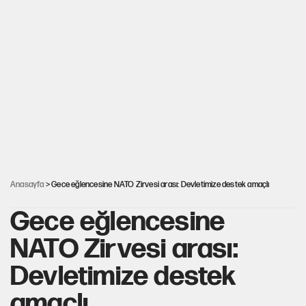
Yeni Parti'ye eski program: Ey Kemal Derviş, geldinse vur!
İsrail’in Kürt planı
Sahibinden satılık pasaport
İlkay Çiçek’in eşinden yazışma iddialarına yanıt
Anasayfa
> Gece eğlencesine NATO Zirvesi arası: Devletimize destek amaçlı
Gece eğlencesine
NATO Zirvesi arası:
Devletimize destek
amaçlı