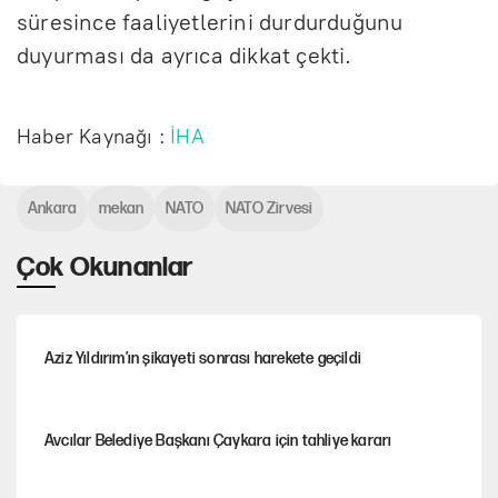
süresince faaliyetlerini durdurduğunu
duyurması da ayrıca dikkat çekti.
Haber Kaynağı :
İHA
Ankara
mekan
NATO
NATO Zirvesi
Çok Okunanlar
Aziz Yıldırım’ın şikayeti sonrası harekete geçildi
Avcılar Belediye Başkanı Çaykara için tahliye kararı