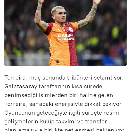
Torreira, maç sonunda tribünleri selamlıyor.
Galatasaray taraftarının kısa sürede
benimsediği isimlerden biri haline gelen
Torreira, sahadaki enerjisiyle dikkat çekiyor.
Oyuncunun geleceğiyle ilgili süreçte resmi
gelişmelerin kulüp takvimi ve transfer
planlamasıyla birlikte netleşmesi bekleniyor.