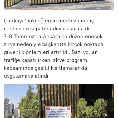
Çankaya’daki eğlence merkezinin dış
cephesine kapatma duyurusu asıldı.
7-8 Temmuz’da Ankara’da düzenlenecek
zirve nedeniyle başkentte birçok noktada
güvenlik önlemleri artırıldı. Bazı yollar
trafiğe kapatılırken, zirve programı
kapsamında çeşitli kısıtlamalar da
uygulamaya alındı.