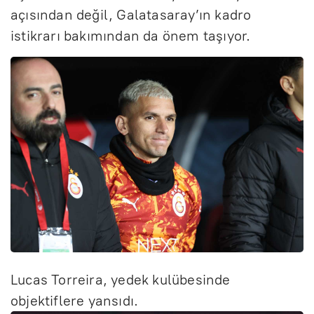
açısından değil, Galatasaray’ın kadro
istikrarı bakımından da önem taşıyor.
Lucas Torreira, yedek kulübesinde
objektiflere yansıdı.