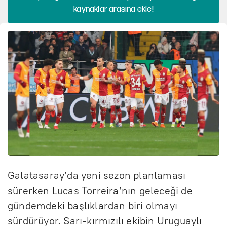
kaynaklar arasına ekle!
Galatasaray’da yeni sezon planlaması
sürerken Lucas Torreira’nın geleceği de
gündemdeki başlıklardan biri olmayı
sürdürüyor. Sarı-kırmızılı ekibin Uruguaylı