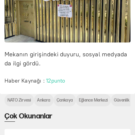
Mekanın girişindeki duyuru, sosyal medyada
da ilgi gördü.
Haber Kaynağı :
12punto
NATO Zirvesi
Ankara
Çankaya
Eğlence Merkezi
Güvenlik ön
Çok Okunanlar