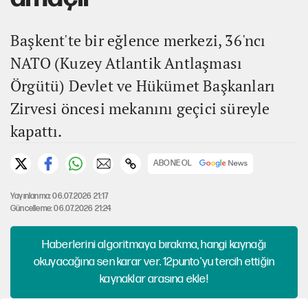
Başkent'te bir eğlence merkezi, 36'ncı
NATO (Kuzey Atlantik Antlaşması
Örgütü) Devlet ve Hükümet Başkanları
Zirvesi öncesi mekanını geçici süreyle
kapattı.
ABONE OL
Yayınlanma: 06.07.2026 21:17
Güncelleme: 06.07.2026 21:24
Haberlerini algoritmaya bırakma, hangi kaynağı
okuyacağına sen karar ver. 12punto'yu tercih ettiğin
kaynaklar arasına ekle!