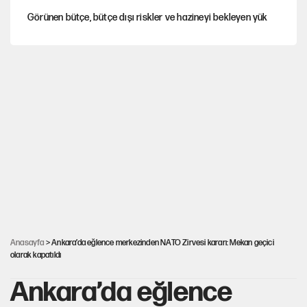
Görünen bütçe, bütçe dışı riskler ve hazineyi bekleyen yük
Yeni Parti'ye eski program: Ey Kemal Derviş, geldinse vur!
İsrail’in Kürt planı
Sahibinden satılık pasaport
İlkay Çiçek’in eşinden yazışma iddialarına yanıt
Anasayfa
> Ankara’da eğlence merkezinden NATO Zirvesi kararı: Mekan geçici
olarak kapatıldı
Ankara’da eğlence