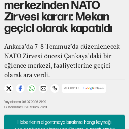
merkezinden NATO
Zirvesi kararı: Mekan
geçici olarak kapatıldı
Ankara’da 7-8 Temmuz’da düzenlenecek
NATO Zirvesi öncesi Çankaya’daki bir
eğlence merkezi, faaliyetlerine geçici
olarak ara verdi.
ABONE OL
Yayınlanma: 06.07.2026 21:29
Güncelleme: 06.07.2026 21:29
Haberlerini algoritmaya bırakma, hangi kaynağı