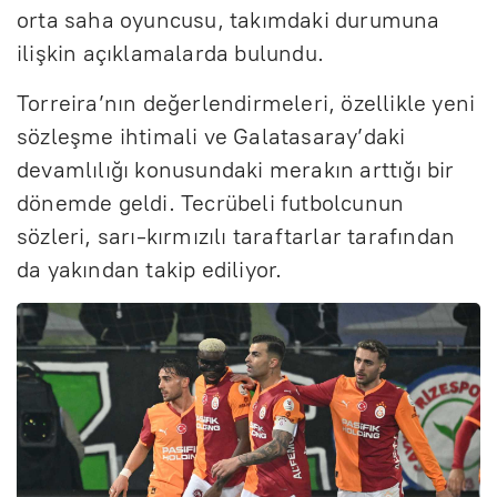
orta saha oyuncusu, takımdaki durumuna
ilişkin açıklamalarda bulundu.
Torreira’nın değerlendirmeleri, özellikle yeni
sözleşme ihtimali ve Galatasaray’daki
devamlılığı konusundaki merakın arttığı bir
dönemde geldi. Tecrübeli futbolcunun
sözleri, sarı-kırmızılı taraftarlar tarafından
da yakından takip ediliyor.