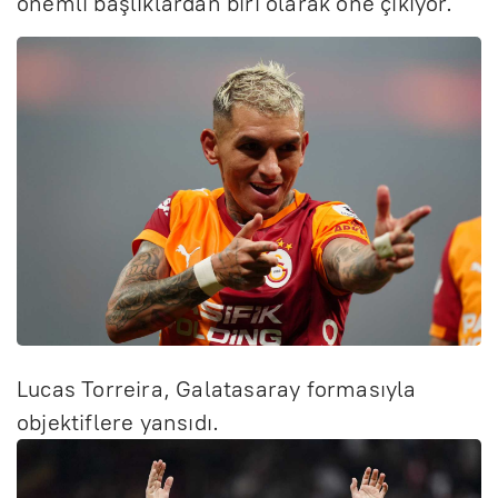
önemli başlıklardan biri olarak öne çıkıyor.
Lucas Torreira, Galatasaray formasıyla
objektiflere yansıdı.