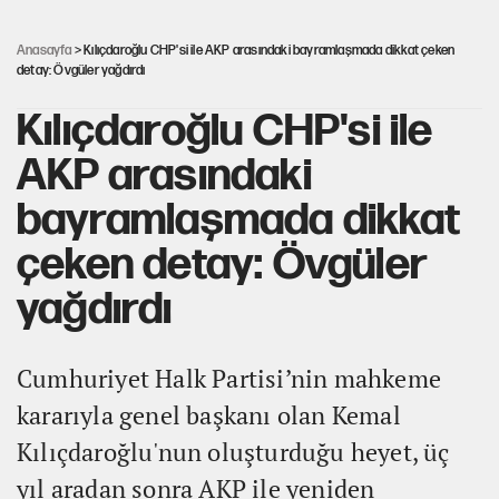
Karadeniz’de dron saldırısına uğrayan
NADEZHDA gemisi Türkiye'ye geldi
Anasayfa
> Kılıçdaroğlu CHP'si ile AKP arasındaki bayramlaşmada dikkat çeken
detay: Övgüler yağdırdı
Kılıçdaroğlu CHP'si ile
AKP arasındaki
bayramlaşmada dikkat
çeken detay: Övgüler
yağdırdı
Cumhuriyet Halk Partisi’nin mahkeme
kararıyla genel başkanı olan Kemal
Kılıçdaroğlu'nun oluşturduğu heyet, üç
yıl aradan sonra AKP ile yeniden