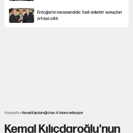
Erdoğan'ın masasındaki 'özel anketin' sonuçları
ortaya çıktı
Avrupa'nın çöpü için Çukurova'yı ve Akdeniz'i
feda etmeye değer mi?
Mekke Anlaşması ile Türkiye savaşa çekiliyor
YENİ Parti’nin çerçeve yasa kararı belli oldu
Karadeniz’de dron saldırısına uğrayan
NADEZHDA gemisi Türkiye'ye geldi
Anasayfa
> Kemal Kılıçdaroğlu'nun A takımı netleşiyor
Kemal Kılıçdaroğlu'nun