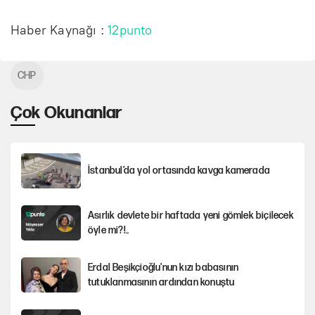
Haber Kaynağı :
12punto
CHP
Çok Okunanlar
İstanbul’da yol ortasında kavga kamerada
Asırlık devlete bir haftada yeni gömlek biçilecek
öyle mi?!..
Erdal Beşikçioğlu'nun kızı babasının
tutuklanmasının ardından konuştu