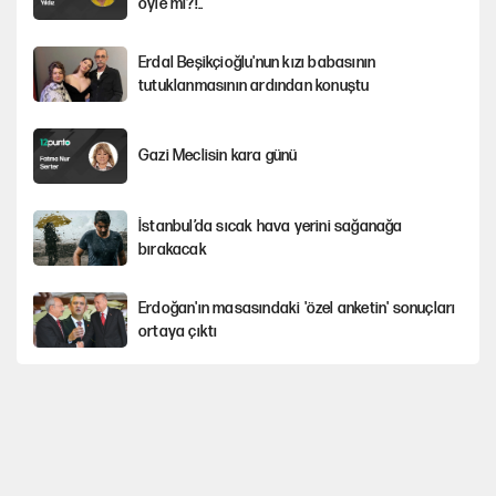
öyle mi?!..
Erdal Beşikçioğlu'nun kızı babasının
tutuklanmasının ardından konuştu
Gazi Meclisin kara günü
İstanbul’da sıcak hava yerini sağanağa
bırakacak
Erdoğan'ın masasındaki 'özel anketin' sonuçları
ortaya çıktı
Avrupa'nın çöpü için Çukurova'yı ve Akdeniz'i
feda etmeye değer mi?
Mekke Anlaşması ile Türkiye savaşa çekiliyor