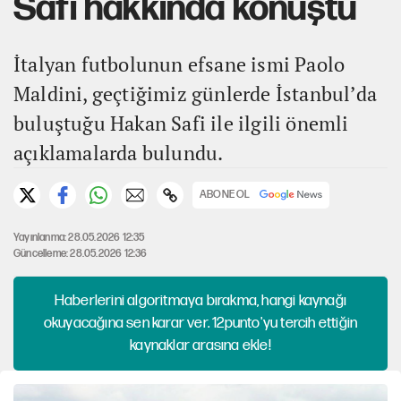
Safi hakkında konuştu
İtalyan futbolunun efsane ismi Paolo
Maldini, geçtiğimiz günlerde İstanbul’da
buluştuğu Hakan Safi ile ilgili önemli
açıklamalarda bulundu.
ABONE OL
Yayınlanma: 28.05.2026 12:35
Güncelleme: 28.05.2026 12:36
Haberlerini algoritmaya bırakma, hangi kaynağı
okuyacağına sen karar ver. 12punto'yu tercih ettiğin
kaynaklar arasına ekle!