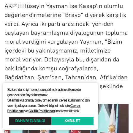
AKP’li Hüseyin Yayman ise Kasap'ın olumlu
değerlendirmelerine “Bravo” diyerek karşılık
verdi. Ayrıca iki parti arasındaki yeniden
başlayan bayramlaşma diyalogunun topluma
moral verdiğini vurgulayan Yayman, “Bizim
içerdeki bu yakınlaşmamız, milletimize
moral veriyor. Dolayısıyla bu, dışarıdan da
bakıldığında komşu coğrafyalarda,
Bağdat’tan, Şam’dan, Tahran’dan, Afrika’dan
bakıldığında sevinçle karşılanıyor” şeklinde
Sizlere daha iyi hizmet sunabilmek adına sitemizde
konuştu.
çerezlerden faydalanıyoruz.
Sitemizi kullanmaya devam ederek çerez kullanımına izin
vermiş oluyorsunuz. Detaylı bilgi almak için
Çerez
Politikasını
ve
Gizlilik Politikasını
inceleyebilirsiniz
DAHA FAZLA BİLGİ
KABUL ET