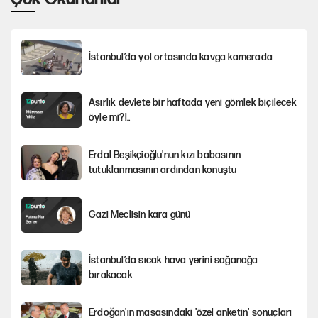
İstanbul’da yol ortasında kavga kamerada
Asırlık devlete bir haftada yeni gömlek biçilecek
öyle mi?!..
Erdal Beşikçioğlu'nun kızı babasının
tutuklanmasının ardından konuştu
Gazi Meclisin kara günü
İstanbul’da sıcak hava yerini sağanağa
bırakacak
Erdoğan'ın masasındaki 'özel anketin' sonuçları