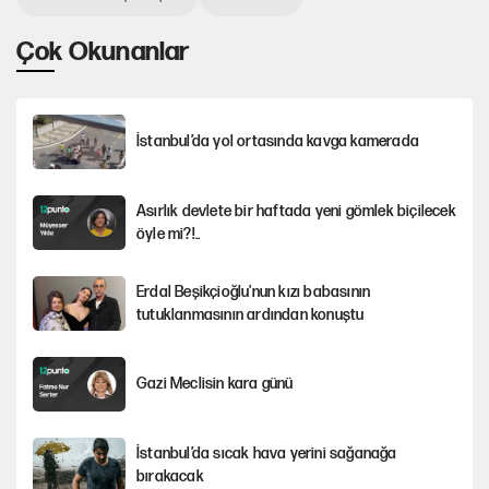
Çok Okunanlar
İstanbul’da yol ortasında kavga kamerada
Asırlık devlete bir haftada yeni gömlek biçilecek
öyle mi?!..
Erdal Beşikçioğlu'nun kızı babasının
tutuklanmasının ardından konuştu
Gazi Meclisin kara günü
İstanbul’da sıcak hava yerini sağanağa
bırakacak