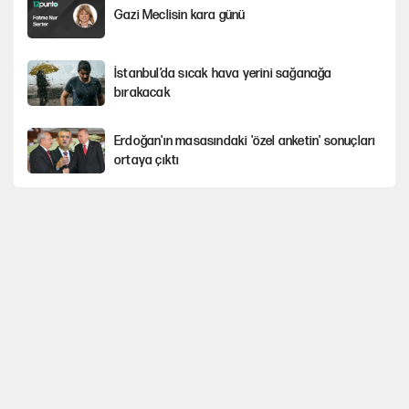
Gazi Meclisin kara günü
İstanbul’da sıcak hava yerini sağanağa
bırakacak
Erdoğan'ın masasındaki 'özel anketin' sonuçları
ortaya çıktı
Avrupa'nın çöpü için Çukurova'yı ve Akdeniz'i
feda etmeye değer mi?
Mekke Anlaşması ile Türkiye savaşa çekiliyor
YENİ Parti’nin çerçeve yasa kararı belli oldu