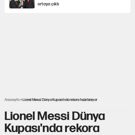
ortaya çıktı
Avrupa'nın çöpü için Çukurova'yı ve Akdeniz'i
feda etmeye değer mi?
Mekke Anlaşması ile Türkiye savaşa çekiliyor
YENİ Parti’nin çerçeve yasa kararı belli oldu
Karadeniz’de dron saldırısına uğrayan
NADEZHDA gemisi Türkiye'ye geldi
Anasayfa
> Lionel Messi Dünya Kupası'nda rekora hazırlanıyor
Lionel Messi Dünya
Kupası'nda rekora