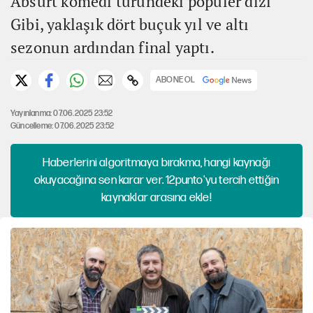
Absürt komedi türündeki popüler dizi
Gibi, yaklaşık dört buçuk yıl ve altı
sezonun ardından final yaptı.
ABONE OL
Yayınlanma: 07.06.2025 23:52
Güncelleme: 07.06.2025 23:52
Haberlerini algoritmaya bırakma, hangi kaynağı
okuyacağına sen karar ver. 12punto'yu tercih ettiğin
kaynaklar arasına ekle!