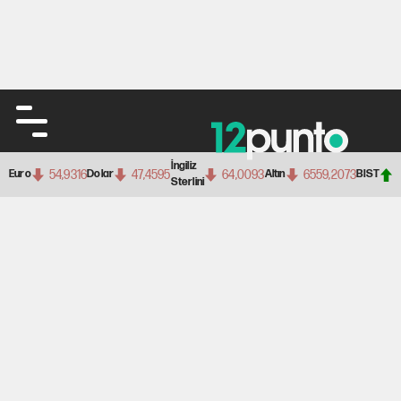
İngiliz
54,9316
47,4595
64,0093
6559,2073
Euro
Dolar
Altın
BIST
Sterlini