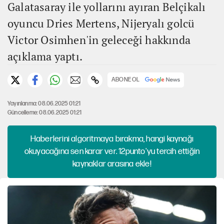
Galatasaray ile yollarını ayıran Belçikalı
oyuncu Dries Mertens, Nijeryalı golcü
Victor Osimhen'in geleceği hakkında
açıklama yaptı.
ABONE OL
Yayınlanma: 08.06.2025 01:21
Güncelleme: 08.06.2025 01:21
Haberlerini algoritmaya bırakma, hangi kaynağı
okuyacağına sen karar ver. 12punto'yu tercih ettiğin
kaynaklar arasına ekle!