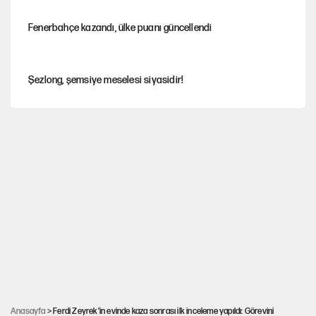
Fenerbahçe kazandı, ülke puanı güncellendi
Şezlong, şemsiye meselesi siyasidir!
Gazeteler çerçeve yasayı nasıl gördü?
Hayye ale’s-SALAH, Hayye ale’l-felâh
ABD ekonomisi ve NATO’nun işlevi
Ağustos ayında emekli promosyonları güncellendi
Anasayfa
> Ferdi Zeyrek’in evinde kaza sonrası ilk inceleme yapıldı: Görevini