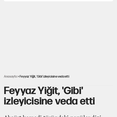
Gazeteler çerçeve yasayı nasıl gördü?
Hayye ale’s-SALAH, Hayye ale’l-felâh
ABD ekonomisi ve NATO’nun işlevi
Ağustos ayında emekli promosyonları güncellendi
Anasayfa
> Feyyaz Yiğit, 'Gibi' izleyicisine veda etti
Feyyaz Yiğit, 'Gibi'
izleyicisine veda etti