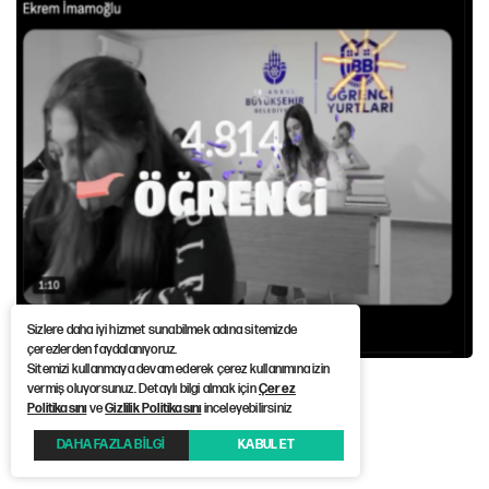
Sizlere daha iyi hizmet sunabilmek adına sitemizde
çerezlerden faydalanıyoruz.
Sitemizi kullanmaya devam ederek çerez kullanımına izin
vermiş oluyorsunuz. Detaylı bilgi almak için
Çerez
Politikasını
ve
Gizlilik Politikasını
inceleyebilirsiniz
Haber Kaynağı :
12punto
DAHA FAZLA BİLGİ
KABUL ET