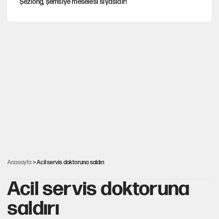
Şezlong, şemsiye meselesi siyasidir!
Gazeteler çerçeve yasayı nasıl gördü?
Hayye ale’s-SALAH, Hayye ale’l-felâh
ABD ekonomisi ve NATO’nun işlevi
Ağustos ayında emekli promosyonları güncellendi
Anasayfa
> Acil servis doktoruna saldırı
Acil servis doktoruna
saldırı