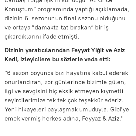
Candaş Tolga Işık’ın sunduğu “Az Önce
Konuştum” programında yaptığı açıklamada,
dizinin 6. sezonunun final sezonu olduğunu
ve ortaya “damakta tat bırakan” bir iş
çıkardıklarını ifade etmişti.
Dizinin yaratıcılarından Feyyat Yiğit ve Aziz
Kedi, izleyicilere bu sözlerle veda etti:
"6 sezon boyunca bizi hayatına kabul ederek
onurlandıran, zor günlerinde bizimle gülen,
ilgi ve sevgisini hiç eksik etmeyen kıymetli
seyircilerimize tek tek çok teşekkür ederiz.
Yeni hikayeleri paylaşmak umuduyla. Gibi'ye
emek vermiş herkes adına, Feyyaz & Aziz."