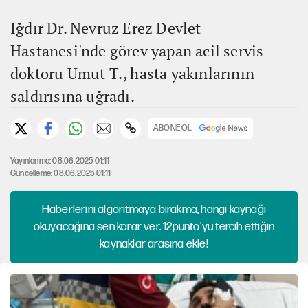
Iğdır Dr. Nevruz Erez Devlet
Hastanesi'nde görev yapan acil servis
doktoru Umut T., hasta yakınlarının
saldırısına uğradı.
ABONE OL
Yayınlanma: 08.06.2025 01:11
Güncelleme: 08.06.2025 01:11
Haberlerini algoritmaya bırakma, hangi kaynağı
okuyacağına sen karar ver. 12punto'yu tercih ettiğin
kaynaklar arasına ekle!