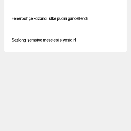
Fenerbahçe kazandı, ülke puanı güncellendi
Şezlong, şemsiye meselesi siyasidir!
Gazeteler çerçeve yasayı nasıl gördü?
Hayye ale’s-SALAH, Hayye ale’l-felâh
ABD ekonomisi ve NATO’nun işlevi
Ağustos ayında emekli promosyonları güncellendi