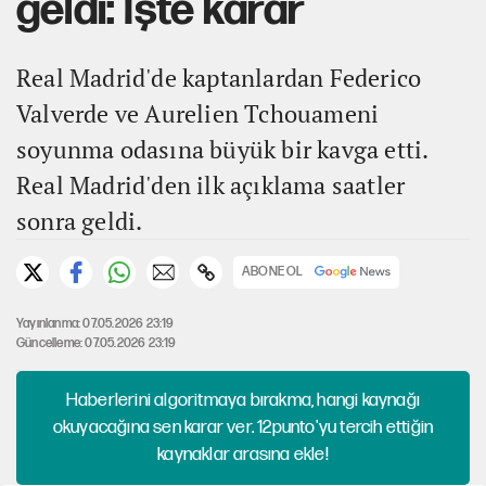
geldi: İşte karar
Real Madrid'de kaptanlardan Federico
Valverde ve Aurelien Tchouameni
soyunma odasına büyük bir kavga etti.
Real Madrid'den ilk açıklama saatler
sonra geldi.
ABONE OL
Yayınlanma: 07.05.2026 23:19
Güncelleme: 07.05.2026 23:19
Haberlerini algoritmaya bırakma, hangi kaynağı
okuyacağına sen karar ver. 12punto'yu tercih ettiğin
kaynaklar arasına ekle!