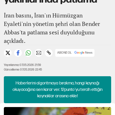
İran basını, İran'ın Hürmüzgan
Eyaleti'nin yönetim şehri olan Bender
Abbas'ta patlama sesi duyulduğunu
açıkladı.
ABONE OL
Yayınlanma: 07.05.2026 21:59
Güncelleme: 07.05.2026 22:45
Haberlerini algoritmaya bırakma, hangi kaynağı
okuyacağına sen karar ver. 12punto'yu tercih ettiğin
kaynaklar arasına ekle!