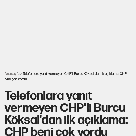
İstanbul’da sıcak hava yerini sağanağa bırakacak
Nesil Yaratmak
Şort giyen genç kadına bastonla saldırı
Anasayfa
> Telefonlara yanıt vermeyen CHP'li Burcu Köksal'dan ilk açıklama: CHP
beni çok yordu
Telefonlara yanıt
vermeyen CHP'li Burcu
Köksal'dan ilk açıklama:
CHP beni çok yordu