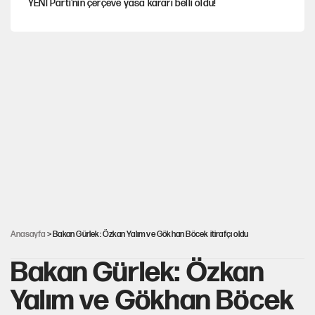
YENİ Parti'nin çerçeve yasa kararı belli oldu!
Dört yaşındaki oğlunun katili ile 3 gün sonra nikâh masasına
oturdu
İstanbul’da sıcak hava yerini sağanağa bırakacak
Nesil Yaratmak
Şort giyen genç kadına bastonla saldırı
Anasayfa
> Bakan Gürlek: Özkan Yalım ve Gökhan Böcek itirafçı oldu
Bakan Gürlek: Özkan
Yalım ve Gökhan Böcek