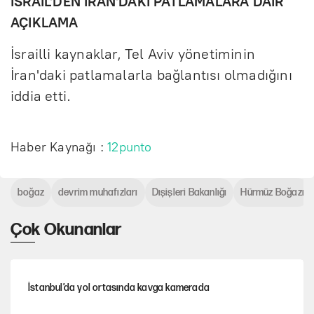
İSRAİL'DEN İRAN'DAKİ PATLAMALARA DAİR
AÇIKLAMA
İsrailli kaynaklar, Tel Aviv yönetiminin
İran'daki patlamalarla bağlantısı olmadığını
iddia etti.
Haber Kaynağı :
12punto
boğaz
devrim muhafızları
Dışişleri Bakanlığı
Hürmüz Boğazı
Çok Okunanlar
İstanbul’da yol ortasında kavga kamerada