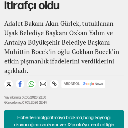
itirafçı oldu
Adalet Bakanı Akın Gürlek, tutuklanan
Uşak Belediye Başkanı Özkan Yalım ve
Antalya Büyükşehir Belediye Başkanı
Muhittin Böcek’in oğlu Gökhan Böcek’in
etkin pişmanlık ifadelerini verdiklerini
açıkladı.
ABONE OL
Yayınlanma: 07.05.2026 22:38
Güncelleme: 07.05.2026 22:44
Haberlerini algoritmaya bırakma, hangi kaynağı
okuyacağına sen karar ver. 12punto'yu tercih ettiğin