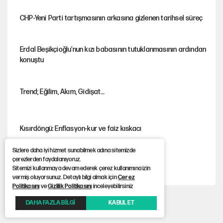
CHP-Yeni Parti tartışmasının arkasına gizlenen tarihsel süreç
Erdal Beşikçioğlu'nun kızı babasının tutuklanmasının ardından
konuştu
Trend; Eğilim, Akım, Gidişat…
Kısırdöngü: Enflasyon-kur ve faiz kıskacı
Sizlere daha iyi hizmet sunabilmek adına sitemizde
çerezlerden faydalanıyoruz.
YENİ Parti'nin çerçeve yasa kararı belli oldu!
Sitemizi kullanmaya devam ederek çerez kullanımına izin
vermiş oluyorsunuz. Detaylı bilgi almak için
Çerez
Politikasını
ve
Gizlilik Politikasını
inceleyebilirsiniz
Dört yaşındaki oğlunun katili ile 3 gün sonra nikâh masasına
DAHA FAZLA BİLGİ
KABUL ET
oturdu