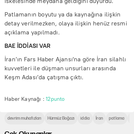
iskelesinde meydana geldiğini duyurdu.
Patlamanın boyutu ya da kaynağına ilişkin
detay verilmezken, olaya ilişkin henüz resmi
açıklama yapılmadı.
BAE İDDİASI VAR
İran’ın Fars Haber Ajansı'na göre İran silahlı
kuvvetleri ile düşman unsurları arasında
Keşm Adası’da çatışma çıktı.
Haber Kaynağı :
12punto
devrim muhafızları
Hürmüz Boğazı
iddia
İran
patlama
R