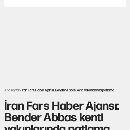
Dört yaşındaki oğlunun katili ile 3 gün sonra nikâh masasına
oturdu
İstanbul’da sıcak hava yerini sağanağa bırakacak
Nesil Yaratmak
Şort giyen genç kadına bastonla saldırı
Anasayfa
> İran Fars Haber Ajansı: Bender Abbas kenti yakınlarında patlama
İran Fars Haber Ajansı:
Bender Abbas kenti
yakınlarında patlama