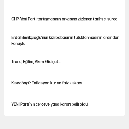
CHP-Yeni Parti tartışmasının arkasına gizlenen tarihsel süreç
Erdal Beşikçioğlu'nun kızı babasının tutuklanmasının ardından
konuştu
Trend; Eğilim, Akım, Gidişat…
Kısırdöngü: Enflasyon-kur ve faiz kıskacı
YENİ Parti'nin çerçeve yasa kararı belli oldu!
Dört yaşındaki oğlunun katili ile 3 gün sonra nikâh masasına
oturdu