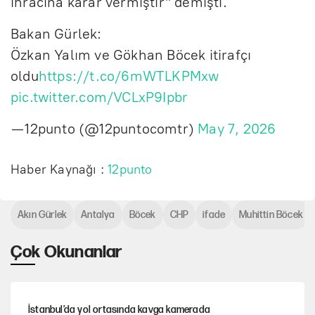
ihracına karar vermiştir" demişti.
Bakan Gürlek:
Özkan Yalım ve Gökhan Böcek itirafçı
oldu
https://t.co/6mWTLKPMxw
pic.twitter.com/VCLxP9Ipbr
— 12punto (@12puntocomtr)
May 7, 2026
Haber Kaynağı :
12punto
Akın Gürlek
Antalya
Böcek
CHP
ifade
Muhittin Böcek
Çok Okunanlar
İstanbul’da yol ortasında kavga kamerada