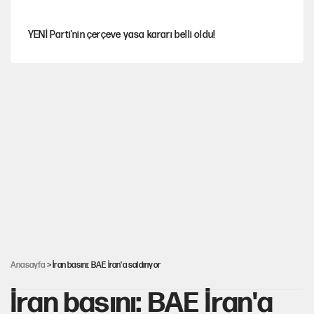
YENİ Parti'nin çerçeve yasa kararı belli oldu!
Dört yaşındaki oğlunun katili ile 3 gün sonra nikâh masasına
oturdu
İstanbul’da sıcak hava yerini sağanağa bırakacak
Nesil Yaratmak
Şort giyen genç kadına bastonla saldırı
Anasayfa
> İran basını: BAE İran'a saldırıyor
İran basını: BAE İran'a