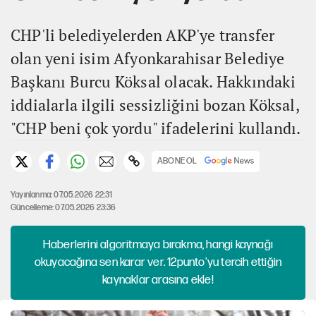
CHP'li belediyelerden AKP'ye transfer
olan yeni isim Afyonkarahisar Belediye
Başkanı Burcu Köksal olacak. Hakkındaki
iddialarla ilgili sessizliğini bozan Köksal,
"CHP beni çok yordu" ifadelerini kullandı.
ABONE OL
Yayınlanma: 07.05.2026 22:31
Güncelleme: 07.05.2026 23:36
Haberlerini algoritmaya bırakma, hangi kaynağı
okuyacağına sen karar ver. 12punto'yu tercih ettiğin
kaynaklar arasına ekle!