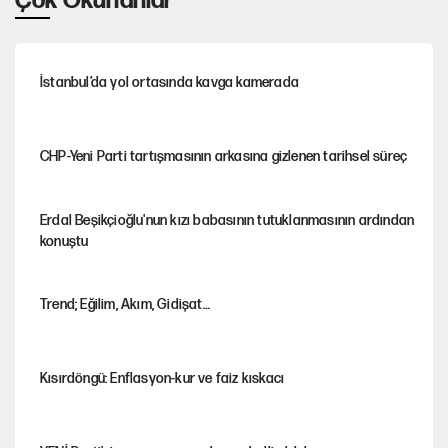
Çok Okunanlar
İstanbul’da yol ortasında kavga kamerada
CHP-Yeni Parti tartışmasının arkasına gizlenen tarihsel süreç
Erdal Beşikçioğlu'nun kızı babasının tutuklanmasının ardından
konuştu
Trend; Eğilim, Akım, Gidişat…
Kısırdöngü: Enflasyon-kur ve faiz kıskacı