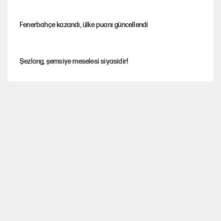
Fenerbahçe kazandı, ülke puanı güncellendi
Şezlong, şemsiye meselesi siyasidir!
Mohamed Salah için Trabzon'da dev karşılama
Gazeteler çerçeve yasayı nasıl gördü?
Hayye ale’s-SALAH, Hayye ale’l-felâh
ABD ekonomisi ve NATO’nun işlevi