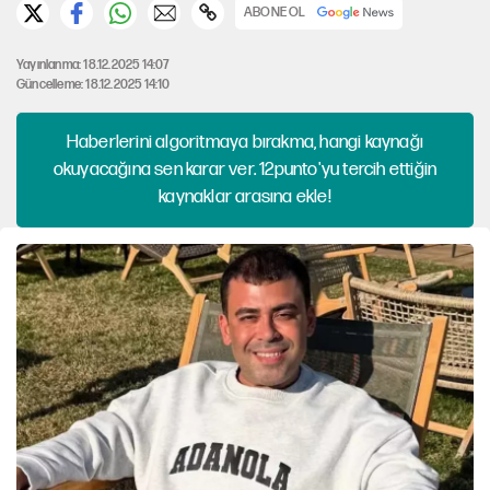
ABONE OL
Yayınlanma: 18.12.2025 14:07
Güncelleme: 18.12.2025 14:10
Haberlerini algoritmaya bırakma, hangi kaynağı
okuyacağına sen karar ver. 12punto'yu tercih ettiğin
kaynaklar arasına ekle!