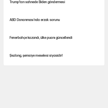
Trump’tan sahnede Biden göndermesi
ABD Donanması’nda erzak sorunu
Fenerbahçe kazandı, ülke puanı güncellendi
Şezlong, şemsiye meselesi siyasidir!
Mohamed Salah için Trabzon'da dev karşılama
Gazeteler çerçeve yasayı nasıl gördü?