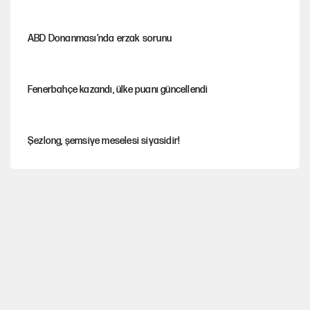
ABD Donanması’nda erzak sorunu
Fenerbahçe kazandı, ülke puanı güncellendi
Şezlong, şemsiye meselesi siyasidir!
Mohamed Salah için Trabzon'da dev karşılama
Gazeteler çerçeve yasayı nasıl gördü?
Hayye ale’s-SALAH, Hayye ale’l-felâh