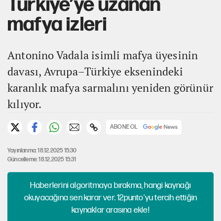
Türkiye’ye uzanan
mafya izleri
Antonino Vadala isimli mafya üyesinin
davası, Avrupa–Türkiye eksenindeki
karanlık mafya sarmalını yeniden görünür
kılıyor.
ABONE OL
Yayınlanma: 18.12.2025 15:30
Güncelleme: 18.12.2025 15:31
Haberlerini algoritmaya bırakma, hangi kaynağı
okuyacağına sen karar ver. 12punto'yu tercih ettiğin
kaynaklar arasına ekle!