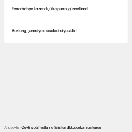
Fenerbahçe kazandı, ülke puanı güncellendi
Şezlong, şemsiye meselesi siyasidir!
Mohamed Salah için Trabzon'da dev karşılama
Gazeteler çerçeve yasayı nasıl gördü?
Hayye ale’s-SALAH, Hayye ale’l-felâh
ABD ekonomisi ve NATO’nun işlevi
Anasayfa
> Zeytinyağı fiyatlarına Tariş’ten dikkat çeken zam kararı