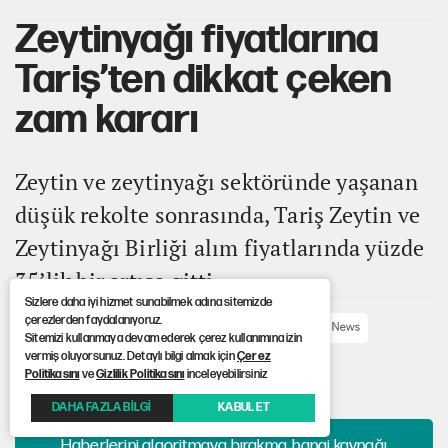
Zeytinyağı fiyatlarına
Tariş’ten dikkat çeken
zam kararı
Zeytin ve zeytinyağı sektöründe yaşanan
düşük rekolte sonrasında, Tariş Zeytin ve
Zeytinyağı Birliği alım fiyatlarında yüzde
35’lik bir artışa gitti.
Sizlere daha iyi hizmet sunabilmek adına sitemizde
çerezlerden faydalanıyoruz.
ABONE OL
Sitemizi kullanmaya devam ederek çerez kullanımına izin
vermiş oluyorsunuz. Detaylı bilgi almak için
Çerez
Politikasını
ve
Gizlilik Politikasını
inceleyebilirsiniz
Yayınlanma: 18.12.2025 13:38
Güncelleme: 18.12.2025 13:57
DAHA FAZLA BİLGİ
KABUL ET
Haberlerini algoritmaya bırakma, hangi kaynağı