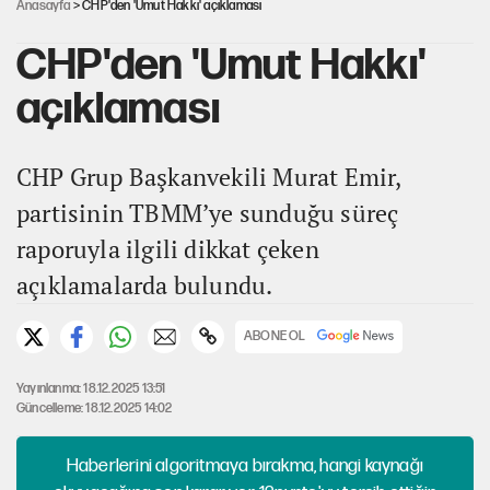
Anasayfa
> CHP'den 'Umut Hakkı' açıklaması
CHP'den 'Umut Hakkı'
açıklaması
CHP Grup Başkanvekili Murat Emir,
partisinin TBMM’ye sunduğu süreç
raporuyla ilgili dikkat çeken
açıklamalarda bulundu.
ABONE OL
Yayınlanma: 18.12.2025 13:51
Güncelleme: 18.12.2025 14:02
Haberlerini algoritmaya bırakma, hangi kaynağı