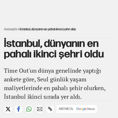
Hayye ale’s-SALAH, Hayye ale’l-felâh
ABD ekonomisi ve NATO’nun işlevi
Anasayfa
> İstanbul, dünyanın en pahalı ikinci şehri oldu
İstanbul, dünyanın en
pahalı ikinci şehri oldu
Time Out'un dünya genelinde yaptığı
ankete göre, Seul günlük yaşam
maliyetlerinde en pahalı şehir olurken,
İstanbul ikinci sırada yer aldı.
ABONE OL