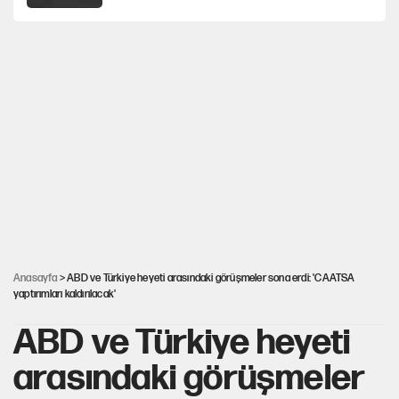
Karadeniz’de dron saldırısına uğrayan
NADEZHDA gemisi Türkiye'ye geldi
Miras kalan taşınmazların satışında yeni model
Kredi kartı şifresinde bu rakamı kullananlar
dikkat!
Avrupa'nın çöpü için Çukurova'yı ve Akdeniz'i
feda etmeye değer mi?
Anasayfa
> ABD ve Türkiye heyeti arasındaki görüşmeler sona erdi: 'CAATSA
yaptırımları kaldırılacak'
ABD ve Türkiye heyeti
arasındaki görüşmeler