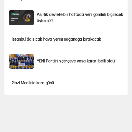
Asırlık devlete bir haftada yeni gömlek biçilecek
öyle mi?!..
İstanbul’da sıcak hava yerini sağanağa bırakacak
YENİ Parti'nin çerçeve yasa kararı belli oldu!
Gazi Meclisin kara günü
Karadeniz’de dron saldırısına uğrayan NADEZHDA gemisi
Türkiye'ye geldi
Miras kalan taşınmazların satışında yeni model