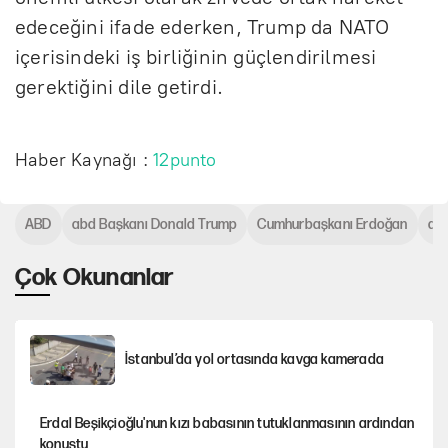
edeceğini ifade ederken, Trump da NATO
içerisindeki iş birliğinin güçlendirilmesi
gerektiğini dile getirdi.
Haber Kaynağı :
12punto
ABD
abd Başkanı Donald Trump
Cumhurbaşkanı Erdoğan
dip
Çok Okunanlar
İstanbul’da yol ortasında kavga kamerada
Erdal Beşikçioğlu'nun kızı babasının tutuklanmasının ardından
konuştu