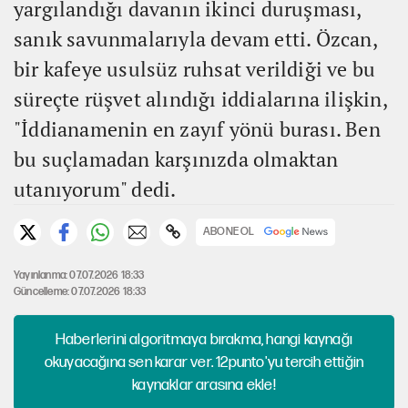
yargılandığı davanın ikinci duruşması,
sanık savunmalarıyla devam etti. Özcan,
bir kafeye usulsüz ruhsat verildiği ve bu
süreçte rüşvet alındığı iddialarına ilişkin,
"İddianamenin en zayıf yönü burası. Ben
bu suçlamadan karşınızda olmaktan
utanıyorum" dedi.
ABONE OL
Yayınlanma: 07.07.2026 18:33
Güncelleme: 07.07.2026 18:33
Haberlerini algoritmaya bırakma, hangi kaynağı
okuyacağına sen karar ver. 12punto'yu tercih ettiğin
kaynaklar arasına ekle!