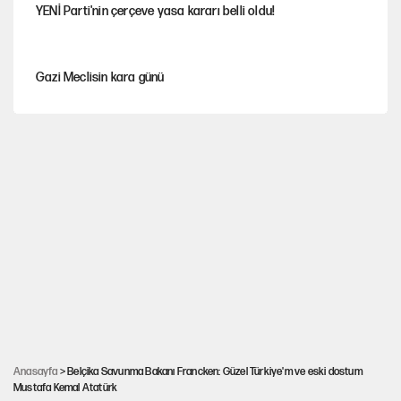
YENİ Parti'nin çerçeve yasa kararı belli oldu!
Gazi Meclisin kara günü
Karadeniz’de dron saldırısına uğrayan NADEZHDA gemisi
Türkiye'ye geldi
Miras kalan taşınmazların satışında yeni model
Kredi kartı şifresinde bu rakamı kullananlar dikkat!
Avrupa'nın çöpü için Çukurova'yı ve Akdeniz'i feda etmeye
değer mi?
Anasayfa
> Belçika Savunma Bakanı Francken: Güzel Türkiye'm ve eski dostum
Mustafa Kemal Atatürk