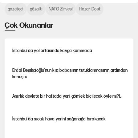
gazeteci
gözaltı
NATO Zirvesi
Hazar Dost
Çok Okunanlar
İstanbul’da yol ortasında kavga kamerada
Erdal Beşikçioğlu'nun kızı babasının tutuklanmasının ardından
konuştu
Asırlık devlete bir haftada yeni gömlek biçilecek öyle mi?!..
İstanbul’da sıcak hava yerini sağanağa bırakacak