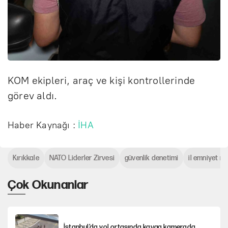
KOM ekipleri, araç ve kişi kontrollerinde
görev aldı.
Haber Kaynağı :
İHA
Kırıkkale
NATO Liderler Zirvesi
güvenlik denetimi
il emniyet m
Çok Okunanlar
İstanbul’da yol ortasında kavga kamerada