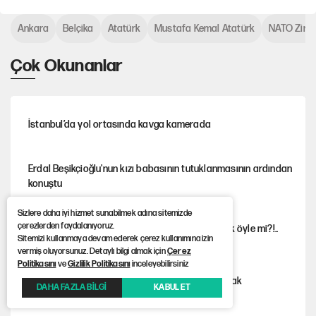
Ankara
Belçika
Atatürk
Mustafa Kemal Atatürk
NATO Zirve
Çok Okunanlar
İstanbul’da yol ortasında kavga kamerada
Erdal Beşikçioğlu'nun kızı babasının tutuklanmasının ardından
konuştu
Sizlere daha iyi hizmet sunabilmek adına sitemizde
çerezlerden faydalanıyoruz.
Asırlık devlete bir haftada yeni gömlek biçilecek öyle mi?!..
Sitemizi kullanmaya devam ederek çerez kullanımına izin
vermiş oluyorsunuz. Detaylı bilgi almak için
Çerez
Politikasını
ve
Gizlilik Politikasını
inceleyebilirsiniz
İstanbul’da sıcak hava yerini sağanağa bırakacak
DAHA FAZLA BİLGİ
KABUL ET