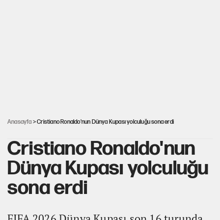
NADEZHDA gemisi Türkiye'ye geldi
Miras kalan taşınmazların satışında yeni model
Kredi kartı şifresinde bu rakamı kullananlar
dikkat!
Avrupa'nın çöpü için Çukurova'yı ve Akdeniz'i
feda etmeye değer mi?
Anasayfa
> Cristiano Ronaldo'nun Dünya Kupası yolculuğu sona erdi
Cristiano Ronaldo'nun
Dünya Kupası yolculuğu
sona erdi
FIFA 2026 Dünya Kupası son 16 turunda