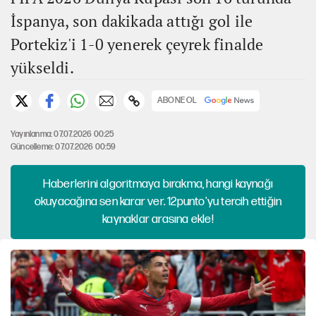
İspanya, son dakikada attığı gol ile
Portekiz'i 1-0 yenerek çeyrek finalde
yükseldi.
ABONE OL
Yayınlanma: 07.07.2026 00:25
Güncelleme: 07.07.2026 00:59
Haberlerini algoritmaya bırakma, hangi kaynağı
okuyacağına sen karar ver. 12punto'yu tercih ettiğin
kaynaklar arasına ekle!