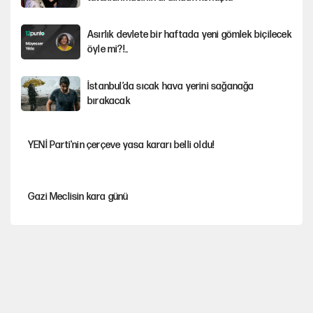
Asırlık devlete bir haftada yeni gömlek biçilecek
öyle mi?!..
İstanbul’da sıcak hava yerini sağanağa
bırakacak
YENİ Parti'nin çerçeve yasa kararı belli oldu!
Gazi Meclisin kara günü
Karadeniz’de dron saldırısına uğrayan NADEZHDA gemisi
Türkiye'ye geldi
Miras kalan taşınmazların satışında yeni model