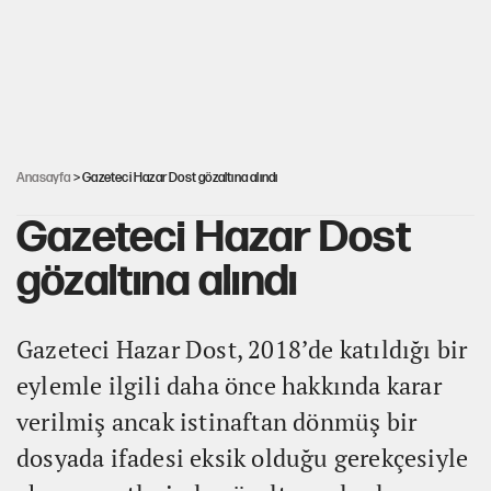
Kredi kartı şifresinde bu rakamı kullananlar dikkat!
Avrupa'nın çöpü için Çukurova'yı ve Akdeniz'i feda etmeye
değer mi?
Anasayfa
> Gazeteci Hazar Dost gözaltına alındı
Gazeteci Hazar Dost
gözaltına alındı
Gazeteci Hazar Dost, 2018’de katıldığı bir
eylemle ilgili daha önce hakkında karar
verilmiş ancak istinaftan dönmüş bir
dosyada ifadesi eksik olduğu gerekçesiyle