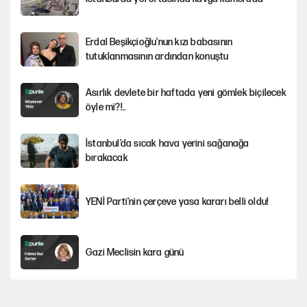
Erdal Beşikçioğlu'nun kızı babasının
tutuklanmasının ardından konuştu
Asırlık devlete bir haftada yeni gömlek biçilecek
öyle mi?!..
İstanbul’da sıcak hava yerini sağanağa
bırakacak
YENİ Parti'nin çerçeve yasa kararı belli oldu!
Gazi Meclisin kara günü
Karadeniz’de dron saldırısına uğrayan