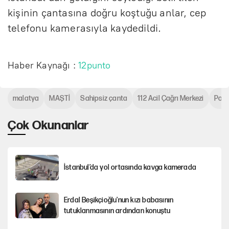
kişinin çantasına doğru koştuğu anlar, cep
telefonu kamerasıyla kaydedildi.
Haber Kaynağı :
12punto
malatya
MAŞTİ
Sahipsiz çanta
112 Acil Çağrı Merkezi
Poli
Çok Okunanlar
İstanbul’da yol ortasında kavga kamerada
Erdal Beşikçioğlu'nun kızı babasının
tutuklanmasının ardından konuştu