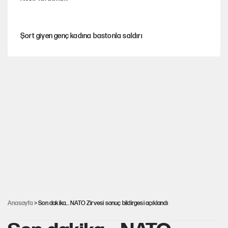
Şort giyen genç kadına bastonla saldırı
Miras kalan taşınmazların satışında yeni model
Çerçeve yasa kabul edildi, Ümit Özdağ'dan Güvenpark çağrısı
Karadeniz’de dron saldırısına uğrayan NADEZHDA gemisi
Türkiye'ye geldi
30’dan fazla belediye başkanı AKP'ye geçiyor
Anasayfa
> Son dakika... NATO Zirvesi sonuç bildirgesi açıklandı