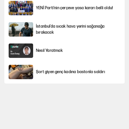
YENİ Parti'nin çerçeve yasa kararı belli oldu!
İstanbul’da sıcak hava yerini sağanağa
bırakacak
Nesil Yaratmak
Şort giyen genç kadına bastonla saldırı
Miras kalan taşınmazların satışında yeni model
Çerçeve yasa kabul edildi, Ümit Özdağ'dan
Güvenpark çağrısı