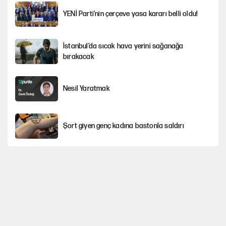
YENİ Parti'nin çerçeve yasa kararı belli oldu!
İstanbul’da sıcak hava yerini sağanağa
bırakacak
Nesil Yaratmak
Şort giyen genç kadına bastonla saldırı
Miras kalan taşınmazların satışında yeni model
Çerçeve yasa kabul edildi, Ümit Özdağ'dan
Güvenpark çağrısı