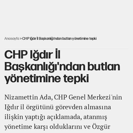
Karadeniz’de dron saldırısına uğrayan
NADEZHDA gemisi Türkiye'ye geldi
30’dan fazla belediye başkanı AKP'ye geçiyor
Anasayfa
> CHP Iğdır İl Başkanlığı'ndan butlan yönetimine tepki
CHP Iğdır İl
Başkanlığı'ndan butlan
yönetimine tepki
Nizamettin Ada, CHP Genel Merkezi'nin
Iğdır il örgütünü görevden almasına
ilişkin yaptığı açıklamada, atanmış
yönetime karşı olduklarını ve Özgür