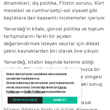
dinamikleri, dış politika, Filistin sorunu, Kürt
meselesi ve cumhuriyetçi-sol siyaset gibi
başlıklara dair kapsamlı incelemeler içeriyor.
Yanardağ’ın kitabı, güncel politika ve toplum
tartışmalarını farklı bir açıdan
değerlendirmek isteyen okurlar için dikkat
çekici kaynaklardan biri olarak öne çıkıyor.
Yanardağ, kitabın başında kaleme aldığı
metinde Silivri Hapishanesi’ni, yalnızca bir
Sizlere daha iyi hizmet sunabilmek adına sitemizde
hapis yeri olarak değil, direnişin de simgesi
çerezlerden faydalanıyoruz.
olarak tanımlıyor. Kitabın açılışındaki sunuş
Sitemizi kullanmaya devam ederek çerez kullanımına izin
vermiş oluyorsunuz. Detaylı bilgi almak için
Çerez
bölümünde şöyle diyor:
Politikasını
ve
Gizlilik Politikasını
inceleyebilirsiniz
DAHA FAZLA BİLGİ
KABUL ET
"Elinizdeki kitap zor koşullarda, siyasal
İslamcı iktidarın baskı ve zulüm düzeninin