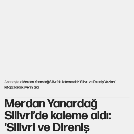
Miras kalan taşınmazların satışında yeni model
Çerçeve yasa kabul edildi, Ümit Özdağ'dan Güvenpark çağrısı
Karadeniz’de dron saldırısına uğrayan NADEZHDA gemisi
Türkiye'ye geldi
30’dan fazla belediye başkanı AKP'ye geçiyor
Anasayfa
> Merdan Yanardağ Silivri’de kaleme aldı: 'Silivri ve Direniş Yazıları'
kitapçılardaki yerini aldı
Merdan Yanardağ
Silivri’de kaleme aldı:
'Silivri ve Direniş