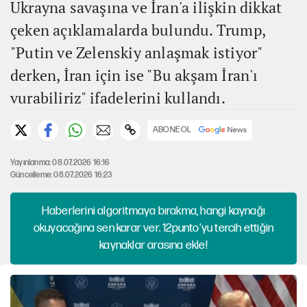
Ukrayna savaşına ve İran'a ilişkin dikkat
çeken açıklamalarda bulundu. Trump,
"Putin ve Zelenskiy anlaşmak istiyor"
derken, İran için ise "Bu akşam İran'ı
vurabiliriz" ifadelerini kullandı.
ABONE OL
Yayınlanma: 08.07.2026 16:16
Güncelleme: 08.07.2026 16:23
Haberlerini algoritmaya bırakma, hangi kaynağı
okuyacağına sen karar ver. 12punto'yu tercih ettiğin
kaynaklar arasına ekle!